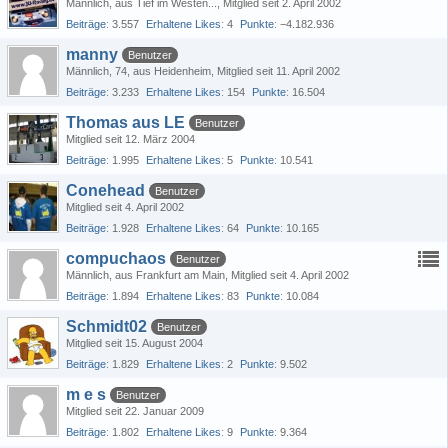
Männlich
aus Tief im Westen...
Mitglied seit 2. April 2002
Beiträge
3.557
Erhaltene Likes
4
Punkte
−4.182.936
manny
Benutzer
Männlich
74
aus Heidenheim
Mitglied seit 11. April 2002
Beiträge
3.233
Erhaltene Likes
154
Punkte
16.504
Thomas aus LE
Benutzer
Mitglied seit 12. März 2004
Beiträge
1.995
Erhaltene Likes
5
Punkte
10.541
Conehead
Benutzer
Mitglied seit 4. April 2002
Beiträge
1.928
Erhaltene Likes
64
Punkte
10.165
compuchaos
Benutzer
Männlich
aus Frankfurt am Main
Mitglied seit 4. April 2002
Beiträge
1.894
Erhaltene Likes
83
Punkte
10.084
Schmidt02
Benutzer
Mitglied seit 15. August 2004
Beiträge
1.829
Erhaltene Likes
2
Punkte
9.502
m e s
Benutzer
Mitglied seit 22. Januar 2009
Beiträge
1.802
Erhaltene Likes
9
Punkte
9.364