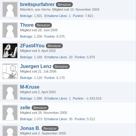
breitspurfahrer
Benutzer
Männlich
aus Herne
Mitglied seit 10. November 2004
Beiträge
1.501
Erhaltene Likes
1
Punkte
7.821
Thore
Benutzer
Mitglied seit 28. Juni 2005
Beiträge
1.200
Punkte
6.075
2Fast4You
Benutzer
Mitglied seit 5. April 2002
Beiträge
1.166
Erhaltene Likes
20
Punkte
5.975
Juergen Lenz
Benutzer
Mitglied seit 21. Juli 2006
Beiträge
1.120
Punkte
6.170
M-Kruse
Mitglied seit 2. April 2002
Beiträge
1.086
Erhaltene Likes
1
Punkte
−1.433.519
zelle
Benutzer
Mitglied seit 28. November 2005
Beiträge
1.073
Erhaltene Likes
35
Punkte
5.512
Jonas B.
Benutzer
Mitglied seit 2. September 2005