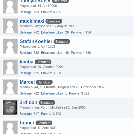
Tamiya-Racer
Benutzer
Mitglied seit 14. April 2006
Beiträge
793
Punkte
4.265
mucklmaxl
Benutzer
Männlich
Mitglied seit 15. August 2005
Beiträge
762
Erhaltene Likes
29
Punkte
4.134
StefanKoehler
Benutzer
Mitglied seit 5. April 2002
Beiträge
732
Erhaltene Likes
40
Punkte
4.730
kimba
Benutzer
Mitglied seit 20. Oktober 2004
Beiträge
725
Punkte
3.650
Marcel
Benutzer
Männlich
44
aus Korntal
Mitglied seit 29. Dezember 2002
Beiträge
722
Erhaltene Likes
1
Punkte
3.821
3rd-dan
Benutzer
Männlich
aus Fürth
Mitglied seit 2. Juni 2005
Beiträge
717
Punkte
3.700
homer
Benutzer
Mitglied seit 11. April 2002