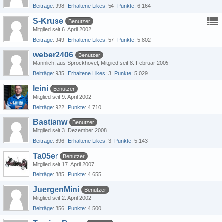
Beiträge
998
Erhaltene Likes
54
Punkte
6.164
S-Kruse
Benutzer
Mitglied seit 6. April 2002
Beiträge
949
Erhaltene Likes
57
Punkte
5.802
weber2406
Benutzer
Männlich
aus Sprockhövel
Mitglied seit 8. Februar 2005
Beiträge
935
Erhaltene Likes
3
Punkte
5.029
leini
Benutzer
Mitglied seit 9. April 2002
Beiträge
922
Punkte
4.710
Bastianw
Benutzer
Mitglied seit 3. Dezember 2008
Beiträge
896
Erhaltene Likes
3
Punkte
5.143
Ta05er
Benutzer
Mitglied seit 17. April 2007
Beiträge
885
Punkte
4.655
JuergenMini
Benutzer
Mitglied seit 2. April 2002
Beiträge
856
Punkte
4.500