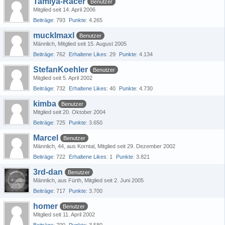
Tamiya-Racer
Benutzer
Mitglied seit 14. April 2006
Beiträge
793
Punkte
4.265
mucklmaxl
Benutzer
Männlich
Mitglied seit 15. August 2005
Beiträge
762
Erhaltene Likes
29
Punkte
4.134
StefanKoehler
Benutzer
Mitglied seit 5. April 2002
Beiträge
732
Erhaltene Likes
40
Punkte
4.730
kimba
Benutzer
Mitglied seit 20. Oktober 2004
Beiträge
725
Punkte
3.650
Marcel
Benutzer
Männlich
44
aus Korntal
Mitglied seit 29. Dezember 2002
Beiträge
722
Erhaltene Likes
1
Punkte
3.821
3rd-dan
Benutzer
Männlich
aus Fürth
Mitglied seit 2. Juni 2005
Beiträge
717
Punkte
3.700
homer
Benutzer
Mitglied seit 11. April 2002