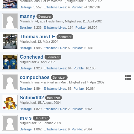
Männlich
aus Tief im Westen...
Mitglied seit 2. April 2002
Beiträge
3.557
Erhaltene Likes
4
Punkte
−4.182.936
manny
Benutzer
Männlich
74
aus Heidenheim
Mitglied seit 11. April 2002
Beiträge
3.233
Erhaltene Likes
154
Punkte
16.504
Thomas aus LE
Benutzer
Mitglied seit 12. März 2004
Beiträge
1.995
Erhaltene Likes
5
Punkte
10.541
Conehead
Benutzer
Mitglied seit 4. April 2002
Beiträge
1.928
Erhaltene Likes
64
Punkte
10.165
compuchaos
Benutzer
Männlich
aus Frankfurt am Main
Mitglied seit 4. April 2002
Beiträge
1.894
Erhaltene Likes
83
Punkte
10.084
Schmidt02
Benutzer
Mitglied seit 15. August 2004
Beiträge
1.829
Erhaltene Likes
2
Punkte
9.502
m e s
Benutzer
Mitglied seit 22. Januar 2009
Beiträge
1.802
Erhaltene Likes
9
Punkte
9.364