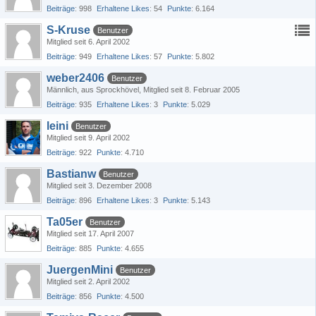
Beiträge
998
Erhaltene Likes
54
Punkte
6.164
S-Kruse
Benutzer
Mitglied seit 6. April 2002
Beiträge
949
Erhaltene Likes
57
Punkte
5.802
weber2406
Benutzer
Männlich
aus Sprockhövel
Mitglied seit 8. Februar 2005
Beiträge
935
Erhaltene Likes
3
Punkte
5.029
leini
Benutzer
Mitglied seit 9. April 2002
Beiträge
922
Punkte
4.710
Bastianw
Benutzer
Mitglied seit 3. Dezember 2008
Beiträge
896
Erhaltene Likes
3
Punkte
5.143
Ta05er
Benutzer
Mitglied seit 17. April 2007
Beiträge
885
Punkte
4.655
JuergenMini
Benutzer
Mitglied seit 2. April 2002
Beiträge
856
Punkte
4.500