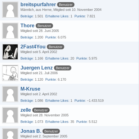
breitspurfahrer
Benutzer
Männlich
aus Herne
Mitglied seit 10. November 2004
Beiträge
1.501
Erhaltene Likes
1
Punkte
7.821
Thore
Benutzer
Mitglied seit 28. Juni 2005
Beiträge
1.200
Punkte
6.075
2Fast4You
Benutzer
Mitglied seit 5. April 2002
Beiträge
1.166
Erhaltene Likes
20
Punkte
5.975
Juergen Lenz
Benutzer
Mitglied seit 21. Juli 2006
Beiträge
1.120
Punkte
6.170
M-Kruse
Mitglied seit 2. April 2002
Beiträge
1.086
Erhaltene Likes
1
Punkte
−1.433.519
zelle
Benutzer
Mitglied seit 28. November 2005
Beiträge
1.073
Erhaltene Likes
35
Punkte
5.512
Jonas B.
Benutzer
Mitglied seit 2. September 2005