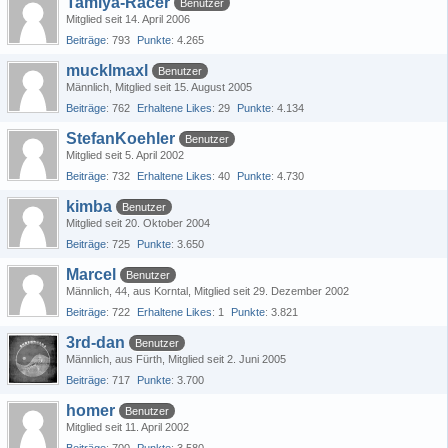
Tamiya-Racer
Benutzer
Mitglied seit 14. April 2006
Beiträge
793
Punkte
4.265
mucklmaxl
Benutzer
Männlich
Mitglied seit 15. August 2005
Beiträge
762
Erhaltene Likes
29
Punkte
4.134
StefanKoehler
Benutzer
Mitglied seit 5. April 2002
Beiträge
732
Erhaltene Likes
40
Punkte
4.730
kimba
Benutzer
Mitglied seit 20. Oktober 2004
Beiträge
725
Punkte
3.650
Marcel
Benutzer
Männlich
44
aus Korntal
Mitglied seit 29. Dezember 2002
Beiträge
722
Erhaltene Likes
1
Punkte
3.821
3rd-dan
Benutzer
Männlich
aus Fürth
Mitglied seit 2. Juni 2005
Beiträge
717
Punkte
3.700
homer
Benutzer
Mitglied seit 11. April 2002