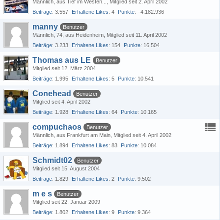
Männlich
aus Tief im Westen...
Mitglied seit 2. April 2002
Beiträge
3.557
Erhaltene Likes
4
Punkte
−4.182.936
manny
Benutzer
Männlich
74
aus Heidenheim
Mitglied seit 11. April 2002
Beiträge
3.233
Erhaltene Likes
154
Punkte
16.504
Thomas aus LE
Benutzer
Mitglied seit 12. März 2004
Beiträge
1.995
Erhaltene Likes
5
Punkte
10.541
Conehead
Benutzer
Mitglied seit 4. April 2002
Beiträge
1.928
Erhaltene Likes
64
Punkte
10.165
compuchaos
Benutzer
Männlich
aus Frankfurt am Main
Mitglied seit 4. April 2002
Beiträge
1.894
Erhaltene Likes
83
Punkte
10.084
Schmidt02
Benutzer
Mitglied seit 15. August 2004
Beiträge
1.829
Erhaltene Likes
2
Punkte
9.502
m e s
Benutzer
Mitglied seit 22. Januar 2009
Beiträge
1.802
Erhaltene Likes
9
Punkte
9.364