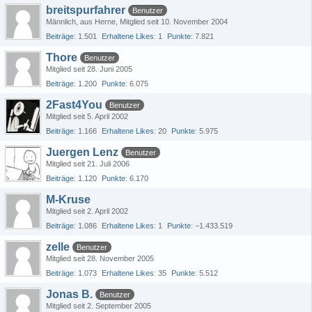
breitspurfahrer
Benutzer
Männlich
aus Herne
Mitglied seit 10. November 2004
Beiträge
1.501
Erhaltene Likes
1
Punkte
7.821
Thore
Benutzer
Mitglied seit 28. Juni 2005
Beiträge
1.200
Punkte
6.075
2Fast4You
Benutzer
Mitglied seit 5. April 2002
Beiträge
1.166
Erhaltene Likes
20
Punkte
5.975
Juergen Lenz
Benutzer
Mitglied seit 21. Juli 2006
Beiträge
1.120
Punkte
6.170
M-Kruse
Mitglied seit 2. April 2002
Beiträge
1.086
Erhaltene Likes
1
Punkte
−1.433.519
zelle
Benutzer
Mitglied seit 28. November 2005
Beiträge
1.073
Erhaltene Likes
35
Punkte
5.512
Jonas B.
Benutzer
Mitglied seit 2. September 2005