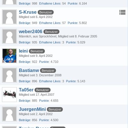
Beiträge
998
Erhaltene Likes
54
Punkte
6.164
S-Kruse
Benutzer
Mitglied seit 6. April 2002
Beiträge
949
Erhaltene Likes
57
Punkte
5.802
weber2406
Benutzer
Männlich
aus Sprockhövel
Mitglied seit 8. Februar 2005
Beiträge
935
Erhaltene Likes
3
Punkte
5.029
leini
Benutzer
Mitglied seit 9. April 2002
Beiträge
922
Punkte
4.710
Bastianw
Benutzer
Mitglied seit 3. Dezember 2008
Beiträge
896
Erhaltene Likes
3
Punkte
5.143
Ta05er
Benutzer
Mitglied seit 17. April 2007
Beiträge
885
Punkte
4.655
JuergenMini
Benutzer
Mitglied seit 2. April 2002
Beiträge
856
Punkte
4.500