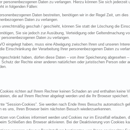
rer personenbezogenen Daten zu verlangen. Hierzu können Sie sich jederzei
t in folgenden Fällen:
personenbezogenen Daten bestreiten, benötigen wir in der Regel Zeit, um dies
sonenbezogenen Daten zu verlangen.
 unrechtmäßig geschah / geschieht, können Sie statt der Löschung die Einsc
nötigen, Sie sie jedoch zur Ausübung, Verteidigung oder Geltendmachung vo
er personenbezogenen Daten zu verlangen.
VO eingelegt haben, muss eine Abwägung zwischen Ihren und unseren Intere
die Einschränkung der Verarbeitung Ihrer personenbezogenen Daten zu verla
geschränkt haben, dürfen diese Daten – von ihrer Speicherung abgesehen – n
hutz der Rechte einer anderen natürlichen oder juristischen Person oder au
den.
 Cookies richten auf Ihrem Rechner keinen Schaden an und enthalten keine Vi
ateien, die auf Ihrem Rechner abgelegt werden und die Ihr Browser speichert.
nte “Session-Cookies”. Sie werden nach Ende Ihres Besuchs automatisch gel
en es uns, Ihren Browser beim nächsten Besuch wiederzuerkennen.
etzen von Cookies informiert werden und Cookies nur im Einzelfall erlauben, 
m Schließen des Browser aktivieren. Bei der Deaktivierung von Cookies kann