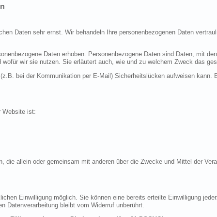
en
ichen Daten sehr ernst. Wir behandeln Ihre personenbezogenen Daten vertraul
nenbezogene Daten erhoben. Personenbezogene Daten sind Daten, mit denen S
d wofür wir sie nutzen. Sie erläutert auch, wie und zu welchem Zweck das ges
 (z.B. bei der Kommunikation per E-Mail) Sicherheitslücken aufweisen kann. E
r Website ist:
erson, die allein oder gemeinsam mit anderen über die Zwecke und Mittel der 
chen Einwilligung möglich. Sie können eine bereits erteilte Einwilligung jeder
en Datenverarbeitung bleibt vom Widerruf unberührt.