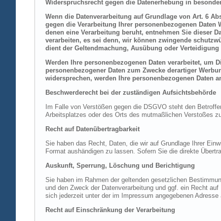
Widerspruchsrecht gegen die Datenerhebung in besonder
Wenn die Datenverarbeitung auf Grundlage von Art. 6 Abs.
gegen die Verarbeitung Ihrer personenbezogenen Daten Wi
denen eine Verarbeitung beruht, entnehmen Sie dieser D
verarbeiten, es sei denn, wir können zwingende schutzwü
dient der Geltendmachung, Ausübung oder Verteidigung 
Werden Ihre personenbezogenen Daten verarbeitet, um Dir
personenbezogener Daten zum Zwecke derartiger Werbung e
widersprechen, werden Ihre personenbezogenen Daten an
Beschwerderecht bei der zuständigen Aufsichtsbehörde
Im Falle von Verstößen gegen die DSGVO steht den Betroffene
Arbeitsplatzes oder des Orts des mutmaßlichen Verstoßes zu.
Recht auf Datenübertragbarkeit
Sie haben das Recht, Daten, die wir auf Grundlage Ihrer Einwi
Format aushändigen zu lassen. Sofern Sie die direkte Übertra
Auskunft, Sperrung, Löschung und Berichtigung
Sie haben im Rahmen der geltenden gesetzlichen Bestimmung
und den Zweck der Datenverarbeitung und ggf. ein Recht au
sich jederzeit unter der im Impressum angegebenen Adresse
Recht auf Einschränkung der Verarbeitung