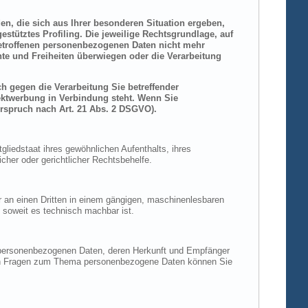
den, die sich aus Ihrer besonderen Situation ergeben,
stütztes Profiling. Die jeweilige Rechtsgrundlage, auf
betroffenen personenbezogenen Daten nicht mehr
hte und Freiheiten überwiegen oder die Verarbeitung
h gegen die Verarbeitung Sie betreffender
rektwerbung in Verbindung steht. Wenn Sie
rspruch nach Art. 21 Abs. 2 DSGVO).
liedstaat ihres gewöhnlichen Aufenthalts, ihres
her oder gerichtlicher Rechtsbehelfe.
der an einen Dritten in einem gängigen, maschinenlesbaren
, soweit es technisch machbar ist.
n personenbezogenen Daten, deren Herkunft und Empfänger
eren Fragen zum Thema personenbezogene Daten können Sie