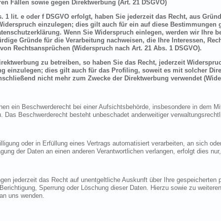
en Fällen sowie gegen Direktwerbung (Art. 21 DSGVO)
 1 lit. e oder f DSGVO erfolgt, haben Sie jederzeit das Recht, aus Grün
derspruch einzulegen; dies gilt auch für ein auf diese Bestimmungen ge
atenschutzerklärung. Wenn Sie Widerspruch einlegen, werden wir Ihre 
rdige Gründe für die Verarbeitung nachweisen, die Ihre Interessen, Rec
von Rechtsansprüchen (Widerspruch nach Art. 21 Abs. 1 DSGVO).
ektwerbung zu betreiben, so haben Sie das Recht, jederzeit Widerspruc
inzulegen; dies gilt auch für das Profiling, soweit es mit solcher Di
schließend nicht mehr zum Zwecke der Direktwerbung verwendet (Wide
n ein Beschwerderecht bei einer Aufsichtsbehörde, insbesondere in dem Mitg
 Das Beschwerderecht besteht unbeschadet anderweitiger verwaltungsrechtlic
lligung oder in Erfüllung eines Vertrags automatisiert verarbeiten, an sich o
gung der Daten an einen anderen Verantwortlichen verlangen, erfolgt dies nur
en jederzeit das Recht auf unentgeltliche Auskunft über Ihre gespeicherte
f Berichtigung, Sperrung oder Löschung dieser Daten. Hierzu sowie zu weit
 an uns wenden.