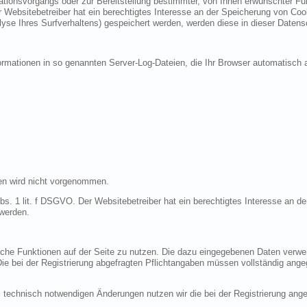
ionsvorgangs oder zur Bereitstellung bestimmter, von Ihnen erwünschter Funk
 Websitebetreiber hat ein berechtigtes Interesse an der Speicherung von Cooki
lyse Ihres Surfverhaltens) gespeichert werden, werden diese in dieser Datens
ormationen in so genannten Server-Log-Dateien, die Ihr Browser automatisch a
en wird nicht vorgenommen.
bs. 1 lit. f DSGVO. Der Websitebetreiber hat ein berechtigtes Interesse an de
 werden.
liche Funktionen auf der Seite zu nutzen. Die dazu eingegebenen Daten verw
 Die bei der Registrierung abgefragten Pflichtangaben müssen vollständig ang
 technisch notwendigen Änderungen nutzen wir die bei der Registrierung an