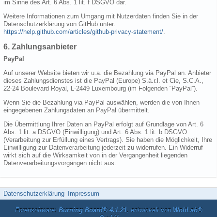
im Sinne des Art. 6 Abs. 1 lit. f DSGVO dar.
Weitere Informationen zum Umgang mit Nutzerdaten finden Sie in der
Datenschutzerklärung von GitHub unter:
https://help.github.com/articles/github-privacy-statement/
.
6. Zahlungsanbieter
PayPal
Auf unserer Website bieten wir u.a. die Bezahlung via PayPal an. Anbieter
dieses Zahlungsdienstes ist die PayPal (Europe) S.à.r.l. et Cie, S.C.A.,
22-24 Boulevard Royal, L-2449 Luxembourg (im Folgenden “PayPal”).
Wenn Sie die Bezahlung via PayPal auswählen, werden die von Ihnen
eingegebenen Zahlungsdaten an PayPal übermittelt.
Die Übermittlung Ihrer Daten an PayPal erfolgt auf Grundlage von Art. 6
Abs. 1 lit. a DSGVO (Einwilligung) und Art. 6 Abs. 1 lit. b DSGVO
(Verarbeitung zur Erfüllung eines Vertrags). Sie haben die Möglichkeit, Ihre
Einwilligung zur Datenverarbeitung jederzeit zu widerrufen. Ein Widerruf
wirkt sich auf die Wirksamkeit von in der Vergangenheit liegenden
Datenverarbeitungsvorgängen nicht aus.
Datenschutzerklärung
Impressum
Forensoftware:
Burning Board® 4.1.21
, entwickelt von
WoltLab®