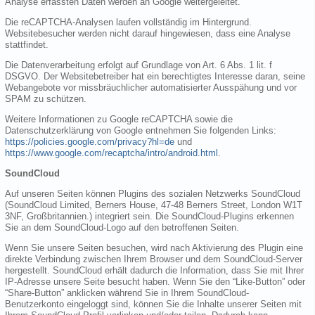
Analyse erfassten Daten werden an Google weitergeleitet.
Die reCAPTCHA-Analysen laufen vollständig im Hintergrund.
Websitebesucher werden nicht darauf hingewiesen, dass eine Analyse
stattfindet.
Die Datenverarbeitung erfolgt auf Grundlage von Art. 6 Abs. 1 lit. f
DSGVO. Der Websitebetreiber hat ein berechtigtes Interesse daran, seine
Webangebote vor missbräuchlicher automatisierter Ausspähung und vor
SPAM zu schützen.
Weitere Informationen zu Google reCAPTCHA sowie die
Datenschutzerklärung von Google entnehmen Sie folgenden Links:
https://policies.google.com/privacy?hl=de
und
https://www.google.com/recaptcha/intro/android.html
.
SoundCloud
Auf unseren Seiten können Plugins des sozialen Netzwerks SoundCloud
(SoundCloud Limited, Berners House, 47-48 Berners Street, London W1T
3NF, Großbritannien.) integriert sein. Die SoundCloud-Plugins erkennen
Sie an dem SoundCloud-Logo auf den betroffenen Seiten.
Wenn Sie unsere Seiten besuchen, wird nach Aktivierung des Plugin eine
direkte Verbindung zwischen Ihrem Browser und dem SoundCloud-Server
hergestellt. SoundCloud erhält dadurch die Information, dass Sie mit Ihrer
IP-Adresse unsere Seite besucht haben. Wenn Sie den “Like-Button” oder
“Share-Button” anklicken während Sie in Ihrem SoundCloud-
Benutzerkonto eingeloggt sind, können Sie die Inhalte unserer Seiten mit