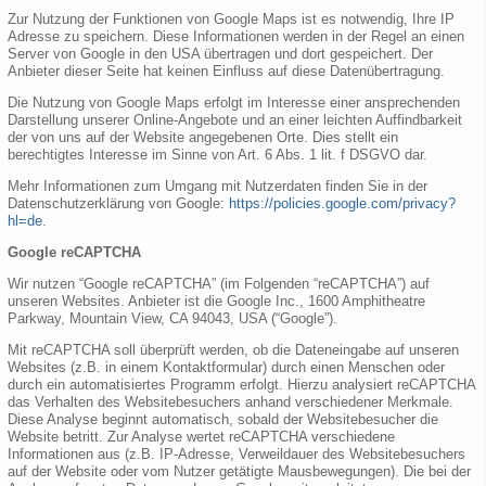
Zur Nutzung der Funktionen von Google Maps ist es notwendig, Ihre IP
Adresse zu speichern. Diese Informationen werden in der Regel an einen
Server von Google in den USA übertragen und dort gespeichert. Der
Anbieter dieser Seite hat keinen Einfluss auf diese Datenübertragung.
Die Nutzung von Google Maps erfolgt im Interesse einer ansprechenden
Darstellung unserer Online-Angebote und an einer leichten Auffindbarkeit
der von uns auf der Website angegebenen Orte. Dies stellt ein
berechtigtes Interesse im Sinne von Art. 6 Abs. 1 lit. f DSGVO dar.
Mehr Informationen zum Umgang mit Nutzerdaten finden Sie in der
Datenschutzerklärung von Google:
https://policies.google.com/privacy?
hl=de
.
Google reCAPTCHA
Wir nutzen “Google reCAPTCHA” (im Folgenden “reCAPTCHA”) auf
unseren Websites. Anbieter ist die Google Inc., 1600 Amphitheatre
Parkway, Mountain View, CA 94043, USA (“Google”).
Mit reCAPTCHA soll überprüft werden, ob die Dateneingabe auf unseren
Websites (z.B. in einem Kontaktformular) durch einen Menschen oder
durch ein automatisiertes Programm erfolgt. Hierzu analysiert reCAPTCHA
das Verhalten des Websitebesuchers anhand verschiedener Merkmale.
Diese Analyse beginnt automatisch, sobald der Websitebesucher die
Website betritt. Zur Analyse wertet reCAPTCHA verschiedene
Informationen aus (z.B. IP-Adresse, Verweildauer des Websitebesuchers
auf der Website oder vom Nutzer getätigte Mausbewegungen). Die bei der