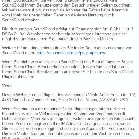
Ihrem SoundCloud-Profil verlinken und/oder teilen. Dadurch kann
SoundCloud Ihrem Benutzerkonto den Besuch unserer Seiten zuordnen.
Wir weisen darauf hin, dass wir als Anbieter der Seiten keine Kenntnis
vom Inhalt der übermittelten Daten sowie deren Nutzung durch
SoundCloud erhalten.
Die Nutzung von SoundCloud erfolgt auf Grundlage des Art. 6 Abs. 1 lit. f
DSGVO. Der Websitebetreiber hat ein berechtigtes Interesse an einer
möglichst umfangreichen Sichtbarkeit in den Sozialen Medien.
Weitere Informationen hierzu finden Sie in der Datenschutzerklärung von
SoundCloud unter:
https://soundcloud.com/pages/privacy
.
Wenn Sie nicht wünschen, dass SoundCloud den Besuch unserer Seiten
Ihrem SoundCloud- Benutzerkonto zuordnet, loggen Sie sich bitte aus
Ihrem SoundCloud-Benutzerkonto aus bevor Sie Inhalte des SoundCloud-
Plugins aktivieren.
Veoh
Unsere Website nutzt Plugins des Videoportals Veoh. Anbieter ist die FC2,
4730 South Fort Apache Road, Suite 300, Las Vegas, NV 89147, USA.
Wenn Sie eine unserer mit einem Veoh-Plugin ausgestatteten Seiten
besuchen, wird eine Verbindung zu den Servern von Veoh hergestellt.
Dabei wird dem Veoh-Server mitgeteilt, welche unserer Seiten Sie besucht
haben. Zudem erlangt Veoh Ihre IP-Adresse. Dies gilt auch dann, wenn
Sie nicht bei Veoh eingeloggt sind oder keinen Account bei Veoh besitzen.
Die von Veoh erfassten Informationen werden an den Veoh-Server in den
USA übermittelt.