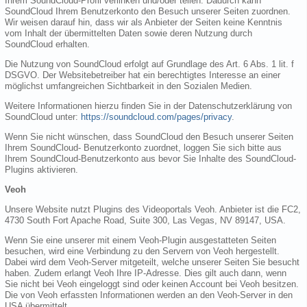
Ihrem SoundCloud-Profil verlinken und/oder teilen. Dadurch kann
SoundCloud Ihrem Benutzerkonto den Besuch unserer Seiten zuordnen.
Wir weisen darauf hin, dass wir als Anbieter der Seiten keine Kenntnis
vom Inhalt der übermittelten Daten sowie deren Nutzung durch
SoundCloud erhalten.
Die Nutzung von SoundCloud erfolgt auf Grundlage des Art. 6 Abs. 1 lit. f
DSGVO. Der Websitebetreiber hat ein berechtigtes Interesse an einer
möglichst umfangreichen Sichtbarkeit in den Sozialen Medien.
Weitere Informationen hierzu finden Sie in der Datenschutzerklärung von
SoundCloud unter:
https://soundcloud.com/pages/privacy
.
Wenn Sie nicht wünschen, dass SoundCloud den Besuch unserer Seiten
Ihrem SoundCloud- Benutzerkonto zuordnet, loggen Sie sich bitte aus
Ihrem SoundCloud-Benutzerkonto aus bevor Sie Inhalte des SoundCloud-
Plugins aktivieren.
Veoh
Unsere Website nutzt Plugins des Videoportals Veoh. Anbieter ist die FC2,
4730 South Fort Apache Road, Suite 300, Las Vegas, NV 89147, USA.
Wenn Sie eine unserer mit einem Veoh-Plugin ausgestatteten Seiten
besuchen, wird eine Verbindung zu den Servern von Veoh hergestellt.
Dabei wird dem Veoh-Server mitgeteilt, welche unserer Seiten Sie besucht
haben. Zudem erlangt Veoh Ihre IP-Adresse. Dies gilt auch dann, wenn
Sie nicht bei Veoh eingeloggt sind oder keinen Account bei Veoh besitzen.
Die von Veoh erfassten Informationen werden an den Veoh-Server in den
USA übermittelt.