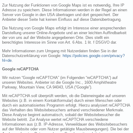
Zur Nutzung der Funktionen von Google Maps ist es notwendig, Ihre IP
Adresse zu speichern. Diese Informationen werden in der Regel an einen
Server von Google in den USA übertragen und dort gespeichert. Der
Anbieter dieser Seite hat keinen Einfluss auf diese Datenübertragung.
Die Nutzung von Google Maps erfolgt im Interesse einer ansprechenden
Darstellung unserer Online-Angebote und an einer leichten Auffindbarkeit
der von uns auf der Website angegebenen Orte. Dies stellt ein
berechtigtes Interesse im Sinne von Art. 6 Abs. 1 lit. f DSGVO dar.
Mehr Informationen zum Umgang mit Nutzerdaten finden Sie in der
Datenschutzerklärung von Google:
https://policies.google.com/privacy?
hl=de
.
Google reCAPTCHA
Wir nutzen “Google reCAPTCHA” (im Folgenden “reCAPTCHA”) auf
unseren Websites. Anbieter ist die Google Inc., 1600 Amphitheatre
Parkway, Mountain View, CA 94043, USA (“Google”).
Mit reCAPTCHA soll überprüft werden, ob die Dateneingabe auf unseren
Websites (z.B. in einem Kontaktformular) durch einen Menschen oder
durch ein automatisiertes Programm erfolgt. Hierzu analysiert reCAPTCHA
das Verhalten des Websitebesuchers anhand verschiedener Merkmale.
Diese Analyse beginnt automatisch, sobald der Websitebesucher die
Website betritt. Zur Analyse wertet reCAPTCHA verschiedene
Informationen aus (z.B. IP-Adresse, Verweildauer des Websitebesuchers
auf der Website oder vom Nutzer getätigte Mausbewegungen). Die bei der