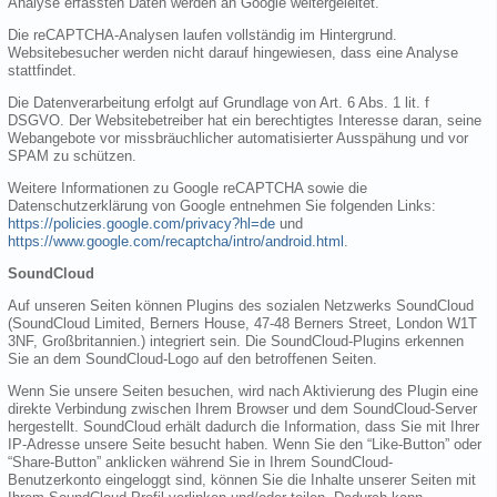
Analyse erfassten Daten werden an Google weitergeleitet.
Die reCAPTCHA-Analysen laufen vollständig im Hintergrund.
Websitebesucher werden nicht darauf hingewiesen, dass eine Analyse
stattfindet.
Die Datenverarbeitung erfolgt auf Grundlage von Art. 6 Abs. 1 lit. f
DSGVO. Der Websitebetreiber hat ein berechtigtes Interesse daran, seine
Webangebote vor missbräuchlicher automatisierter Ausspähung und vor
SPAM zu schützen.
Weitere Informationen zu Google reCAPTCHA sowie die
Datenschutzerklärung von Google entnehmen Sie folgenden Links:
https://policies.google.com/privacy?hl=de
und
https://www.google.com/recaptcha/intro/android.html
.
SoundCloud
Auf unseren Seiten können Plugins des sozialen Netzwerks SoundCloud
(SoundCloud Limited, Berners House, 47-48 Berners Street, London W1T
3NF, Großbritannien.) integriert sein. Die SoundCloud-Plugins erkennen
Sie an dem SoundCloud-Logo auf den betroffenen Seiten.
Wenn Sie unsere Seiten besuchen, wird nach Aktivierung des Plugin eine
direkte Verbindung zwischen Ihrem Browser und dem SoundCloud-Server
hergestellt. SoundCloud erhält dadurch die Information, dass Sie mit Ihrer
IP-Adresse unsere Seite besucht haben. Wenn Sie den “Like-Button” oder
“Share-Button” anklicken während Sie in Ihrem SoundCloud-
Benutzerkonto eingeloggt sind, können Sie die Inhalte unserer Seiten mit