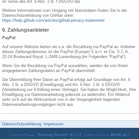
im Sinne des Art. 6 Abs. 1 lit. f DSGVO dar.
Weitere Informationen zum Umgang mit Nutzerdaten finden Sie in der
Datenschutzerklärung von GitHub unter:
https://help.github.com/articles/github-privacy-statement/
.
6. Zahlungsanbieter
PayPal
Auf unserer Website bieten wir u.a. die Bezahlung via PayPal an. Anbieter
dieses Zahlungsdienstes ist die PayPal (Europe) S.à.r.l. et Cie, S.C.A.,
22-24 Boulevard Royal, L-2449 Luxembourg (im Folgenden “PayPal”).
Wenn Sie die Bezahlung via PayPal auswählen, werden die von Ihnen
eingegebenen Zahlungsdaten an PayPal übermittelt.
Die Übermittlung Ihrer Daten an PayPal erfolgt auf Grundlage von Art. 6
Abs. 1 lit. a DSGVO (Einwilligung) und Art. 6 Abs. 1 lit. b DSGVO
(Verarbeitung zur Erfüllung eines Vertrags). Sie haben die Möglichkeit, Ihre
Einwilligung zur Datenverarbeitung jederzeit zu widerrufen. Ein Widerruf
wirkt sich auf die Wirksamkeit von in der Vergangenheit liegenden
Datenverarbeitungsvorgängen nicht aus.
Datenschutzerklärung
Impressum
Forensoftware:
Burning Board® 4.1.21
, entwickelt von
WoltLab®