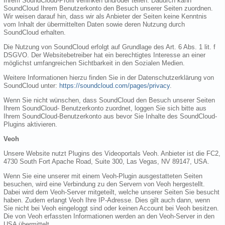
Ihrem SoundCloud-Profil verlinken und/oder teilen. Dadurch kann
SoundCloud Ihrem Benutzerkonto den Besuch unserer Seiten zuordnen.
Wir weisen darauf hin, dass wir als Anbieter der Seiten keine Kenntnis
vom Inhalt der übermittelten Daten sowie deren Nutzung durch
SoundCloud erhalten.
Die Nutzung von SoundCloud erfolgt auf Grundlage des Art. 6 Abs. 1 lit. f
DSGVO. Der Websitebetreiber hat ein berechtigtes Interesse an einer
möglichst umfangreichen Sichtbarkeit in den Sozialen Medien.
Weitere Informationen hierzu finden Sie in der Datenschutzerklärung von
SoundCloud unter:
https://soundcloud.com/pages/privacy
.
Wenn Sie nicht wünschen, dass SoundCloud den Besuch unserer Seiten
Ihrem SoundCloud- Benutzerkonto zuordnet, loggen Sie sich bitte aus
Ihrem SoundCloud-Benutzerkonto aus bevor Sie Inhalte des SoundCloud-
Plugins aktivieren.
Veoh
Unsere Website nutzt Plugins des Videoportals Veoh. Anbieter ist die FC2,
4730 South Fort Apache Road, Suite 300, Las Vegas, NV 89147, USA.
Wenn Sie eine unserer mit einem Veoh-Plugin ausgestatteten Seiten
besuchen, wird eine Verbindung zu den Servern von Veoh hergestellt.
Dabei wird dem Veoh-Server mitgeteilt, welche unserer Seiten Sie besucht
haben. Zudem erlangt Veoh Ihre IP-Adresse. Dies gilt auch dann, wenn
Sie nicht bei Veoh eingeloggt sind oder keinen Account bei Veoh besitzen.
Die von Veoh erfassten Informationen werden an den Veoh-Server in den
USA übermittelt.