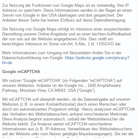
Zur Nutzung der Funktionen von Google Maps ist es notwendig, Ihre IP
Adresse zu speichern. Diese Informationen werden in der Regel an einen
Server von Google in den USA übertragen und dort gespeichert. Der
Anbieter dieser Seite hat keinen Einfluss auf diese Datenübertragung.
Die Nutzung von Google Maps erfolgt im Interesse einer ansprechenden
Darstellung unserer Online-Angebote und an einer leichten Auffindbarkeit
der von uns auf der Website angegebenen Orte. Dies stellt ein
berechtigtes Interesse im Sinne von Art. 6 Abs. 1 lit. f DSGVO dar.
Mehr Informationen zum Umgang mit Nutzerdaten finden Sie in der
Datenschutzerklärung von Google:
https://policies.google.com/privacy?
hl=de
.
Google reCAPTCHA
Wir nutzen “Google reCAPTCHA” (im Folgenden “reCAPTCHA”) auf
unseren Websites. Anbieter ist die Google Inc., 1600 Amphitheatre
Parkway, Mountain View, CA 94043, USA (“Google”).
Mit reCAPTCHA soll überprüft werden, ob die Dateneingabe auf unseren
Websites (z.B. in einem Kontaktformular) durch einen Menschen oder
durch ein automatisiertes Programm erfolgt. Hierzu analysiert reCAPTCHA
das Verhalten des Websitebesuchers anhand verschiedener Merkmale.
Diese Analyse beginnt automatisch, sobald der Websitebesucher die
Website betritt. Zur Analyse wertet reCAPTCHA verschiedene
Informationen aus (z.B. IP-Adresse, Verweildauer des Websitebesuchers
auf der Website oder vom Nutzer getätigte Mausbewegungen). Die bei der