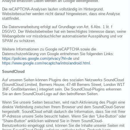
Analyse erfassten Daten werden an Google weitergeleitet.
Die reCAPTCHA-Analysen laufen vollständig im Hintergrund.
Websitebesucher werden nicht darauf hingewiesen, dass eine Analyse
stattfindet.
Die Datenverarbeitung erfolgt auf Grundlage von Art. 6 Abs. 1 lit. f
DSGVO. Der Websitebetreiber hat ein berechtigtes Interesse daran, seine
Webangebote vor missbräuchlicher automatisierter Ausspähung und vor
SPAM zu schützen.
Weitere Informationen zu Google reCAPTCHA sowie die
Datenschutzerklärung von Google entnehmen Sie folgenden Links:
https://policies.google.com/privacy?hl=de
und
https://www.google.com/recaptcha/intro/android.html
.
SoundCloud
Auf unseren Seiten können Plugins des sozialen Netzwerks SoundCloud
(SoundCloud Limited, Berners House, 47-48 Berners Street, London W1T
3NF, Großbritannien.) integriert sein. Die SoundCloud-Plugins erkennen
Sie an dem SoundCloud-Logo auf den betroffenen Seiten.
Wenn Sie unsere Seiten besuchen, wird nach Aktivierung des Plugin eine
direkte Verbindung zwischen Ihrem Browser und dem SoundCloud-Server
hergestellt. SoundCloud erhält dadurch die Information, dass Sie mit Ihrer
IP-Adresse unsere Seite besucht haben. Wenn Sie den “Like-Button” oder
“Share-Button” anklicken während Sie in Ihrem SoundCloud-
Benutzerkonto eingeloggt sind, können Sie die Inhalte unserer Seiten mit