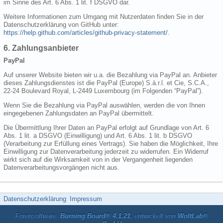
im Sinne des Art. 6 Abs. 1 lit. f DSGVO dar.
Weitere Informationen zum Umgang mit Nutzerdaten finden Sie in der
Datenschutzerklärung von GitHub unter:
https://help.github.com/articles/github-privacy-statement/
.
6. Zahlungsanbieter
PayPal
Auf unserer Website bieten wir u.a. die Bezahlung via PayPal an. Anbieter
dieses Zahlungsdienstes ist die PayPal (Europe) S.à.r.l. et Cie, S.C.A.,
22-24 Boulevard Royal, L-2449 Luxembourg (im Folgenden “PayPal”).
Wenn Sie die Bezahlung via PayPal auswählen, werden die von Ihnen
eingegebenen Zahlungsdaten an PayPal übermittelt.
Die Übermittlung Ihrer Daten an PayPal erfolgt auf Grundlage von Art. 6
Abs. 1 lit. a DSGVO (Einwilligung) und Art. 6 Abs. 1 lit. b DSGVO
(Verarbeitung zur Erfüllung eines Vertrags). Sie haben die Möglichkeit, Ihre
Einwilligung zur Datenverarbeitung jederzeit zu widerrufen. Ein Widerruf
wirkt sich auf die Wirksamkeit von in der Vergangenheit liegenden
Datenverarbeitungsvorgängen nicht aus.
Datenschutzerklärung
Impressum
Forensoftware:
Burning Board® 4.1.21
, entwickelt von
WoltLab®