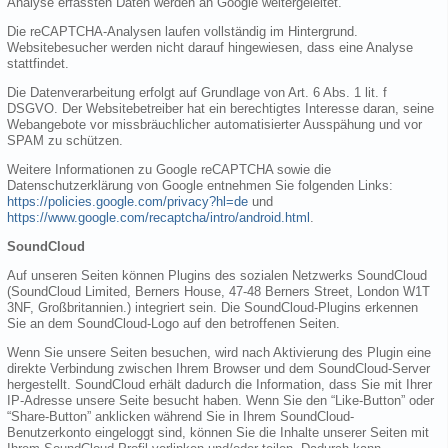
Analyse erfassten Daten werden an Google weitergeleitet.
Die reCAPTCHA-Analysen laufen vollständig im Hintergrund.
Websitebesucher werden nicht darauf hingewiesen, dass eine Analyse
stattfindet.
Die Datenverarbeitung erfolgt auf Grundlage von Art. 6 Abs. 1 lit. f
DSGVO. Der Websitebetreiber hat ein berechtigtes Interesse daran, seine
Webangebote vor missbräuchlicher automatisierter Ausspähung und vor
SPAM zu schützen.
Weitere Informationen zu Google reCAPTCHA sowie die
Datenschutzerklärung von Google entnehmen Sie folgenden Links:
https://policies.google.com/privacy?hl=de
und
https://www.google.com/recaptcha/intro/android.html
.
SoundCloud
Auf unseren Seiten können Plugins des sozialen Netzwerks SoundCloud
(SoundCloud Limited, Berners House, 47-48 Berners Street, London W1T
3NF, Großbritannien.) integriert sein. Die SoundCloud-Plugins erkennen
Sie an dem SoundCloud-Logo auf den betroffenen Seiten.
Wenn Sie unsere Seiten besuchen, wird nach Aktivierung des Plugin eine
direkte Verbindung zwischen Ihrem Browser und dem SoundCloud-Server
hergestellt. SoundCloud erhält dadurch die Information, dass Sie mit Ihrer
IP-Adresse unsere Seite besucht haben. Wenn Sie den “Like-Button” oder
“Share-Button” anklicken während Sie in Ihrem SoundCloud-
Benutzerkonto eingeloggt sind, können Sie die Inhalte unserer Seiten mit