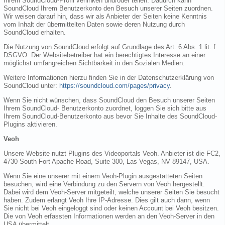
Ihrem SoundCloud-Profil verlinken und/oder teilen. Dadurch kann
SoundCloud Ihrem Benutzerkonto den Besuch unserer Seiten zuordnen.
Wir weisen darauf hin, dass wir als Anbieter der Seiten keine Kenntnis
vom Inhalt der übermittelten Daten sowie deren Nutzung durch
SoundCloud erhalten.
Die Nutzung von SoundCloud erfolgt auf Grundlage des Art. 6 Abs. 1 lit. f
DSGVO. Der Websitebetreiber hat ein berechtigtes Interesse an einer
möglichst umfangreichen Sichtbarkeit in den Sozialen Medien.
Weitere Informationen hierzu finden Sie in der Datenschutzerklärung von
SoundCloud unter:
https://soundcloud.com/pages/privacy
.
Wenn Sie nicht wünschen, dass SoundCloud den Besuch unserer Seiten
Ihrem SoundCloud- Benutzerkonto zuordnet, loggen Sie sich bitte aus
Ihrem SoundCloud-Benutzerkonto aus bevor Sie Inhalte des SoundCloud-
Plugins aktivieren.
Veoh
Unsere Website nutzt Plugins des Videoportals Veoh. Anbieter ist die FC2,
4730 South Fort Apache Road, Suite 300, Las Vegas, NV 89147, USA.
Wenn Sie eine unserer mit einem Veoh-Plugin ausgestatteten Seiten
besuchen, wird eine Verbindung zu den Servern von Veoh hergestellt.
Dabei wird dem Veoh-Server mitgeteilt, welche unserer Seiten Sie besucht
haben. Zudem erlangt Veoh Ihre IP-Adresse. Dies gilt auch dann, wenn
Sie nicht bei Veoh eingeloggt sind oder keinen Account bei Veoh besitzen.
Die von Veoh erfassten Informationen werden an den Veoh-Server in den
USA übermittelt.