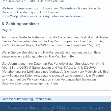
im Sinne des Art. 6 Abs. 1 lit. f DSGVO dar.
Weitere Informationen zum Umgang mit Nutzerdaten finden Sie in der
Datenschutzerklärung von GitHub unter:
https://help.github.com/articles/github-privacy-statement/
.
6. Zahlungsanbieter
PayPal
Auf unserer Website bieten wir u.a. die Bezahlung via PayPal an. Anbieter
dieses Zahlungsdienstes ist die PayPal (Europe) S.à.r.l. et Cie, S.C.A.,
22-24 Boulevard Royal, L-2449 Luxembourg (im Folgenden “PayPal”).
Wenn Sie die Bezahlung via PayPal auswählen, werden die von Ihnen
eingegebenen Zahlungsdaten an PayPal übermittelt.
Die Übermittlung Ihrer Daten an PayPal erfolgt auf Grundlage von Art. 6
Abs. 1 lit. a DSGVO (Einwilligung) und Art. 6 Abs. 1 lit. b DSGVO
(Verarbeitung zur Erfüllung eines Vertrags). Sie haben die Möglichkeit, Ihre
Einwilligung zur Datenverarbeitung jederzeit zu widerrufen. Ein Widerruf
wirkt sich auf die Wirksamkeit von in der Vergangenheit liegenden
Datenverarbeitungsvorgängen nicht aus.
Datenschutzerklärung
Impressum
Forensoftware:
Burning Board® 4.1.21
, entwickelt von
WoltLab®