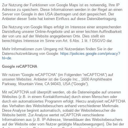
Zur Nutzung der Funktionen von Google Maps ist es notwendig, Ihre IP
Adresse zu speichern. Diese Informationen werden in der Regel an einen
Server von Google in den USA übertragen und dort gespeichert. Der
Anbieter dieser Seite hat keinen Einfluss auf diese Datenübertragung.
Die Nutzung von Google Maps erfolgt im Interesse einer ansprechenden
Darstellung unserer Online-Angebote und an einer leichten Auffindbarkeit
der von uns auf der Website angegebenen Orte. Dies stellt ein
berechtigtes Interesse im Sinne von Art. 6 Abs. 1 lit. f DSGVO dar.
Mehr Informationen zum Umgang mit Nutzerdaten finden Sie in der
Datenschutzerklärung von Google:
https://policies.google.com/privacy?
hl=de
.
Google reCAPTCHA
Wir nutzen “Google reCAPTCHA” (im Folgenden “reCAPTCHA”) auf
unseren Websites. Anbieter ist die Google Inc., 1600 Amphitheatre
Parkway, Mountain View, CA 94043, USA (“Google”).
Mit reCAPTCHA soll überprüft werden, ob die Dateneingabe auf unseren
Websites (z.B. in einem Kontaktformular) durch einen Menschen oder
durch ein automatisiertes Programm erfolgt. Hierzu analysiert reCAPTCHA
das Verhalten des Websitebesuchers anhand verschiedener Merkmale.
Diese Analyse beginnt automatisch, sobald der Websitebesucher die
Website betritt. Zur Analyse wertet reCAPTCHA verschiedene
Informationen aus (z.B. IP-Adresse, Verweildauer des Websitebesuchers
auf der Website oder vom Nutzer getätigte Mausbewegungen). Die bei der