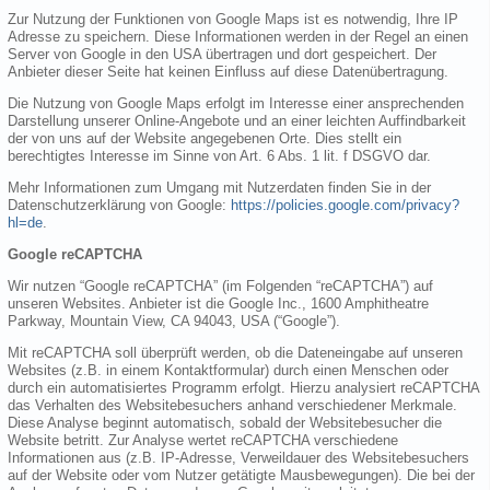
Zur Nutzung der Funktionen von Google Maps ist es notwendig, Ihre IP
Adresse zu speichern. Diese Informationen werden in der Regel an einen
Server von Google in den USA übertragen und dort gespeichert. Der
Anbieter dieser Seite hat keinen Einfluss auf diese Datenübertragung.
Die Nutzung von Google Maps erfolgt im Interesse einer ansprechenden
Darstellung unserer Online-Angebote und an einer leichten Auffindbarkeit
der von uns auf der Website angegebenen Orte. Dies stellt ein
berechtigtes Interesse im Sinne von Art. 6 Abs. 1 lit. f DSGVO dar.
Mehr Informationen zum Umgang mit Nutzerdaten finden Sie in der
Datenschutzerklärung von Google:
https://policies.google.com/privacy?
hl=de
.
Google reCAPTCHA
Wir nutzen “Google reCAPTCHA” (im Folgenden “reCAPTCHA”) auf
unseren Websites. Anbieter ist die Google Inc., 1600 Amphitheatre
Parkway, Mountain View, CA 94043, USA (“Google”).
Mit reCAPTCHA soll überprüft werden, ob die Dateneingabe auf unseren
Websites (z.B. in einem Kontaktformular) durch einen Menschen oder
durch ein automatisiertes Programm erfolgt. Hierzu analysiert reCAPTCHA
das Verhalten des Websitebesuchers anhand verschiedener Merkmale.
Diese Analyse beginnt automatisch, sobald der Websitebesucher die
Website betritt. Zur Analyse wertet reCAPTCHA verschiedene
Informationen aus (z.B. IP-Adresse, Verweildauer des Websitebesuchers
auf der Website oder vom Nutzer getätigte Mausbewegungen). Die bei der