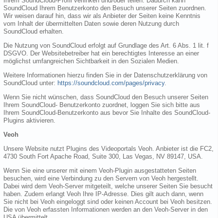
Ihrem SoundCloud-Profil verlinken und/oder teilen. Dadurch kann
SoundCloud Ihrem Benutzerkonto den Besuch unserer Seiten zuordnen.
Wir weisen darauf hin, dass wir als Anbieter der Seiten keine Kenntnis
vom Inhalt der übermittelten Daten sowie deren Nutzung durch
SoundCloud erhalten.
Die Nutzung von SoundCloud erfolgt auf Grundlage des Art. 6 Abs. 1 lit. f
DSGVO. Der Websitebetreiber hat ein berechtigtes Interesse an einer
möglichst umfangreichen Sichtbarkeit in den Sozialen Medien.
Weitere Informationen hierzu finden Sie in der Datenschutzerklärung von
SoundCloud unter:
https://soundcloud.com/pages/privacy
.
Wenn Sie nicht wünschen, dass SoundCloud den Besuch unserer Seiten
Ihrem SoundCloud- Benutzerkonto zuordnet, loggen Sie sich bitte aus
Ihrem SoundCloud-Benutzerkonto aus bevor Sie Inhalte des SoundCloud-
Plugins aktivieren.
Veoh
Unsere Website nutzt Plugins des Videoportals Veoh. Anbieter ist die FC2,
4730 South Fort Apache Road, Suite 300, Las Vegas, NV 89147, USA.
Wenn Sie eine unserer mit einem Veoh-Plugin ausgestatteten Seiten
besuchen, wird eine Verbindung zu den Servern von Veoh hergestellt.
Dabei wird dem Veoh-Server mitgeteilt, welche unserer Seiten Sie besucht
haben. Zudem erlangt Veoh Ihre IP-Adresse. Dies gilt auch dann, wenn
Sie nicht bei Veoh eingeloggt sind oder keinen Account bei Veoh besitzen.
Die von Veoh erfassten Informationen werden an den Veoh-Server in den
USA übermittelt.