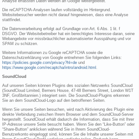
Analyse erfassten Daten werden an Google weitergeleitet.
Die reCAPTCHA-Analysen laufen vollständig im Hintergrund.
Websitebesucher werden nicht darauf hingewiesen, dass eine Analyse
stattfindet.
Die Datenverarbeitung erfolgt auf Grundlage von Art. 6 Abs. 1 lit. f
DSGVO. Der Websitebetreiber hat ein berechtigtes Interesse daran, seine
Webangebote vor missbräuchlicher automatisierter Ausspähung und vor
SPAM zu schützen.
Weitere Informationen zu Google reCAPTCHA sowie die
Datenschutzerklärung von Google entnehmen Sie folgenden Links:
https://policies.google.com/privacy?hl=de
und
https://www.google.com/recaptcha/intro/android.html
.
SoundCloud
Auf unseren Seiten können Plugins des sozialen Netzwerks SoundCloud
(SoundCloud Limited, Berners House, 47-48 Berners Street, London W1T
3NF, Großbritannien.) integriert sein. Die SoundCloud-Plugins erkennen
Sie an dem SoundCloud-Logo auf den betroffenen Seiten.
Wenn Sie unsere Seiten besuchen, wird nach Aktivierung des Plugin eine
direkte Verbindung zwischen Ihrem Browser und dem SoundCloud-Server
hergestellt. SoundCloud erhält dadurch die Information, dass Sie mit Ihrer
IP-Adresse unsere Seite besucht haben. Wenn Sie den “Like-Button” oder
“Share-Button” anklicken während Sie in Ihrem SoundCloud-
Benutzerkonto eingeloggt sind, können Sie die Inhalte unserer Seiten mit