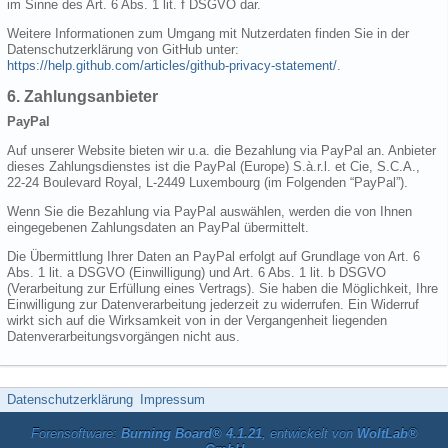
im Sinne des Art. 6 Abs. 1 lit. f DSGVO dar.
Weitere Informationen zum Umgang mit Nutzerdaten finden Sie in der
Datenschutzerklärung von GitHub unter:
https://help.github.com/articles/github-privacy-statement/
.
6. Zahlungsanbieter
PayPal
Auf unserer Website bieten wir u.a. die Bezahlung via PayPal an. Anbieter
dieses Zahlungsdienstes ist die PayPal (Europe) S.à.r.l. et Cie, S.C.A.,
22-24 Boulevard Royal, L-2449 Luxembourg (im Folgenden “PayPal”).
Wenn Sie die Bezahlung via PayPal auswählen, werden die von Ihnen
eingegebenen Zahlungsdaten an PayPal übermittelt.
Die Übermittlung Ihrer Daten an PayPal erfolgt auf Grundlage von Art. 6
Abs. 1 lit. a DSGVO (Einwilligung) und Art. 6 Abs. 1 lit. b DSGVO
(Verarbeitung zur Erfüllung eines Vertrags). Sie haben die Möglichkeit, Ihre
Einwilligung zur Datenverarbeitung jederzeit zu widerrufen. Ein Widerruf
wirkt sich auf die Wirksamkeit von in der Vergangenheit liegenden
Datenverarbeitungsvorgängen nicht aus.
Datenschutzerklärung
Impressum
Forensoftware:
Burning Board® 4.1.21
, entwickelt von
WoltLab®