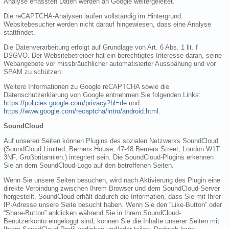
Analyse erfassten Daten werden an Google weitergeleitet.
Die reCAPTCHA-Analysen laufen vollständig im Hintergrund.
Websitebesucher werden nicht darauf hingewiesen, dass eine Analyse
stattfindet.
Die Datenverarbeitung erfolgt auf Grundlage von Art. 6 Abs. 1 lit. f
DSGVO. Der Websitebetreiber hat ein berechtigtes Interesse daran, seine
Webangebote vor missbräuchlicher automatisierter Ausspähung und vor
SPAM zu schützen.
Weitere Informationen zu Google reCAPTCHA sowie die
Datenschutzerklärung von Google entnehmen Sie folgenden Links:
https://policies.google.com/privacy?hl=de
und
https://www.google.com/recaptcha/intro/android.html
.
SoundCloud
Auf unseren Seiten können Plugins des sozialen Netzwerks SoundCloud
(SoundCloud Limited, Berners House, 47-48 Berners Street, London W1T
3NF, Großbritannien.) integriert sein. Die SoundCloud-Plugins erkennen
Sie an dem SoundCloud-Logo auf den betroffenen Seiten.
Wenn Sie unsere Seiten besuchen, wird nach Aktivierung des Plugin eine
direkte Verbindung zwischen Ihrem Browser und dem SoundCloud-Server
hergestellt. SoundCloud erhält dadurch die Information, dass Sie mit Ihrer
IP-Adresse unsere Seite besucht haben. Wenn Sie den “Like-Button” oder
“Share-Button” anklicken während Sie in Ihrem SoundCloud-
Benutzerkonto eingeloggt sind, können Sie die Inhalte unserer Seiten mit