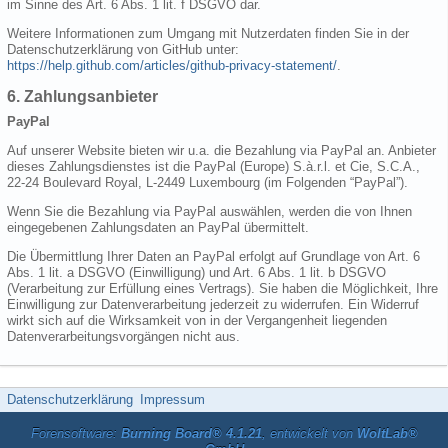
im Sinne des Art. 6 Abs. 1 lit. f DSGVO dar.
Weitere Informationen zum Umgang mit Nutzerdaten finden Sie in der
Datenschutzerklärung von GitHub unter:
https://help.github.com/articles/github-privacy-statement/
.
6. Zahlungsanbieter
PayPal
Auf unserer Website bieten wir u.a. die Bezahlung via PayPal an. Anbieter
dieses Zahlungsdienstes ist die PayPal (Europe) S.à.r.l. et Cie, S.C.A.,
22-24 Boulevard Royal, L-2449 Luxembourg (im Folgenden “PayPal”).
Wenn Sie die Bezahlung via PayPal auswählen, werden die von Ihnen
eingegebenen Zahlungsdaten an PayPal übermittelt.
Die Übermittlung Ihrer Daten an PayPal erfolgt auf Grundlage von Art. 6
Abs. 1 lit. a DSGVO (Einwilligung) und Art. 6 Abs. 1 lit. b DSGVO
(Verarbeitung zur Erfüllung eines Vertrags). Sie haben die Möglichkeit, Ihre
Einwilligung zur Datenverarbeitung jederzeit zu widerrufen. Ein Widerruf
wirkt sich auf die Wirksamkeit von in der Vergangenheit liegenden
Datenverarbeitungsvorgängen nicht aus.
Datenschutzerklärung
Impressum
Forensoftware:
Burning Board® 4.1.21
, entwickelt von
WoltLab®