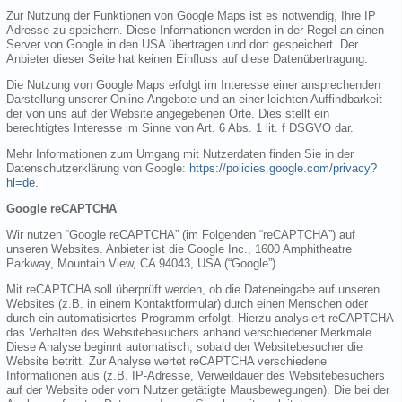
Zur Nutzung der Funktionen von Google Maps ist es notwendig, Ihre IP
Adresse zu speichern. Diese Informationen werden in der Regel an einen
Server von Google in den USA übertragen und dort gespeichert. Der
Anbieter dieser Seite hat keinen Einfluss auf diese Datenübertragung.
Die Nutzung von Google Maps erfolgt im Interesse einer ansprechenden
Darstellung unserer Online-Angebote und an einer leichten Auffindbarkeit
der von uns auf der Website angegebenen Orte. Dies stellt ein
berechtigtes Interesse im Sinne von Art. 6 Abs. 1 lit. f DSGVO dar.
Mehr Informationen zum Umgang mit Nutzerdaten finden Sie in der
Datenschutzerklärung von Google:
https://policies.google.com/privacy?
hl=de
.
Google reCAPTCHA
Wir nutzen “Google reCAPTCHA” (im Folgenden “reCAPTCHA”) auf
unseren Websites. Anbieter ist die Google Inc., 1600 Amphitheatre
Parkway, Mountain View, CA 94043, USA (“Google”).
Mit reCAPTCHA soll überprüft werden, ob die Dateneingabe auf unseren
Websites (z.B. in einem Kontaktformular) durch einen Menschen oder
durch ein automatisiertes Programm erfolgt. Hierzu analysiert reCAPTCHA
das Verhalten des Websitebesuchers anhand verschiedener Merkmale.
Diese Analyse beginnt automatisch, sobald der Websitebesucher die
Website betritt. Zur Analyse wertet reCAPTCHA verschiedene
Informationen aus (z.B. IP-Adresse, Verweildauer des Websitebesuchers
auf der Website oder vom Nutzer getätigte Mausbewegungen). Die bei der