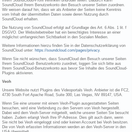
Ihrem SoundCloud-Profil verlinken und/oder teilen. Dadurch kann
SoundCloud Ihrem Benutzerkonto den Besuch unserer Seiten zuordnen.
Wir weisen darauf hin, dass wir als Anbieter der Seiten keine Kenntnis
vom Inhalt der übermittelten Daten sowie deren Nutzung durch
SoundCloud erhalten.
Die Nutzung von SoundCloud erfolgt auf Grundlage des Art. 6 Abs. 1 lit. f
DSGVO. Der Websitebetreiber hat ein berechtigtes Interesse an einer
möglichst umfangreichen Sichtbarkeit in den Sozialen Medien.
Weitere Informationen hierzu finden Sie in der Datenschutzerklärung von
SoundCloud unter:
https://soundcloud.com/pages/privacy
.
Wenn Sie nicht wünschen, dass SoundCloud den Besuch unserer Seiten
Ihrem SoundCloud- Benutzerkonto zuordnet, loggen Sie sich bitte aus
Ihrem SoundCloud-Benutzerkonto aus bevor Sie Inhalte des SoundCloud-
Plugins aktivieren.
Veoh
Unsere Website nutzt Plugins des Videoportals Veoh. Anbieter ist die FC2,
4730 South Fort Apache Road, Suite 300, Las Vegas, NV 89147, USA.
Wenn Sie eine unserer mit einem Veoh-Plugin ausgestatteten Seiten
besuchen, wird eine Verbindung zu den Servern von Veoh hergestellt.
Dabei wird dem Veoh-Server mitgeteilt, welche unserer Seiten Sie besucht
haben. Zudem erlangt Veoh Ihre IP-Adresse. Dies gilt auch dann, wenn
Sie nicht bei Veoh eingeloggt sind oder keinen Account bei Veoh besitzen.
Die von Veoh erfassten Informationen werden an den Veoh-Server in den
USA übermittelt.