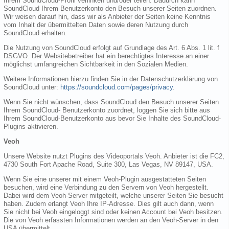
Ihrem SoundCloud-Profil verlinken und/oder teilen. Dadurch kann
SoundCloud Ihrem Benutzerkonto den Besuch unserer Seiten zuordnen.
Wir weisen darauf hin, dass wir als Anbieter der Seiten keine Kenntnis
vom Inhalt der übermittelten Daten sowie deren Nutzung durch
SoundCloud erhalten.
Die Nutzung von SoundCloud erfolgt auf Grundlage des Art. 6 Abs. 1 lit. f
DSGVO. Der Websitebetreiber hat ein berechtigtes Interesse an einer
möglichst umfangreichen Sichtbarkeit in den Sozialen Medien.
Weitere Informationen hierzu finden Sie in der Datenschutzerklärung von
SoundCloud unter:
https://soundcloud.com/pages/privacy
.
Wenn Sie nicht wünschen, dass SoundCloud den Besuch unserer Seiten
Ihrem SoundCloud- Benutzerkonto zuordnet, loggen Sie sich bitte aus
Ihrem SoundCloud-Benutzerkonto aus bevor Sie Inhalte des SoundCloud-
Plugins aktivieren.
Veoh
Unsere Website nutzt Plugins des Videoportals Veoh. Anbieter ist die FC2,
4730 South Fort Apache Road, Suite 300, Las Vegas, NV 89147, USA.
Wenn Sie eine unserer mit einem Veoh-Plugin ausgestatteten Seiten
besuchen, wird eine Verbindung zu den Servern von Veoh hergestellt.
Dabei wird dem Veoh-Server mitgeteilt, welche unserer Seiten Sie besucht
haben. Zudem erlangt Veoh Ihre IP-Adresse. Dies gilt auch dann, wenn
Sie nicht bei Veoh eingeloggt sind oder keinen Account bei Veoh besitzen.
Die von Veoh erfassten Informationen werden an den Veoh-Server in den
USA übermittelt.