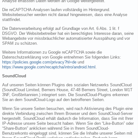
Analyse erfassten Daten werden an Google weitergeleitet.
Die reCAPTCHA-Analysen laufen vollständig im Hintergrund.
Websitebesucher werden nicht darauf hingewiesen, dass eine Analyse
stattfindet.
Die Datenverarbeitung erfolgt auf Grundlage von Art. 6 Abs. 1 lit. f
DSGVO. Der Websitebetreiber hat ein berechtigtes Interesse daran, seine
Webangebote vor missbräuchlicher automatisierter Ausspähung und vor
SPAM zu schützen.
Weitere Informationen zu Google reCAPTCHA sowie die
Datenschutzerklärung von Google entnehmen Sie folgenden Links:
https://policies.google.com/privacy?hl=de
und
https://www.google.com/recaptcha/intro/android.html
.
SoundCloud
Auf unseren Seiten können Plugins des sozialen Netzwerks SoundCloud
(SoundCloud Limited, Berners House, 47-48 Berners Street, London W1T
3NF, Großbritannien.) integriert sein. Die SoundCloud-Plugins erkennen
Sie an dem SoundCloud-Logo auf den betroffenen Seiten.
Wenn Sie unsere Seiten besuchen, wird nach Aktivierung des Plugin eine
direkte Verbindung zwischen Ihrem Browser und dem SoundCloud-Server
hergestellt. SoundCloud erhält dadurch die Information, dass Sie mit Ihrer
IP-Adresse unsere Seite besucht haben. Wenn Sie den “Like-Button” oder
“Share-Button” anklicken während Sie in Ihrem SoundCloud-
Benutzerkonto eingeloggt sind, können Sie die Inhalte unserer Seiten mit