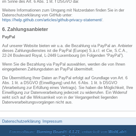
im Sinne des Art. 6 Abs. 1 lit. f DSGVO dar.
Weitere Informationen zum Umgang mit Nutzerdaten finden Sie in der
Datenschutzerklärung von GitHub unter:
https://help.github.com/articles/github-privacy-statement/
.
6. Zahlungsanbieter
PayPal
Auf unserer Website bieten wir u.a. die Bezahlung via PayPal an. Anbieter
dieses Zahlungsdienstes ist die PayPal (Europe) S.à.r.l. et Cie, S.C.A.,
22-24 Boulevard Royal, L-2449 Luxembourg (im Folgenden “PayPal”).
Wenn Sie die Bezahlung via PayPal auswählen, werden die von Ihnen
eingegebenen Zahlungsdaten an PayPal übermittelt.
Die Übermittlung Ihrer Daten an PayPal erfolgt auf Grundlage von Art. 6
Abs. 1 lit. a DSGVO (Einwilligung) und Art. 6 Abs. 1 lit. b DSGVO
(Verarbeitung zur Erfüllung eines Vertrags). Sie haben die Möglichkeit, Ihre
Einwilligung zur Datenverarbeitung jederzeit zu widerrufen. Ein Widerruf
wirkt sich auf die Wirksamkeit von in der Vergangenheit liegenden
Datenverarbeitungsvorgängen nicht aus.
Datenschutzerklärung
Impressum
Forensoftware:
Burning Board® 4.1.21
, entwickelt von
WoltLab®