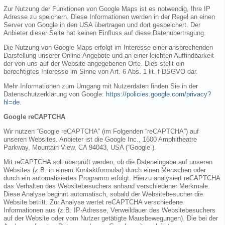
Zur Nutzung der Funktionen von Google Maps ist es notwendig, Ihre IP
Adresse zu speichern. Diese Informationen werden in der Regel an einen
Server von Google in den USA übertragen und dort gespeichert. Der
Anbieter dieser Seite hat keinen Einfluss auf diese Datenübertragung.
Die Nutzung von Google Maps erfolgt im Interesse einer ansprechenden
Darstellung unserer Online-Angebote und an einer leichten Auffindbarkeit
der von uns auf der Website angegebenen Orte. Dies stellt ein
berechtigtes Interesse im Sinne von Art. 6 Abs. 1 lit. f DSGVO dar.
Mehr Informationen zum Umgang mit Nutzerdaten finden Sie in der
Datenschutzerklärung von Google:
https://policies.google.com/privacy?
hl=de
.
Google reCAPTCHA
Wir nutzen “Google reCAPTCHA” (im Folgenden “reCAPTCHA”) auf
unseren Websites. Anbieter ist die Google Inc., 1600 Amphitheatre
Parkway, Mountain View, CA 94043, USA (“Google”).
Mit reCAPTCHA soll überprüft werden, ob die Dateneingabe auf unseren
Websites (z.B. in einem Kontaktformular) durch einen Menschen oder
durch ein automatisiertes Programm erfolgt. Hierzu analysiert reCAPTCHA
das Verhalten des Websitebesuchers anhand verschiedener Merkmale.
Diese Analyse beginnt automatisch, sobald der Websitebesucher die
Website betritt. Zur Analyse wertet reCAPTCHA verschiedene
Informationen aus (z.B. IP-Adresse, Verweildauer des Websitebesuchers
auf der Website oder vom Nutzer getätigte Mausbewegungen). Die bei der