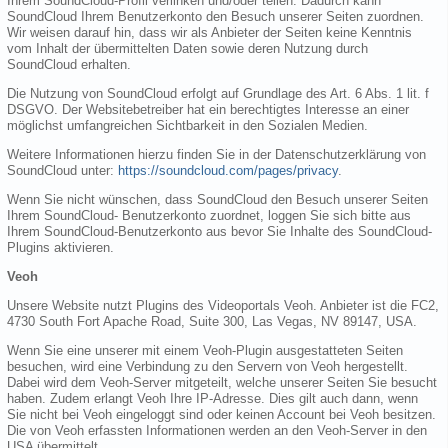
Ihrem SoundCloud-Profil verlinken und/oder teilen. Dadurch kann
SoundCloud Ihrem Benutzerkonto den Besuch unserer Seiten zuordnen.
Wir weisen darauf hin, dass wir als Anbieter der Seiten keine Kenntnis
vom Inhalt der übermittelten Daten sowie deren Nutzung durch
SoundCloud erhalten.
Die Nutzung von SoundCloud erfolgt auf Grundlage des Art. 6 Abs. 1 lit. f
DSGVO. Der Websitebetreiber hat ein berechtigtes Interesse an einer
möglichst umfangreichen Sichtbarkeit in den Sozialen Medien.
Weitere Informationen hierzu finden Sie in der Datenschutzerklärung von
SoundCloud unter:
https://soundcloud.com/pages/privacy
.
Wenn Sie nicht wünschen, dass SoundCloud den Besuch unserer Seiten
Ihrem SoundCloud- Benutzerkonto zuordnet, loggen Sie sich bitte aus
Ihrem SoundCloud-Benutzerkonto aus bevor Sie Inhalte des SoundCloud-
Plugins aktivieren.
Veoh
Unsere Website nutzt Plugins des Videoportals Veoh. Anbieter ist die FC2,
4730 South Fort Apache Road, Suite 300, Las Vegas, NV 89147, USA.
Wenn Sie eine unserer mit einem Veoh-Plugin ausgestatteten Seiten
besuchen, wird eine Verbindung zu den Servern von Veoh hergestellt.
Dabei wird dem Veoh-Server mitgeteilt, welche unserer Seiten Sie besucht
haben. Zudem erlangt Veoh Ihre IP-Adresse. Dies gilt auch dann, wenn
Sie nicht bei Veoh eingeloggt sind oder keinen Account bei Veoh besitzen.
Die von Veoh erfassten Informationen werden an den Veoh-Server in den
USA übermittelt.