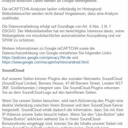
Analyse erfassten Daten werden an Google weitergeleitet.
Die reCAPTCHA-Analysen laufen vollständig im Hintergrund.
Websitebesucher werden nicht darauf hingewiesen, dass eine Analyse
stattfindet.
Die Datenverarbeitung erfolgt auf Grundlage von Art. 6 Abs. 1 lit. f
DSGVO. Der Websitebetreiber hat ein berechtigtes Interesse daran, seine
Webangebote vor missbräuchlicher automatisierter Ausspähung und vor
SPAM zu schützen.
Weitere Informationen zu Google reCAPTCHA sowie die
Datenschutzerklärung von Google entnehmen Sie folgenden Links:
https://policies.google.com/privacy?hl=de
und
https://www.google.com/recaptcha/intro/android.html
.
SoundCloud
Auf unseren Seiten können Plugins des sozialen Netzwerks SoundCloud
(SoundCloud Limited, Berners House, 47-48 Berners Street, London W1T
3NF, Großbritannien.) integriert sein. Die SoundCloud-Plugins erkennen
Sie an dem SoundCloud-Logo auf den betroffenen Seiten.
Wenn Sie unsere Seiten besuchen, wird nach Aktivierung des Plugin eine
direkte Verbindung zwischen Ihrem Browser und dem SoundCloud-Server
hergestellt. SoundCloud erhält dadurch die Information, dass Sie mit Ihrer
IP-Adresse unsere Seite besucht haben. Wenn Sie den “Like-Button” oder
“Share-Button” anklicken während Sie in Ihrem SoundCloud-
Benutzerkonto eingeloggt sind, können Sie die Inhalte unserer Seiten mit