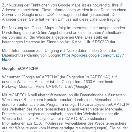
Zur Nutzung der Funktionen von Google Maps ist es notwendig, Ihre IP
Adresse zu speichern. Diese Informationen werden in der Regel an einen
Server von Google in den USA übertragen und dort gespeichert. Der
Anbieter dieser Seite hat keinen Einfluss auf diese Datenübertragung.
Die Nutzung von Google Maps erfolgt im Interesse einer ansprechenden
Darstellung unserer Online-Angebote und an einer leichten Auffindbarkeit
der von uns auf der Website angegebenen Orte. Dies stellt ein
berechtigtes Interesse im Sinne von Art. 6 Abs. 1 lit. f DSGVO dar.
Mehr Informationen zum Umgang mit Nutzerdaten finden Sie in der
Datenschutzerklärung von Google:
https://policies.google.com/privacy?
hl=de
.
Google reCAPTCHA
Wir nutzen “Google reCAPTCHA” (im Folgenden “reCAPTCHA”) auf
unseren Websites. Anbieter ist die Google Inc., 1600 Amphitheatre
Parkway, Mountain View, CA 94043, USA (“Google”).
Mit reCAPTCHA soll überprüft werden, ob die Dateneingabe auf unseren
Websites (z.B. in einem Kontaktformular) durch einen Menschen oder
durch ein automatisiertes Programm erfolgt. Hierzu analysiert reCAPTCHA
das Verhalten des Websitebesuchers anhand verschiedener Merkmale.
Diese Analyse beginnt automatisch, sobald der Websitebesucher die
Website betritt. Zur Analyse wertet reCAPTCHA verschiedene
Informationen aus (z.B. IP-Adresse, Verweildauer des Websitebesuchers
auf der Website oder vom Nutzer getätigte Mausbewegungen). Die bei der