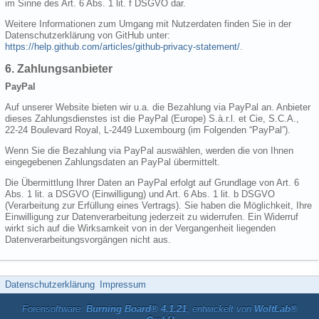
im Sinne des Art. 6 Abs. 1 lit. f DSGVO dar.
Weitere Informationen zum Umgang mit Nutzerdaten finden Sie in der
Datenschutzerklärung von GitHub unter:
https://help.github.com/articles/github-privacy-statement/
.
6. Zahlungsanbieter
PayPal
Auf unserer Website bieten wir u.a. die Bezahlung via PayPal an. Anbieter
dieses Zahlungsdienstes ist die PayPal (Europe) S.à.r.l. et Cie, S.C.A.,
22-24 Boulevard Royal, L-2449 Luxembourg (im Folgenden “PayPal”).
Wenn Sie die Bezahlung via PayPal auswählen, werden die von Ihnen
eingegebenen Zahlungsdaten an PayPal übermittelt.
Die Übermittlung Ihrer Daten an PayPal erfolgt auf Grundlage von Art. 6
Abs. 1 lit. a DSGVO (Einwilligung) und Art. 6 Abs. 1 lit. b DSGVO
(Verarbeitung zur Erfüllung eines Vertrags). Sie haben die Möglichkeit, Ihre
Einwilligung zur Datenverarbeitung jederzeit zu widerrufen. Ein Widerruf
wirkt sich auf die Wirksamkeit von in der Vergangenheit liegenden
Datenverarbeitungsvorgängen nicht aus.
Datenschutzerklärung
Impressum
Forensoftware:
Burning Board® 4.1.21
, entwickelt von
WoltLab®