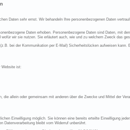
en
ichen Daten sehr ernst. Wir behandeln Ihre personenbezogenen Daten vertraul
nenbezogene Daten erhoben. Personenbezogene Daten sind Daten, mit denen S
d wofür wir sie nutzen. Sie erläutert auch, wie und zu welchem Zweck das ges
 (z.B. bei der Kommunikation per E-Mail) Sicherheitslücken aufweisen kann. E
r Website ist:
erson, die allein oder gemeinsam mit anderen über die Zwecke und Mittel der 
chen Einwilligung möglich. Sie können eine bereits erteilte Einwilligung jeder
en Datenverarbeitung bleibt vom Widerruf unberührt.