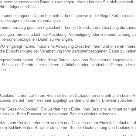
rer personenbezogenen Daten zu verlangen. Hierzu können Sie sich jederzei
t in folgenden Fällen:
personenbezogenen Daten bestreiten, benötigen wir in der Regel Zeit, um dies
sonenbezogenen Daten zu verlangen.
 unrechtmäßig geschah / geschieht, können Sie statt der Löschung die Einsc
nötigen, Sie sie jedoch zur Ausübung, Verteidigung oder Geltendmachung vo
er personenbezogenen Daten zu verlangen.
VO eingelegt haben, muss eine Abwägung zwischen Ihren und unseren Intere
die Einschränkung der Verarbeitung Ihrer personenbezogenen Daten zu verla
geschränkt haben, dürfen diese Daten – von ihrer Speicherung abgesehen – n
hutz der Rechte einer anderen natürlichen oder juristischen Person oder au
den.
 Cookies richten auf Ihrem Rechner keinen Schaden an und enthalten keine Vi
ateien, die auf Ihrem Rechner abgelegt werden und die Ihr Browser speichert.
nte “Session-Cookies”. Sie werden nach Ende Ihres Besuchs automatisch gel
en es uns, Ihren Browser beim nächsten Besuch wiederzuerkennen.
etzen von Cookies informiert werden und Cookies nur im Einzelfall erlauben, 
m Schließen des Browser aktivieren. Bei der Deaktivierung von Cookies kann