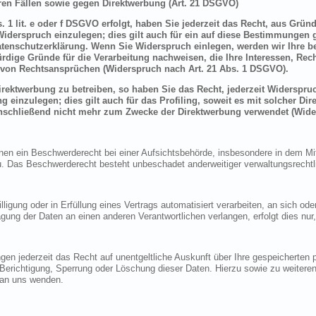
en Fällen sowie gegen Direktwerbung (Art. 21 DSGVO)
 1 lit. e oder f DSGVO erfolgt, haben Sie jederzeit das Recht, aus Grün
derspruch einzulegen; dies gilt auch für ein auf diese Bestimmungen ge
atenschutzerklärung. Wenn Sie Widerspruch einlegen, werden wir Ihre 
rdige Gründe für die Verarbeitung nachweisen, die Ihre Interessen, Rec
von Rechtsansprüchen (Widerspruch nach Art. 21 Abs. 1 DSGVO).
ektwerbung zu betreiben, so haben Sie das Recht, jederzeit Widerspruc
inzulegen; dies gilt auch für das Profiling, soweit es mit solcher Di
schließend nicht mehr zum Zwecke der Direktwerbung verwendet (Wide
n ein Beschwerderecht bei einer Aufsichtsbehörde, insbesondere in dem Mitg
 Das Beschwerderecht besteht unbeschadet anderweitiger verwaltungsrechtlic
lligung oder in Erfüllung eines Vertrags automatisiert verarbeiten, an sich o
gung der Daten an einen anderen Verantwortlichen verlangen, erfolgt dies nur
en jederzeit das Recht auf unentgeltliche Auskunft über Ihre gespeicherte
f Berichtigung, Sperrung oder Löschung dieser Daten. Hierzu sowie zu weit
 an uns wenden.