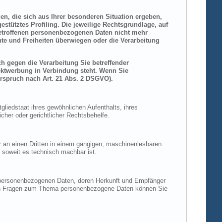
den, die sich aus Ihrer besonderen Situation ergeben,
stütztes Profiling. Die jeweilige Rechtsgrundlage, auf
betroffenen personenbezogenen Daten nicht mehr
hte und Freiheiten überwiegen oder die Verarbeitung
h gegen die Verarbeitung Sie betreffender
rektwerbung in Verbindung steht. Wenn Sie
rspruch nach Art. 21 Abs. 2 DSGVO).
liedstaat ihres gewöhnlichen Aufenthalts, ihres
her oder gerichtlicher Rechtsbehelfe.
der an einen Dritten in einem gängigen, maschinenlesbaren
, soweit es technisch machbar ist.
n personenbezogenen Daten, deren Herkunft und Empfänger
eren Fragen zum Thema personenbezogene Daten können Sie