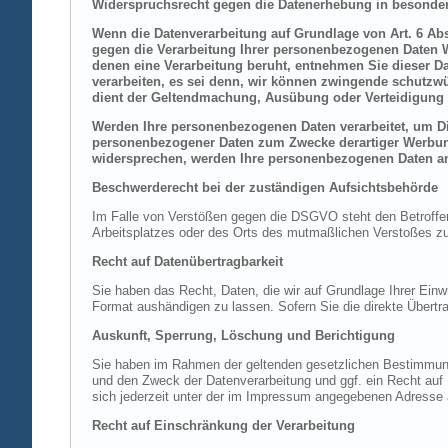
Widerspruchsrecht gegen die Datenerhebung in besonder
Wenn die Datenverarbeitung auf Grundlage von Art. 6 Abs.
gegen die Verarbeitung Ihrer personenbezogenen Daten Wi
denen eine Verarbeitung beruht, entnehmen Sie dieser D
verarbeiten, es sei denn, wir können zwingende schutzwü
dient der Geltendmachung, Ausübung oder Verteidigung 
Werden Ihre personenbezogenen Daten verarbeitet, um Dir
personenbezogener Daten zum Zwecke derartiger Werbung e
widersprechen, werden Ihre personenbezogenen Daten an
Beschwerderecht bei der zuständigen Aufsichtsbehörde
Im Falle von Verstößen gegen die DSGVO steht den Betroffene
Arbeitsplatzes oder des Orts des mutmaßlichen Verstoßes zu.
Recht auf Datenübertragbarkeit
Sie haben das Recht, Daten, die wir auf Grundlage Ihrer Einwi
Format aushändigen zu lassen. Sofern Sie die direkte Übertra
Auskunft, Sperrung, Löschung und Berichtigung
Sie haben im Rahmen der geltenden gesetzlichen Bestimmung
und den Zweck der Datenverarbeitung und ggf. ein Recht au
sich jederzeit unter der im Impressum angegebenen Adresse
Recht auf Einschränkung der Verarbeitung