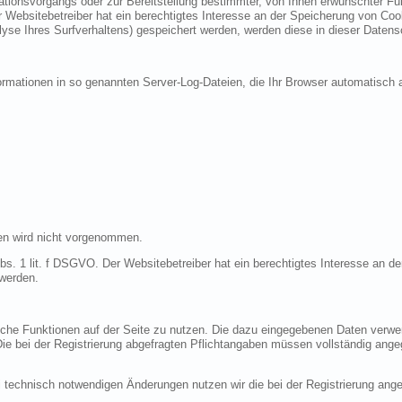
ionsvorgangs oder zur Bereitstellung bestimmter, von Ihnen erwünschter Funk
 Websitebetreiber hat ein berechtigtes Interesse an der Speicherung von Cooki
lyse Ihres Surfverhaltens) gespeichert werden, werden diese in dieser Datens
ormationen in so genannten Server-Log-Dateien, die Ihr Browser automatisch a
en wird nicht vorgenommen.
bs. 1 lit. f DSGVO. Der Websitebetreiber hat ein berechtigtes Interesse an de
 werden.
liche Funktionen auf der Seite zu nutzen. Die dazu eingegebenen Daten verw
 Die bei der Registrierung abgefragten Pflichtangaben müssen vollständig ang
 technisch notwendigen Änderungen nutzen wir die bei der Registrierung an