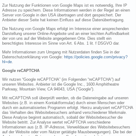
Zur Nutzung der Funktionen von Google Maps ist es notwendig, Ihre IP
Adresse zu speichern. Diese Informationen werden in der Regel an einen
Server von Google in den USA übertragen und dort gespeichert. Der
Anbieter dieser Seite hat keinen Einfluss auf diese Datenübertragung.
Die Nutzung von Google Maps erfolgt im Interesse einer ansprechenden
Darstellung unserer Online-Angebote und an einer leichten Auffindbarkeit
der von uns auf der Website angegebenen Orte. Dies stellt ein
berechtigtes Interesse im Sinne von Art. 6 Abs. 1 lit. f DSGVO dar.
Mehr Informationen zum Umgang mit Nutzerdaten finden Sie in der
Datenschutzerklärung von Google:
https://policies.google.com/privacy?
hl=de
.
Google reCAPTCHA
Wir nutzen “Google reCAPTCHA” (im Folgenden “reCAPTCHA”) auf
unseren Websites. Anbieter ist die Google Inc., 1600 Amphitheatre
Parkway, Mountain View, CA 94043, USA (“Google”).
Mit reCAPTCHA soll überprüft werden, ob die Dateneingabe auf unseren
Websites (z.B. in einem Kontaktformular) durch einen Menschen oder
durch ein automatisiertes Programm erfolgt. Hierzu analysiert reCAPTCHA
das Verhalten des Websitebesuchers anhand verschiedener Merkmale.
Diese Analyse beginnt automatisch, sobald der Websitebesucher die
Website betritt. Zur Analyse wertet reCAPTCHA verschiedene
Informationen aus (z.B. IP-Adresse, Verweildauer des Websitebesuchers
auf der Website oder vom Nutzer getätigte Mausbewegungen). Die bei der