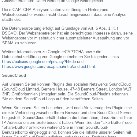
Analyse erfassten Daten werden an Google weitergeleitet.
Die reCAPTCHA-Analysen laufen vollständig im Hintergrund.
Websitebesucher werden nicht darauf hingewiesen, dass eine Analyse
stattfindet.
Die Datenverarbeitung erfolgt auf Grundlage von Art. 6 Abs. 1 lit. f
DSGVO. Der Websitebetreiber hat ein berechtigtes Interesse daran, seine
Webangebote vor missbräuchlicher automatisierter Ausspähung und vor
SPAM zu schützen.
Weitere Informationen zu Google reCAPTCHA sowie die
Datenschutzerklärung von Google entnehmen Sie folgenden Links:
https://policies.google.com/privacy?hl=de
und
https://www.google.com/recaptcha/intro/android.html
.
SoundCloud
Auf unseren Seiten können Plugins des sozialen Netzwerks SoundCloud
(SoundCloud Limited, Berners House, 47-48 Berners Street, London W1T
3NF, Großbritannien.) integriert sein. Die SoundCloud-Plugins erkennen
Sie an dem SoundCloud-Logo auf den betroffenen Seiten.
Wenn Sie unsere Seiten besuchen, wird nach Aktivierung des Plugin eine
direkte Verbindung zwischen Ihrem Browser und dem SoundCloud-Server
hergestellt. SoundCloud erhält dadurch die Information, dass Sie mit Ihrer
IP-Adresse unsere Seite besucht haben. Wenn Sie den “Like-Button” oder
“Share-Button” anklicken während Sie in Ihrem SoundCloud-
Benutzerkonto eingeloggt sind, können Sie die Inhalte unserer Seiten mit