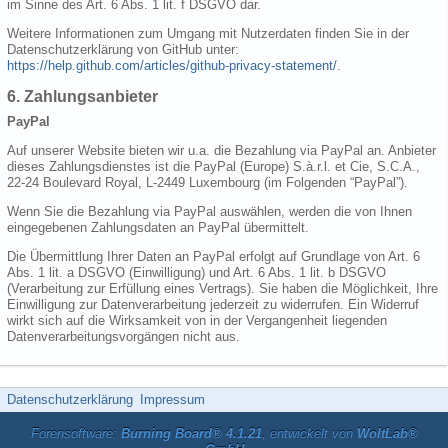
im Sinne des Art. 6 Abs. 1 lit. f DSGVO dar.
Weitere Informationen zum Umgang mit Nutzerdaten finden Sie in der
Datenschutzerklärung von GitHub unter:
https://help.github.com/articles/github-privacy-statement/
.
6. Zahlungsanbieter
PayPal
Auf unserer Website bieten wir u.a. die Bezahlung via PayPal an. Anbieter
dieses Zahlungsdienstes ist die PayPal (Europe) S.à.r.l. et Cie, S.C.A.,
22-24 Boulevard Royal, L-2449 Luxembourg (im Folgenden “PayPal”).
Wenn Sie die Bezahlung via PayPal auswählen, werden die von Ihnen
eingegebenen Zahlungsdaten an PayPal übermittelt.
Die Übermittlung Ihrer Daten an PayPal erfolgt auf Grundlage von Art. 6
Abs. 1 lit. a DSGVO (Einwilligung) und Art. 6 Abs. 1 lit. b DSGVO
(Verarbeitung zur Erfüllung eines Vertrags). Sie haben die Möglichkeit, Ihre
Einwilligung zur Datenverarbeitung jederzeit zu widerrufen. Ein Widerruf
wirkt sich auf die Wirksamkeit von in der Vergangenheit liegenden
Datenverarbeitungsvorgängen nicht aus.
Datenschutzerklärung
Impressum
Forensoftware:
Burning Board® 4.1.21
, entwickelt von
WoltLab®