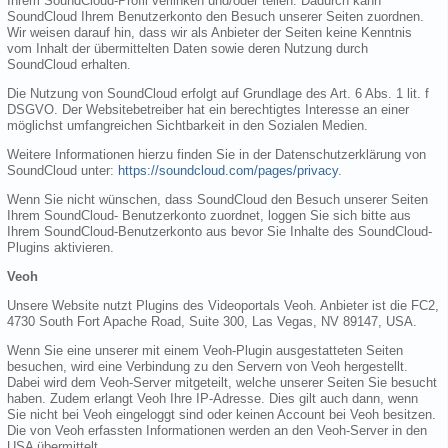
Ihrem SoundCloud-Profil verlinken und/oder teilen. Dadurch kann
SoundCloud Ihrem Benutzerkonto den Besuch unserer Seiten zuordnen.
Wir weisen darauf hin, dass wir als Anbieter der Seiten keine Kenntnis
vom Inhalt der übermittelten Daten sowie deren Nutzung durch
SoundCloud erhalten.
Die Nutzung von SoundCloud erfolgt auf Grundlage des Art. 6 Abs. 1 lit. f
DSGVO. Der Websitebetreiber hat ein berechtigtes Interesse an einer
möglichst umfangreichen Sichtbarkeit in den Sozialen Medien.
Weitere Informationen hierzu finden Sie in der Datenschutzerklärung von
SoundCloud unter:
https://soundcloud.com/pages/privacy
.
Wenn Sie nicht wünschen, dass SoundCloud den Besuch unserer Seiten
Ihrem SoundCloud- Benutzerkonto zuordnet, loggen Sie sich bitte aus
Ihrem SoundCloud-Benutzerkonto aus bevor Sie Inhalte des SoundCloud-
Plugins aktivieren.
Veoh
Unsere Website nutzt Plugins des Videoportals Veoh. Anbieter ist die FC2,
4730 South Fort Apache Road, Suite 300, Las Vegas, NV 89147, USA.
Wenn Sie eine unserer mit einem Veoh-Plugin ausgestatteten Seiten
besuchen, wird eine Verbindung zu den Servern von Veoh hergestellt.
Dabei wird dem Veoh-Server mitgeteilt, welche unserer Seiten Sie besucht
haben. Zudem erlangt Veoh Ihre IP-Adresse. Dies gilt auch dann, wenn
Sie nicht bei Veoh eingeloggt sind oder keinen Account bei Veoh besitzen.
Die von Veoh erfassten Informationen werden an den Veoh-Server in den
USA übermittelt.