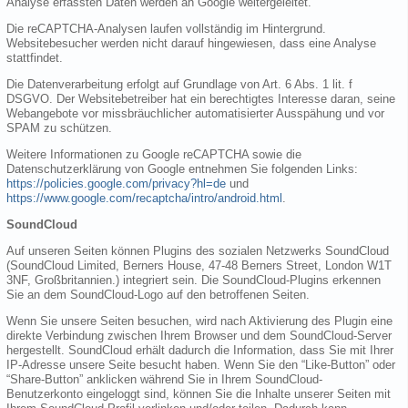
Analyse erfassten Daten werden an Google weitergeleitet.
Die reCAPTCHA-Analysen laufen vollständig im Hintergrund.
Websitebesucher werden nicht darauf hingewiesen, dass eine Analyse
stattfindet.
Die Datenverarbeitung erfolgt auf Grundlage von Art. 6 Abs. 1 lit. f
DSGVO. Der Websitebetreiber hat ein berechtigtes Interesse daran, seine
Webangebote vor missbräuchlicher automatisierter Ausspähung und vor
SPAM zu schützen.
Weitere Informationen zu Google reCAPTCHA sowie die
Datenschutzerklärung von Google entnehmen Sie folgenden Links:
https://policies.google.com/privacy?hl=de
und
https://www.google.com/recaptcha/intro/android.html
.
SoundCloud
Auf unseren Seiten können Plugins des sozialen Netzwerks SoundCloud
(SoundCloud Limited, Berners House, 47-48 Berners Street, London W1T
3NF, Großbritannien.) integriert sein. Die SoundCloud-Plugins erkennen
Sie an dem SoundCloud-Logo auf den betroffenen Seiten.
Wenn Sie unsere Seiten besuchen, wird nach Aktivierung des Plugin eine
direkte Verbindung zwischen Ihrem Browser und dem SoundCloud-Server
hergestellt. SoundCloud erhält dadurch die Information, dass Sie mit Ihrer
IP-Adresse unsere Seite besucht haben. Wenn Sie den “Like-Button” oder
“Share-Button” anklicken während Sie in Ihrem SoundCloud-
Benutzerkonto eingeloggt sind, können Sie die Inhalte unserer Seiten mit