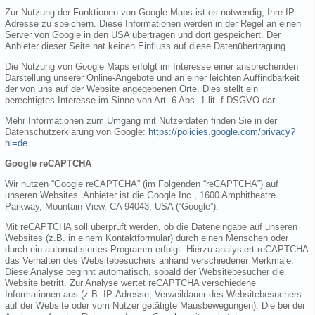
Zur Nutzung der Funktionen von Google Maps ist es notwendig, Ihre IP
Adresse zu speichern. Diese Informationen werden in der Regel an einen
Server von Google in den USA übertragen und dort gespeichert. Der
Anbieter dieser Seite hat keinen Einfluss auf diese Datenübertragung.
Die Nutzung von Google Maps erfolgt im Interesse einer ansprechenden
Darstellung unserer Online-Angebote und an einer leichten Auffindbarkeit
der von uns auf der Website angegebenen Orte. Dies stellt ein
berechtigtes Interesse im Sinne von Art. 6 Abs. 1 lit. f DSGVO dar.
Mehr Informationen zum Umgang mit Nutzerdaten finden Sie in der
Datenschutzerklärung von Google:
https://policies.google.com/privacy?
hl=de
.
Google reCAPTCHA
Wir nutzen “Google reCAPTCHA” (im Folgenden “reCAPTCHA”) auf
unseren Websites. Anbieter ist die Google Inc., 1600 Amphitheatre
Parkway, Mountain View, CA 94043, USA (“Google”).
Mit reCAPTCHA soll überprüft werden, ob die Dateneingabe auf unseren
Websites (z.B. in einem Kontaktformular) durch einen Menschen oder
durch ein automatisiertes Programm erfolgt. Hierzu analysiert reCAPTCHA
das Verhalten des Websitebesuchers anhand verschiedener Merkmale.
Diese Analyse beginnt automatisch, sobald der Websitebesucher die
Website betritt. Zur Analyse wertet reCAPTCHA verschiedene
Informationen aus (z.B. IP-Adresse, Verweildauer des Websitebesuchers
auf der Website oder vom Nutzer getätigte Mausbewegungen). Die bei der