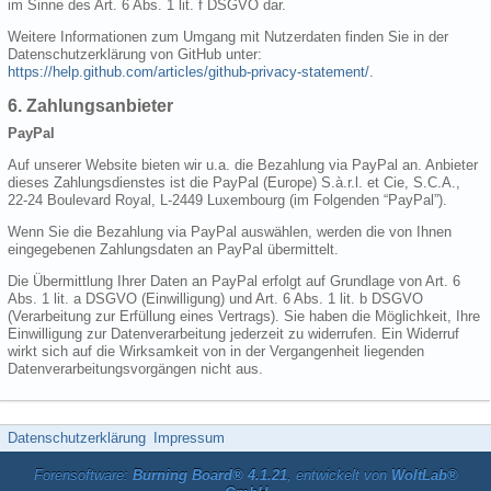
im Sinne des Art. 6 Abs. 1 lit. f DSGVO dar.
Weitere Informationen zum Umgang mit Nutzerdaten finden Sie in der
Datenschutzerklärung von GitHub unter:
https://help.github.com/articles/github-privacy-statement/
.
6. Zahlungsanbieter
PayPal
Auf unserer Website bieten wir u.a. die Bezahlung via PayPal an. Anbieter
dieses Zahlungsdienstes ist die PayPal (Europe) S.à.r.l. et Cie, S.C.A.,
22-24 Boulevard Royal, L-2449 Luxembourg (im Folgenden “PayPal”).
Wenn Sie die Bezahlung via PayPal auswählen, werden die von Ihnen
eingegebenen Zahlungsdaten an PayPal übermittelt.
Die Übermittlung Ihrer Daten an PayPal erfolgt auf Grundlage von Art. 6
Abs. 1 lit. a DSGVO (Einwilligung) und Art. 6 Abs. 1 lit. b DSGVO
(Verarbeitung zur Erfüllung eines Vertrags). Sie haben die Möglichkeit, Ihre
Einwilligung zur Datenverarbeitung jederzeit zu widerrufen. Ein Widerruf
wirkt sich auf die Wirksamkeit von in der Vergangenheit liegenden
Datenverarbeitungsvorgängen nicht aus.
Datenschutzerklärung
Impressum
Forensoftware:
Burning Board® 4.1.21
, entwickelt von
WoltLab®