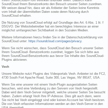
Ihrem SoundCloud-Profil verlinken und/oder teilen. Dadurch kann
SoundCloud Ihrem Benutzerkonto den Besuch unserer Seiten zuordnen.
Wir weisen darauf hin, dass wir als Anbieter der Seiten keine Kenntnis
vom Inhalt der übermittelten Daten sowie deren Nutzung durch
SoundCloud erhalten.
Die Nutzung von SoundCloud erfolgt auf Grundlage des Art. 6 Abs. 1 lit. f
DSGVO. Der Websitebetreiber hat ein berechtigtes Interesse an einer
möglichst umfangreichen Sichtbarkeit in den Sozialen Medien.
Weitere Informationen hierzu finden Sie in der Datenschutzerklärung von
SoundCloud unter:
https://soundcloud.com/pages/privacy
.
Wenn Sie nicht wünschen, dass SoundCloud den Besuch unserer Seiten
Ihrem SoundCloud- Benutzerkonto zuordnet, loggen Sie sich bitte aus
Ihrem SoundCloud-Benutzerkonto aus bevor Sie Inhalte des SoundCloud-
Plugins aktivieren.
Veoh
Unsere Website nutzt Plugins des Videoportals Veoh. Anbieter ist die FC2,
4730 South Fort Apache Road, Suite 300, Las Vegas, NV 89147, USA.
Wenn Sie eine unserer mit einem Veoh-Plugin ausgestatteten Seiten
besuchen, wird eine Verbindung zu den Servern von Veoh hergestellt.
Dabei wird dem Veoh-Server mitgeteilt, welche unserer Seiten Sie besucht
haben. Zudem erlangt Veoh Ihre IP-Adresse. Dies gilt auch dann, wenn
Sie nicht bei Veoh eingeloggt sind oder keinen Account bei Veoh besitzen.
Die von Veoh erfassten Informationen werden an den Veoh-Server in den
USA übermittelt.