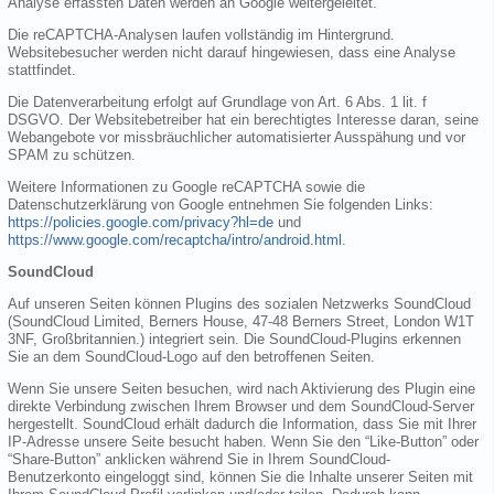
Analyse erfassten Daten werden an Google weitergeleitet.
Die reCAPTCHA-Analysen laufen vollständig im Hintergrund.
Websitebesucher werden nicht darauf hingewiesen, dass eine Analyse
stattfindet.
Die Datenverarbeitung erfolgt auf Grundlage von Art. 6 Abs. 1 lit. f
DSGVO. Der Websitebetreiber hat ein berechtigtes Interesse daran, seine
Webangebote vor missbräuchlicher automatisierter Ausspähung und vor
SPAM zu schützen.
Weitere Informationen zu Google reCAPTCHA sowie die
Datenschutzerklärung von Google entnehmen Sie folgenden Links:
https://policies.google.com/privacy?hl=de
und
https://www.google.com/recaptcha/intro/android.html
.
SoundCloud
Auf unseren Seiten können Plugins des sozialen Netzwerks SoundCloud
(SoundCloud Limited, Berners House, 47-48 Berners Street, London W1T
3NF, Großbritannien.) integriert sein. Die SoundCloud-Plugins erkennen
Sie an dem SoundCloud-Logo auf den betroffenen Seiten.
Wenn Sie unsere Seiten besuchen, wird nach Aktivierung des Plugin eine
direkte Verbindung zwischen Ihrem Browser und dem SoundCloud-Server
hergestellt. SoundCloud erhält dadurch die Information, dass Sie mit Ihrer
IP-Adresse unsere Seite besucht haben. Wenn Sie den “Like-Button” oder
“Share-Button” anklicken während Sie in Ihrem SoundCloud-
Benutzerkonto eingeloggt sind, können Sie die Inhalte unserer Seiten mit