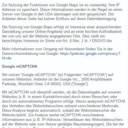
Zur Nutzung der Funktionen von Google Maps ist es notwendig, Ihre IP
Adresse zu speichern. Diese Informationen werden in der Regel an einen
Server von Google in den USA übertragen und dort gespeichert. Der
Anbieter dieser Seite hat keinen Einfluss auf diese Datenübertragung.
Die Nutzung von Google Maps erfolgt im Interesse einer ansprechenden
Darstellung unserer Online-Angebote und an einer leichten Auffindbarkeit
der von uns auf der Website angegebenen Orte. Dies stellt ein
berechtigtes Interesse im Sinne von Art. 6 Abs. 1 lit. f DSGVO dar.
Mehr Informationen zum Umgang mit Nutzerdaten finden Sie in der
Datenschutzerklärung von Google:
https://policies.google.com/privacy?
hl=de
.
Google reCAPTCHA
Wir nutzen “Google reCAPTCHA” (im Folgenden “reCAPTCHA”) auf
unseren Websites. Anbieter ist die Google Inc., 1600 Amphitheatre
Parkway, Mountain View, CA 94043, USA (“Google”).
Mit reCAPTCHA soll überprüft werden, ob die Dateneingabe auf unseren
Websites (z.B. in einem Kontaktformular) durch einen Menschen oder
durch ein automatisiertes Programm erfolgt. Hierzu analysiert reCAPTCHA
das Verhalten des Websitebesuchers anhand verschiedener Merkmale.
Diese Analyse beginnt automatisch, sobald der Websitebesucher die
Website betritt. Zur Analyse wertet reCAPTCHA verschiedene
Informationen aus (z.B. IP-Adresse, Verweildauer des Websitebesuchers
auf der Website oder vom Nutzer getätigte Mausbewegungen). Die bei der