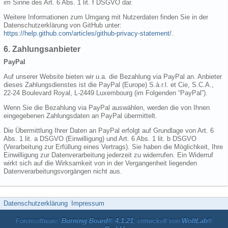
im Sinne des Art. 6 Abs. 1 lit. f DSGVO dar.
Weitere Informationen zum Umgang mit Nutzerdaten finden Sie in der
Datenschutzerklärung von GitHub unter:
https://help.github.com/articles/github-privacy-statement/
.
6. Zahlungsanbieter
PayPal
Auf unserer Website bieten wir u.a. die Bezahlung via PayPal an. Anbieter
dieses Zahlungsdienstes ist die PayPal (Europe) S.à.r.l. et Cie, S.C.A.,
22-24 Boulevard Royal, L-2449 Luxembourg (im Folgenden “PayPal”).
Wenn Sie die Bezahlung via PayPal auswählen, werden die von Ihnen
eingegebenen Zahlungsdaten an PayPal übermittelt.
Die Übermittlung Ihrer Daten an PayPal erfolgt auf Grundlage von Art. 6
Abs. 1 lit. a DSGVO (Einwilligung) und Art. 6 Abs. 1 lit. b DSGVO
(Verarbeitung zur Erfüllung eines Vertrags). Sie haben die Möglichkeit, Ihre
Einwilligung zur Datenverarbeitung jederzeit zu widerrufen. Ein Widerruf
wirkt sich auf die Wirksamkeit von in der Vergangenheit liegenden
Datenverarbeitungsvorgängen nicht aus.
Datenschutzerklärung
Impressum
Forensoftware:
Burning Board® 4.1.21
, entwickelt von
WoltLab®