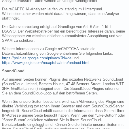
Analyse erfassten Daten werden an Google weitergeleitet.
Die reCAPTCHA-Analysen laufen vollständig im Hintergrund.
Websitebesucher werden nicht darauf hingewiesen, dass eine Analyse
stattfindet.
Die Datenverarbeitung erfolgt auf Grundlage von Art. 6 Abs. 1 lit. f
DSGVO. Der Websitebetreiber hat ein berechtigtes Interesse daran, seine
Webangebote vor missbräuchlicher automatisierter Ausspähung und vor
SPAM zu schützen.
Weitere Informationen zu Google reCAPTCHA sowie die
Datenschutzerklärung von Google entnehmen Sie folgenden Links:
https://policies.google.com/privacy?hl=de
und
https://www.google.com/recaptcha/intro/android.html
.
SoundCloud
Auf unseren Seiten können Plugins des sozialen Netzwerks SoundCloud
(SoundCloud Limited, Berners House, 47-48 Berners Street, London W1T
3NF, Großbritannien.) integriert sein. Die SoundCloud-Plugins erkennen
Sie an dem SoundCloud-Logo auf den betroffenen Seiten.
Wenn Sie unsere Seiten besuchen, wird nach Aktivierung des Plugin eine
direkte Verbindung zwischen Ihrem Browser und dem SoundCloud-Server
hergestellt. SoundCloud erhält dadurch die Information, dass Sie mit Ihrer
IP-Adresse unsere Seite besucht haben. Wenn Sie den “Like-Button” oder
“Share-Button” anklicken während Sie in Ihrem SoundCloud-
Benutzerkonto eingeloggt sind, können Sie die Inhalte unserer Seiten mit