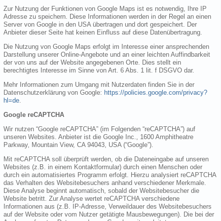
Zur Nutzung der Funktionen von Google Maps ist es notwendig, Ihre IP
Adresse zu speichern. Diese Informationen werden in der Regel an einen
Server von Google in den USA übertragen und dort gespeichert. Der
Anbieter dieser Seite hat keinen Einfluss auf diese Datenübertragung.
Die Nutzung von Google Maps erfolgt im Interesse einer ansprechenden
Darstellung unserer Online-Angebote und an einer leichten Auffindbarkeit
der von uns auf der Website angegebenen Orte. Dies stellt ein
berechtigtes Interesse im Sinne von Art. 6 Abs. 1 lit. f DSGVO dar.
Mehr Informationen zum Umgang mit Nutzerdaten finden Sie in der
Datenschutzerklärung von Google:
https://policies.google.com/privacy?
hl=de
.
Google reCAPTCHA
Wir nutzen “Google reCAPTCHA” (im Folgenden “reCAPTCHA”) auf
unseren Websites. Anbieter ist die Google Inc., 1600 Amphitheatre
Parkway, Mountain View, CA 94043, USA (“Google”).
Mit reCAPTCHA soll überprüft werden, ob die Dateneingabe auf unseren
Websites (z.B. in einem Kontaktformular) durch einen Menschen oder
durch ein automatisiertes Programm erfolgt. Hierzu analysiert reCAPTCHA
das Verhalten des Websitebesuchers anhand verschiedener Merkmale.
Diese Analyse beginnt automatisch, sobald der Websitebesucher die
Website betritt. Zur Analyse wertet reCAPTCHA verschiedene
Informationen aus (z.B. IP-Adresse, Verweildauer des Websitebesuchers
auf der Website oder vom Nutzer getätigte Mausbewegungen). Die bei der