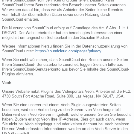
Ihrem SoundCloud-Profil verlinken und/oder teilen. Dadurch kann
SoundCloud Ihrem Benutzerkonto den Besuch unserer Seiten zuordnen.
Wir weisen darauf hin, dass wir als Anbieter der Seiten keine Kenntnis
vom Inhalt der übermittelten Daten sowie deren Nutzung durch
SoundCloud erhalten.
Die Nutzung von SoundCloud erfolgt auf Grundlage des Art. 6 Abs. 1 lit. f
DSGVO. Der Websitebetreiber hat ein berechtigtes Interesse an einer
möglichst umfangreichen Sichtbarkeit in den Sozialen Medien.
Weitere Informationen hierzu finden Sie in der Datenschutzerklärung von
SoundCloud unter:
https://soundcloud.com/pages/privacy
.
Wenn Sie nicht wünschen, dass SoundCloud den Besuch unserer Seiten
Ihrem SoundCloud- Benutzerkonto zuordnet, loggen Sie sich bitte aus
Ihrem SoundCloud-Benutzerkonto aus bevor Sie Inhalte des SoundCloud-
Plugins aktivieren.
Veoh
Unsere Website nutzt Plugins des Videoportals Veoh. Anbieter ist die FC2,
4730 South Fort Apache Road, Suite 300, Las Vegas, NV 89147, USA.
Wenn Sie eine unserer mit einem Veoh-Plugin ausgestatteten Seiten
besuchen, wird eine Verbindung zu den Servern von Veoh hergestellt.
Dabei wird dem Veoh-Server mitgeteilt, welche unserer Seiten Sie besucht
haben. Zudem erlangt Veoh Ihre IP-Adresse. Dies gilt auch dann, wenn
Sie nicht bei Veoh eingeloggt sind oder keinen Account bei Veoh besitzen.
Die von Veoh erfassten Informationen werden an den Veoh-Server in den
USA übermittelt.