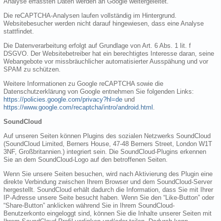
Analyse erfassten Daten werden an Google weitergeleitet.
Die reCAPTCHA-Analysen laufen vollständig im Hintergrund.
Websitebesucher werden nicht darauf hingewiesen, dass eine Analyse
stattfindet.
Die Datenverarbeitung erfolgt auf Grundlage von Art. 6 Abs. 1 lit. f
DSGVO. Der Websitebetreiber hat ein berechtigtes Interesse daran, seine
Webangebote vor missbräuchlicher automatisierter Ausspähung und vor
SPAM zu schützen.
Weitere Informationen zu Google reCAPTCHA sowie die
Datenschutzerklärung von Google entnehmen Sie folgenden Links:
https://policies.google.com/privacy?hl=de
und
https://www.google.com/recaptcha/intro/android.html
.
SoundCloud
Auf unseren Seiten können Plugins des sozialen Netzwerks SoundCloud
(SoundCloud Limited, Berners House, 47-48 Berners Street, London W1T
3NF, Großbritannien.) integriert sein. Die SoundCloud-Plugins erkennen
Sie an dem SoundCloud-Logo auf den betroffenen Seiten.
Wenn Sie unsere Seiten besuchen, wird nach Aktivierung des Plugin eine
direkte Verbindung zwischen Ihrem Browser und dem SoundCloud-Server
hergestellt. SoundCloud erhält dadurch die Information, dass Sie mit Ihrer
IP-Adresse unsere Seite besucht haben. Wenn Sie den “Like-Button” oder
“Share-Button” anklicken während Sie in Ihrem SoundCloud-
Benutzerkonto eingeloggt sind, können Sie die Inhalte unserer Seiten mit