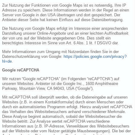
Zur Nutzung der Funktionen von Google Maps ist es notwendig, Ihre IP
Adresse zu speichern. Diese Informationen werden in der Regel an einen
Server von Google in den USA übertragen und dort gespeichert. Der
Anbieter dieser Seite hat keinen Einfluss auf diese Datenübertragung.
Die Nutzung von Google Maps erfolgt im Interesse einer ansprechenden
Darstellung unserer Online-Angebote und an einer leichten Auffindbarkeit
der von uns auf der Website angegebenen Orte. Dies stellt ein
berechtigtes Interesse im Sinne von Art. 6 Abs. 1 lit. f DSGVO dar.
Mehr Informationen zum Umgang mit Nutzerdaten finden Sie in der
Datenschutzerklärung von Google:
https://policies.google.com/privacy?
hl=de
.
Google reCAPTCHA
Wir nutzen “Google reCAPTCHA” (im Folgenden “reCAPTCHA”) auf
unseren Websites. Anbieter ist die Google Inc., 1600 Amphitheatre
Parkway, Mountain View, CA 94043, USA (“Google”).
Mit reCAPTCHA soll überprüft werden, ob die Dateneingabe auf unseren
Websites (z.B. in einem Kontaktformular) durch einen Menschen oder
durch ein automatisiertes Programm erfolgt. Hierzu analysiert reCAPTCHA
das Verhalten des Websitebesuchers anhand verschiedener Merkmale.
Diese Analyse beginnt automatisch, sobald der Websitebesucher die
Website betritt. Zur Analyse wertet reCAPTCHA verschiedene
Informationen aus (z.B. IP-Adresse, Verweildauer des Websitebesuchers
auf der Website oder vom Nutzer getätigte Mausbewegungen). Die bei der