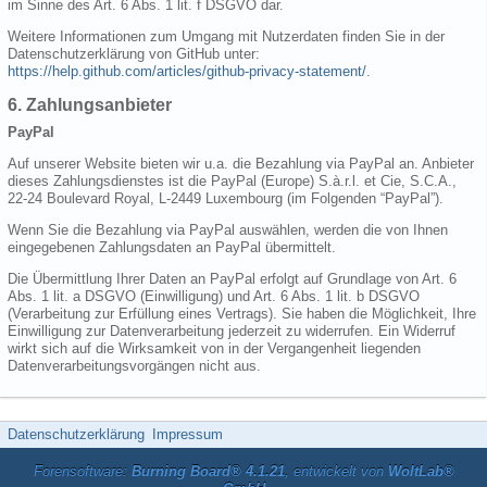
im Sinne des Art. 6 Abs. 1 lit. f DSGVO dar.
Weitere Informationen zum Umgang mit Nutzerdaten finden Sie in der
Datenschutzerklärung von GitHub unter:
https://help.github.com/articles/github-privacy-statement/
.
6. Zahlungsanbieter
PayPal
Auf unserer Website bieten wir u.a. die Bezahlung via PayPal an. Anbieter
dieses Zahlungsdienstes ist die PayPal (Europe) S.à.r.l. et Cie, S.C.A.,
22-24 Boulevard Royal, L-2449 Luxembourg (im Folgenden “PayPal”).
Wenn Sie die Bezahlung via PayPal auswählen, werden die von Ihnen
eingegebenen Zahlungsdaten an PayPal übermittelt.
Die Übermittlung Ihrer Daten an PayPal erfolgt auf Grundlage von Art. 6
Abs. 1 lit. a DSGVO (Einwilligung) und Art. 6 Abs. 1 lit. b DSGVO
(Verarbeitung zur Erfüllung eines Vertrags). Sie haben die Möglichkeit, Ihre
Einwilligung zur Datenverarbeitung jederzeit zu widerrufen. Ein Widerruf
wirkt sich auf die Wirksamkeit von in der Vergangenheit liegenden
Datenverarbeitungsvorgängen nicht aus.
Datenschutzerklärung
Impressum
Forensoftware:
Burning Board® 4.1.21
, entwickelt von
WoltLab®