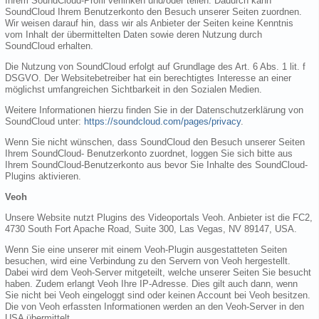
Ihrem SoundCloud-Profil verlinken und/oder teilen. Dadurch kann
SoundCloud Ihrem Benutzerkonto den Besuch unserer Seiten zuordnen.
Wir weisen darauf hin, dass wir als Anbieter der Seiten keine Kenntnis
vom Inhalt der übermittelten Daten sowie deren Nutzung durch
SoundCloud erhalten.
Die Nutzung von SoundCloud erfolgt auf Grundlage des Art. 6 Abs. 1 lit. f
DSGVO. Der Websitebetreiber hat ein berechtigtes Interesse an einer
möglichst umfangreichen Sichtbarkeit in den Sozialen Medien.
Weitere Informationen hierzu finden Sie in der Datenschutzerklärung von
SoundCloud unter:
https://soundcloud.com/pages/privacy
.
Wenn Sie nicht wünschen, dass SoundCloud den Besuch unserer Seiten
Ihrem SoundCloud- Benutzerkonto zuordnet, loggen Sie sich bitte aus
Ihrem SoundCloud-Benutzerkonto aus bevor Sie Inhalte des SoundCloud-
Plugins aktivieren.
Veoh
Unsere Website nutzt Plugins des Videoportals Veoh. Anbieter ist die FC2,
4730 South Fort Apache Road, Suite 300, Las Vegas, NV 89147, USA.
Wenn Sie eine unserer mit einem Veoh-Plugin ausgestatteten Seiten
besuchen, wird eine Verbindung zu den Servern von Veoh hergestellt.
Dabei wird dem Veoh-Server mitgeteilt, welche unserer Seiten Sie besucht
haben. Zudem erlangt Veoh Ihre IP-Adresse. Dies gilt auch dann, wenn
Sie nicht bei Veoh eingeloggt sind oder keinen Account bei Veoh besitzen.
Die von Veoh erfassten Informationen werden an den Veoh-Server in den
USA übermittelt.