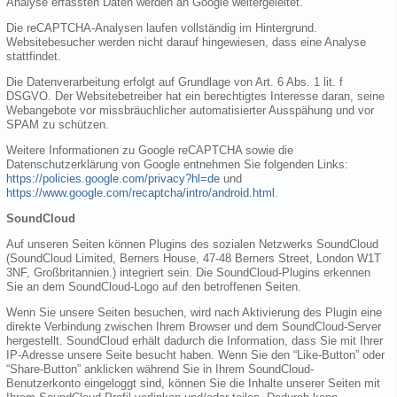
Analyse erfassten Daten werden an Google weitergeleitet.
Die reCAPTCHA-Analysen laufen vollständig im Hintergrund.
Websitebesucher werden nicht darauf hingewiesen, dass eine Analyse
stattfindet.
Die Datenverarbeitung erfolgt auf Grundlage von Art. 6 Abs. 1 lit. f
DSGVO. Der Websitebetreiber hat ein berechtigtes Interesse daran, seine
Webangebote vor missbräuchlicher automatisierter Ausspähung und vor
SPAM zu schützen.
Weitere Informationen zu Google reCAPTCHA sowie die
Datenschutzerklärung von Google entnehmen Sie folgenden Links:
https://policies.google.com/privacy?hl=de
und
https://www.google.com/recaptcha/intro/android.html
.
SoundCloud
Auf unseren Seiten können Plugins des sozialen Netzwerks SoundCloud
(SoundCloud Limited, Berners House, 47-48 Berners Street, London W1T
3NF, Großbritannien.) integriert sein. Die SoundCloud-Plugins erkennen
Sie an dem SoundCloud-Logo auf den betroffenen Seiten.
Wenn Sie unsere Seiten besuchen, wird nach Aktivierung des Plugin eine
direkte Verbindung zwischen Ihrem Browser und dem SoundCloud-Server
hergestellt. SoundCloud erhält dadurch die Information, dass Sie mit Ihrer
IP-Adresse unsere Seite besucht haben. Wenn Sie den “Like-Button” oder
“Share-Button” anklicken während Sie in Ihrem SoundCloud-
Benutzerkonto eingeloggt sind, können Sie die Inhalte unserer Seiten mit