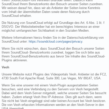
Ihrem SoundCloud-Profil verlinken und/oder teilen. Dadurch kann
SoundCloud Ihrem Benutzerkonto den Besuch unserer Seiten zuordnen.
Wir weisen darauf hin, dass wir als Anbieter der Seiten keine Kenntnis
vom Inhalt der übermittelten Daten sowie deren Nutzung durch
SoundCloud erhalten.
Die Nutzung von SoundCloud erfolgt auf Grundlage des Art. 6 Abs. 1 lit. f
DSGVO. Der Websitebetreiber hat ein berechtigtes Interesse an einer
möglichst umfangreichen Sichtbarkeit in den Sozialen Medien.
Weitere Informationen hierzu finden Sie in der Datenschutzerklärung von
SoundCloud unter:
https://soundcloud.com/pages/privacy
.
Wenn Sie nicht wünschen, dass SoundCloud den Besuch unserer Seiten
Ihrem SoundCloud- Benutzerkonto zuordnet, loggen Sie sich bitte aus
Ihrem SoundCloud-Benutzerkonto aus bevor Sie Inhalte des SoundCloud-
Plugins aktivieren.
Veoh
Unsere Website nutzt Plugins des Videoportals Veoh. Anbieter ist die FC2,
4730 South Fort Apache Road, Suite 300, Las Vegas, NV 89147, USA.
Wenn Sie eine unserer mit einem Veoh-Plugin ausgestatteten Seiten
besuchen, wird eine Verbindung zu den Servern von Veoh hergestellt.
Dabei wird dem Veoh-Server mitgeteilt, welche unserer Seiten Sie besucht
haben. Zudem erlangt Veoh Ihre IP-Adresse. Dies gilt auch dann, wenn
Sie nicht bei Veoh eingeloggt sind oder keinen Account bei Veoh besitzen.
Die von Veoh erfassten Informationen werden an den Veoh-Server in den
USA übermittelt.