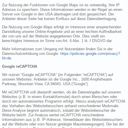
Zur Nutzung der Funktionen von Google Maps ist es notwendig, Ihre IP
Adresse zu speichern. Diese Informationen werden in der Regel an einen
Server von Google in den USA übertragen und dort gespeichert. Der
Anbieter dieser Seite hat keinen Einfluss auf diese Datenübertragung.
Die Nutzung von Google Maps erfolgt im Interesse einer ansprechenden
Darstellung unserer Online-Angebote und an einer leichten Auffindbarkeit
der von uns auf der Website angegebenen Orte. Dies stellt ein
berechtigtes Interesse im Sinne von Art. 6 Abs. 1 lit. f DSGVO dar.
Mehr Informationen zum Umgang mit Nutzerdaten finden Sie in der
Datenschutzerklärung von Google:
https://policies.google.com/privacy?
hl=de
.
Google reCAPTCHA
Wir nutzen “Google reCAPTCHA” (im Folgenden “reCAPTCHA”) auf
unseren Websites. Anbieter ist die Google Inc., 1600 Amphitheatre
Parkway, Mountain View, CA 94043, USA (“Google”).
Mit reCAPTCHA soll überprüft werden, ob die Dateneingabe auf unseren
Websites (z.B. in einem Kontaktformular) durch einen Menschen oder
durch ein automatisiertes Programm erfolgt. Hierzu analysiert reCAPTCHA
das Verhalten des Websitebesuchers anhand verschiedener Merkmale.
Diese Analyse beginnt automatisch, sobald der Websitebesucher die
Website betritt. Zur Analyse wertet reCAPTCHA verschiedene
Informationen aus (z.B. IP-Adresse, Verweildauer des Websitebesuchers
auf der Website oder vom Nutzer getätigte Mausbewegungen). Die bei der