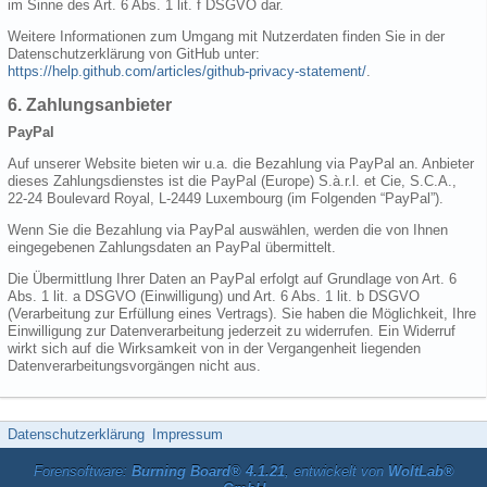
im Sinne des Art. 6 Abs. 1 lit. f DSGVO dar.
Weitere Informationen zum Umgang mit Nutzerdaten finden Sie in der
Datenschutzerklärung von GitHub unter:
https://help.github.com/articles/github-privacy-statement/
.
6. Zahlungsanbieter
PayPal
Auf unserer Website bieten wir u.a. die Bezahlung via PayPal an. Anbieter
dieses Zahlungsdienstes ist die PayPal (Europe) S.à.r.l. et Cie, S.C.A.,
22-24 Boulevard Royal, L-2449 Luxembourg (im Folgenden “PayPal”).
Wenn Sie die Bezahlung via PayPal auswählen, werden die von Ihnen
eingegebenen Zahlungsdaten an PayPal übermittelt.
Die Übermittlung Ihrer Daten an PayPal erfolgt auf Grundlage von Art. 6
Abs. 1 lit. a DSGVO (Einwilligung) und Art. 6 Abs. 1 lit. b DSGVO
(Verarbeitung zur Erfüllung eines Vertrags). Sie haben die Möglichkeit, Ihre
Einwilligung zur Datenverarbeitung jederzeit zu widerrufen. Ein Widerruf
wirkt sich auf die Wirksamkeit von in der Vergangenheit liegenden
Datenverarbeitungsvorgängen nicht aus.
Datenschutzerklärung
Impressum
Forensoftware:
Burning Board® 4.1.21
, entwickelt von
WoltLab®