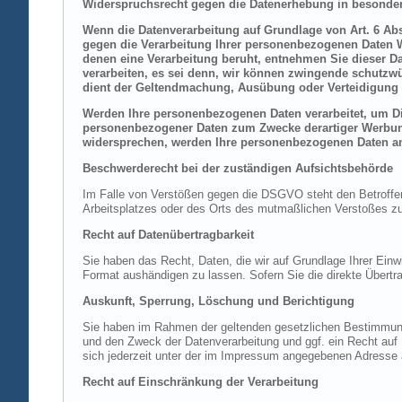
Widerspruchsrecht gegen die Datenerhebung in besonder
Wenn die Datenverarbeitung auf Grundlage von Art. 6 Abs.
gegen die Verarbeitung Ihrer personenbezogenen Daten Wi
denen eine Verarbeitung beruht, entnehmen Sie dieser D
verarbeiten, es sei denn, wir können zwingende schutzwü
dient der Geltendmachung, Ausübung oder Verteidigung 
Werden Ihre personenbezogenen Daten verarbeitet, um Dir
personenbezogener Daten zum Zwecke derartiger Werbung e
widersprechen, werden Ihre personenbezogenen Daten an
Beschwerderecht bei der zuständigen Aufsichtsbehörde
Im Falle von Verstößen gegen die DSGVO steht den Betroffene
Arbeitsplatzes oder des Orts des mutmaßlichen Verstoßes zu.
Recht auf Datenübertragbarkeit
Sie haben das Recht, Daten, die wir auf Grundlage Ihrer Einwi
Format aushändigen zu lassen. Sofern Sie die direkte Übertra
Auskunft, Sperrung, Löschung und Berichtigung
Sie haben im Rahmen der geltenden gesetzlichen Bestimmung
und den Zweck der Datenverarbeitung und ggf. ein Recht au
sich jederzeit unter der im Impressum angegebenen Adresse
Recht auf Einschränkung der Verarbeitung