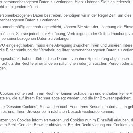
rer personenbezogenen Daten zu verlangen. Hierzu können Sie sich jederzei
t in folgenden Fällen:
personenbezogenen Daten bestreiten, benötigen wir in der Regel Zeit, um dies
sonenbezogenen Daten zu verlangen.
 unrechtmäßig geschah / geschieht, können Sie statt der Löschung die Einsc
nötigen, Sie sie jedoch zur Ausübung, Verteidigung oder Geltendmachung vo
er personenbezogenen Daten zu verlangen.
VO eingelegt haben, muss eine Abwägung zwischen Ihren und unseren Intere
die Einschränkung der Verarbeitung Ihrer personenbezogenen Daten zu verla
geschränkt haben, dürfen diese Daten – von ihrer Speicherung abgesehen – n
hutz der Rechte einer anderen natürlichen oder juristischen Person oder au
den.
 Cookies richten auf Ihrem Rechner keinen Schaden an und enthalten keine Vi
ateien, die auf Ihrem Rechner abgelegt werden und die Ihr Browser speichert.
nte “Session-Cookies”. Sie werden nach Ende Ihres Besuchs automatisch gel
en es uns, Ihren Browser beim nächsten Besuch wiederzuerkennen.
etzen von Cookies informiert werden und Cookies nur im Einzelfall erlauben, 
m Schließen des Browser aktivieren. Bei der Deaktivierung von Cookies kann