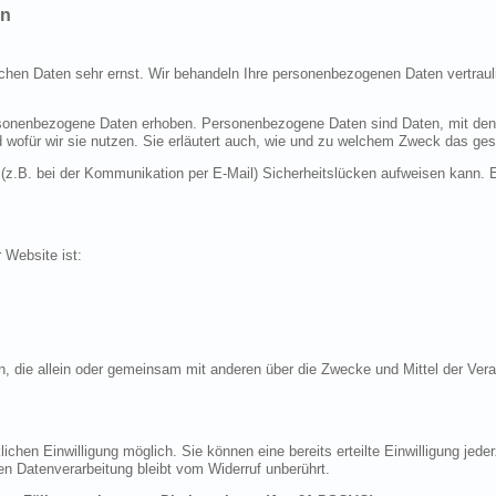
en
ichen Daten sehr ernst. Wir behandeln Ihre personenbezogenen Daten vertraul
nenbezogene Daten erhoben. Personenbezogene Daten sind Daten, mit denen S
d wofür wir sie nutzen. Sie erläutert auch, wie und zu welchem Zweck das ges
 (z.B. bei der Kommunikation per E-Mail) Sicherheitslücken aufweisen kann. E
r Website ist:
erson, die allein oder gemeinsam mit anderen über die Zwecke und Mittel der 
chen Einwilligung möglich. Sie können eine bereits erteilte Einwilligung jeder
en Datenverarbeitung bleibt vom Widerruf unberührt.