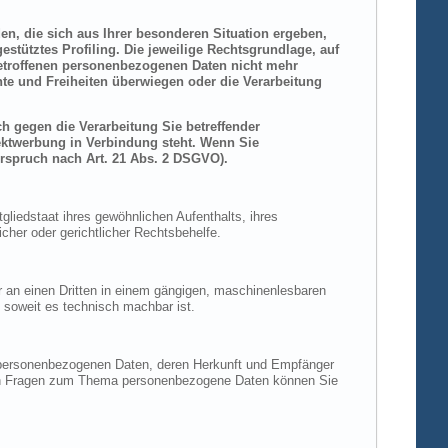
den, die sich aus Ihrer besonderen Situation ergeben,
stütztes Profiling. Die jeweilige Rechtsgrundlage, auf
betroffenen personenbezogenen Daten nicht mehr
hte und Freiheiten überwiegen oder die Verarbeitung
h gegen die Verarbeitung Sie betreffender
rektwerbung in Verbindung steht. Wenn Sie
rspruch nach Art. 21 Abs. 2 DSGVO).
liedstaat ihres gewöhnlichen Aufenthalts, ihres
her oder gerichtlicher Rechtsbehelfe.
der an einen Dritten in einem gängigen, maschinenlesbaren
, soweit es technisch machbar ist.
n personenbezogenen Daten, deren Herkunft und Empfänger
eren Fragen zum Thema personenbezogene Daten können Sie