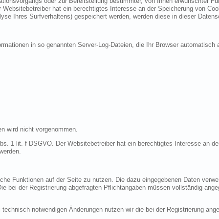
ionsvorgangs oder zur Bereitstellung bestimmter, von Ihnen erwünschter Funk
 Websitebetreiber hat ein berechtigtes Interesse an der Speicherung von Cooki
lyse Ihres Surfverhaltens) gespeichert werden, werden diese in dieser Datens
ormationen in so genannten Server-Log-Dateien, die Ihr Browser automatisch a
en wird nicht vorgenommen.
bs. 1 lit. f DSGVO. Der Websitebetreiber hat ein berechtigtes Interesse an de
 werden.
liche Funktionen auf der Seite zu nutzen. Die dazu eingegebenen Daten verw
 Die bei der Registrierung abgefragten Pflichtangaben müssen vollständig ang
 technisch notwendigen Änderungen nutzen wir die bei der Registrierung an