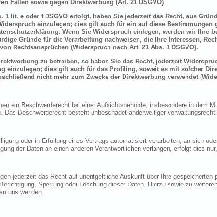
en Fällen sowie gegen Direktwerbung (Art. 21 DSGVO)
 1 lit. e oder f DSGVO erfolgt, haben Sie jederzeit das Recht, aus Grün
derspruch einzulegen; dies gilt auch für ein auf diese Bestimmungen ge
atenschutzerklärung. Wenn Sie Widerspruch einlegen, werden wir Ihre 
rdige Gründe für die Verarbeitung nachweisen, die Ihre Interessen, Rec
von Rechtsansprüchen (Widerspruch nach Art. 21 Abs. 1 DSGVO).
ektwerbung zu betreiben, so haben Sie das Recht, jederzeit Widerspruc
inzulegen; dies gilt auch für das Profiling, soweit es mit solcher Di
schließend nicht mehr zum Zwecke der Direktwerbung verwendet (Wide
n ein Beschwerderecht bei einer Aufsichtsbehörde, insbesondere in dem Mitg
 Das Beschwerderecht besteht unbeschadet anderweitiger verwaltungsrechtlic
lligung oder in Erfüllung eines Vertrags automatisiert verarbeiten, an sich o
gung der Daten an einen anderen Verantwortlichen verlangen, erfolgt dies nur
en jederzeit das Recht auf unentgeltliche Auskunft über Ihre gespeicherte
f Berichtigung, Sperrung oder Löschung dieser Daten. Hierzu sowie zu weit
 an uns wenden.