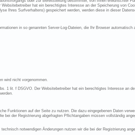
ionsvorgangs oder zur Bereitstellung bestimmter, von Ihnen erwünschter Funk
 Websitebetreiber hat ein berechtigtes Interesse an der Speicherung von Cooki
lyse Ihres Surfverhaltens) gespeichert werden, werden diese in dieser Datens
ormationen in so genannten Server-Log-Dateien, die Ihr Browser automatisch a
en wird nicht vorgenommen.
bs. 1 lit. f DSGVO. Der Websitebetreiber hat ein berechtigtes Interesse an de
 werden.
liche Funktionen auf der Seite zu nutzen. Die dazu eingegebenen Daten verw
 Die bei der Registrierung abgefragten Pflichtangaben müssen vollständig ang
 technisch notwendigen Änderungen nutzen wir die bei der Registrierung an