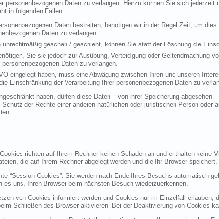
rer personenbezogenen Daten zu verlangen. Hierzu können Sie sich jederzei
t in folgenden Fällen:
personenbezogenen Daten bestreiten, benötigen wir in der Regel Zeit, um dies
sonenbezogenen Daten zu verlangen.
 unrechtmäßig geschah / geschieht, können Sie statt der Löschung die Einsc
nötigen, Sie sie jedoch zur Ausübung, Verteidigung oder Geltendmachung vo
er personenbezogenen Daten zu verlangen.
VO eingelegt haben, muss eine Abwägung zwischen Ihren und unseren Intere
die Einschränkung der Verarbeitung Ihrer personenbezogenen Daten zu verla
geschränkt haben, dürfen diese Daten – von ihrer Speicherung abgesehen – n
hutz der Rechte einer anderen natürlichen oder juristischen Person oder au
den.
 Cookies richten auf Ihrem Rechner keinen Schaden an und enthalten keine Vi
ateien, die auf Ihrem Rechner abgelegt werden und die Ihr Browser speichert.
nte “Session-Cookies”. Sie werden nach Ende Ihres Besuchs automatisch gel
en es uns, Ihren Browser beim nächsten Besuch wiederzuerkennen.
etzen von Cookies informiert werden und Cookies nur im Einzelfall erlauben, 
m Schließen des Browser aktivieren. Bei der Deaktivierung von Cookies kann