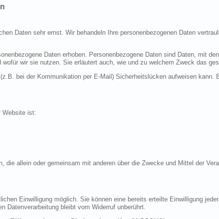
en
ichen Daten sehr ernst. Wir behandeln Ihre personenbezogenen Daten vertraul
nenbezogene Daten erhoben. Personenbezogene Daten sind Daten, mit denen S
d wofür wir sie nutzen. Sie erläutert auch, wie und zu welchem Zweck das ges
 (z.B. bei der Kommunikation per E-Mail) Sicherheitslücken aufweisen kann. E
r Website ist:
erson, die allein oder gemeinsam mit anderen über die Zwecke und Mittel der 
chen Einwilligung möglich. Sie können eine bereits erteilte Einwilligung jeder
en Datenverarbeitung bleibt vom Widerruf unberührt.