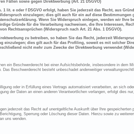
en Fällen sowie gegen Direktwerbung (Art. 21 DSGVO)
 1 lit. e oder f DSGVO erfolgt, haben Sie jederzeit das Recht, aus Grün
derspruch einzulegen; dies gilt auch für ein auf diese Bestimmungen ge
atenschutzerklärung. Wenn Sie Widerspruch einlegen, werden wir Ihre 
rdige Gründe für die Verarbeitung nachweisen, die Ihre Interessen, Rec
von Rechtsansprüchen (Widerspruch nach Art. 21 Abs. 1 DSGVO).
ektwerbung zu betreiben, so haben Sie das Recht, jederzeit Widerspruc
inzulegen; dies gilt auch für das Profiling, soweit es mit solcher Di
schließend nicht mehr zum Zwecke der Direktwerbung verwendet (Wide
n ein Beschwerderecht bei einer Aufsichtsbehörde, insbesondere in dem Mitg
 Das Beschwerderecht besteht unbeschadet anderweitiger verwaltungsrechtlic
lligung oder in Erfüllung eines Vertrags automatisiert verarbeiten, an sich o
gung der Daten an einen anderen Verantwortlichen verlangen, erfolgt dies nur
en jederzeit das Recht auf unentgeltliche Auskunft über Ihre gespeicherte
f Berichtigung, Sperrung oder Löschung dieser Daten. Hierzu sowie zu weit
 an uns wenden.