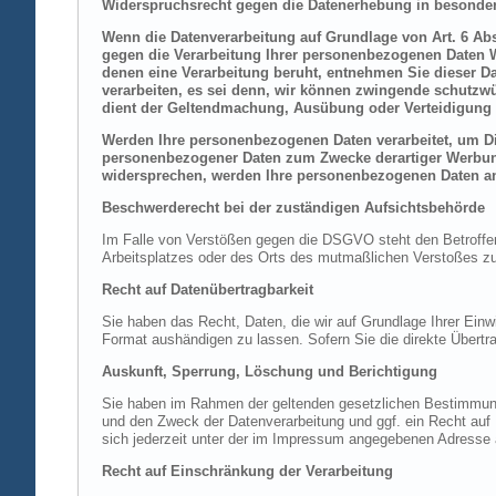
Widerspruchsrecht gegen die Datenerhebung in besonder
Wenn die Datenverarbeitung auf Grundlage von Art. 6 Abs.
gegen die Verarbeitung Ihrer personenbezogenen Daten Wi
denen eine Verarbeitung beruht, entnehmen Sie dieser D
verarbeiten, es sei denn, wir können zwingende schutzwü
dient der Geltendmachung, Ausübung oder Verteidigung 
Werden Ihre personenbezogenen Daten verarbeitet, um Dir
personenbezogener Daten zum Zwecke derartiger Werbung e
widersprechen, werden Ihre personenbezogenen Daten an
Beschwerderecht bei der zuständigen Aufsichtsbehörde
Im Falle von Verstößen gegen die DSGVO steht den Betroffene
Arbeitsplatzes oder des Orts des mutmaßlichen Verstoßes zu.
Recht auf Datenübertragbarkeit
Sie haben das Recht, Daten, die wir auf Grundlage Ihrer Einwi
Format aushändigen zu lassen. Sofern Sie die direkte Übertra
Auskunft, Sperrung, Löschung und Berichtigung
Sie haben im Rahmen der geltenden gesetzlichen Bestimmung
und den Zweck der Datenverarbeitung und ggf. ein Recht au
sich jederzeit unter der im Impressum angegebenen Adresse
Recht auf Einschränkung der Verarbeitung