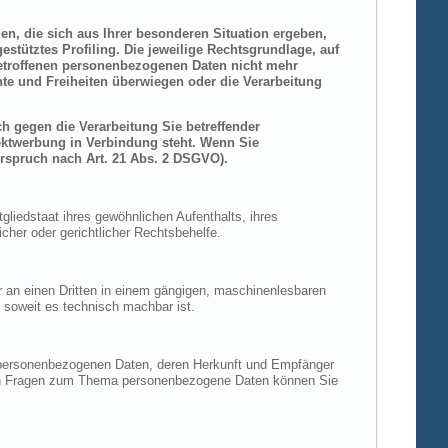
den, die sich aus Ihrer besonderen Situation ergeben,
stütztes Profiling. Die jeweilige Rechtsgrundlage, auf
betroffenen personenbezogenen Daten nicht mehr
hte und Freiheiten überwiegen oder die Verarbeitung
h gegen die Verarbeitung Sie betreffender
rektwerbung in Verbindung steht. Wenn Sie
rspruch nach Art. 21 Abs. 2 DSGVO).
liedstaat ihres gewöhnlichen Aufenthalts, ihres
her oder gerichtlicher Rechtsbehelfe.
der an einen Dritten in einem gängigen, maschinenlesbaren
, soweit es technisch machbar ist.
n personenbezogenen Daten, deren Herkunft und Empfänger
eren Fragen zum Thema personenbezogene Daten können Sie