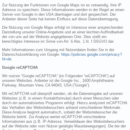
Zur Nutzung der Funktionen von Google Maps ist es notwendig, Ihre IP
Adresse zu speichern. Diese Informationen werden in der Regel an einen
Server von Google in den USA übertragen und dort gespeichert. Der
Anbieter dieser Seite hat keinen Einfluss auf diese Datenübertragung.
Die Nutzung von Google Maps erfolgt im Interesse einer ansprechenden
Darstellung unserer Online-Angebote und an einer leichten Auffindbarkeit
der von uns auf der Website angegebenen Orte. Dies stellt ein
berechtigtes Interesse im Sinne von Art. 6 Abs. 1 lit. f DSGVO dar.
Mehr Informationen zum Umgang mit Nutzerdaten finden Sie in der
Datenschutzerklärung von Google:
https://policies.google.com/privacy?
hl=de
.
Google reCAPTCHA
Wir nutzen “Google reCAPTCHA” (im Folgenden “reCAPTCHA”) auf
unseren Websites. Anbieter ist die Google Inc., 1600 Amphitheatre
Parkway, Mountain View, CA 94043, USA (“Google”).
Mit reCAPTCHA soll überprüft werden, ob die Dateneingabe auf unseren
Websites (z.B. in einem Kontaktformular) durch einen Menschen oder
durch ein automatisiertes Programm erfolgt. Hierzu analysiert reCAPTCHA
das Verhalten des Websitebesuchers anhand verschiedener Merkmale.
Diese Analyse beginnt automatisch, sobald der Websitebesucher die
Website betritt. Zur Analyse wertet reCAPTCHA verschiedene
Informationen aus (z.B. IP-Adresse, Verweildauer des Websitebesuchers
auf der Website oder vom Nutzer getätigte Mausbewegungen). Die bei der