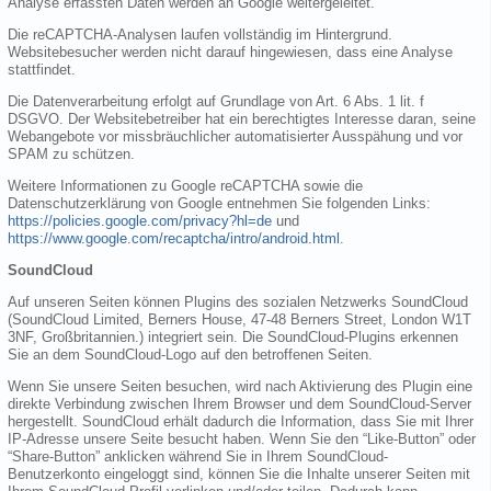
Analyse erfassten Daten werden an Google weitergeleitet.
Die reCAPTCHA-Analysen laufen vollständig im Hintergrund.
Websitebesucher werden nicht darauf hingewiesen, dass eine Analyse
stattfindet.
Die Datenverarbeitung erfolgt auf Grundlage von Art. 6 Abs. 1 lit. f
DSGVO. Der Websitebetreiber hat ein berechtigtes Interesse daran, seine
Webangebote vor missbräuchlicher automatisierter Ausspähung und vor
SPAM zu schützen.
Weitere Informationen zu Google reCAPTCHA sowie die
Datenschutzerklärung von Google entnehmen Sie folgenden Links:
https://policies.google.com/privacy?hl=de
und
https://www.google.com/recaptcha/intro/android.html
.
SoundCloud
Auf unseren Seiten können Plugins des sozialen Netzwerks SoundCloud
(SoundCloud Limited, Berners House, 47-48 Berners Street, London W1T
3NF, Großbritannien.) integriert sein. Die SoundCloud-Plugins erkennen
Sie an dem SoundCloud-Logo auf den betroffenen Seiten.
Wenn Sie unsere Seiten besuchen, wird nach Aktivierung des Plugin eine
direkte Verbindung zwischen Ihrem Browser und dem SoundCloud-Server
hergestellt. SoundCloud erhält dadurch die Information, dass Sie mit Ihrer
IP-Adresse unsere Seite besucht haben. Wenn Sie den “Like-Button” oder
“Share-Button” anklicken während Sie in Ihrem SoundCloud-
Benutzerkonto eingeloggt sind, können Sie die Inhalte unserer Seiten mit