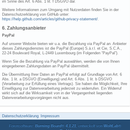
im Sinne des Art. 6 Abs. 1 lit. f DSGVO dar.
Weitere Informationen zum Umgang mit Nutzerdaten finden Sie in der
Datenschutzerklärung von GitHub unter:
https://help.github.com/articles/github-privacy-statement/
.
6. Zahlungsanbieter
PayPal
Auf unserer Website bieten wir u.a. die Bezahlung via PayPal an. Anbieter
dieses Zahlungsdienstes ist die PayPal (Europe) S.à.r.l. et Cie, S.C.A.,
22-24 Boulevard Royal, L-2449 Luxembourg (im Folgenden “PayPal”).
Wenn Sie die Bezahlung via PayPal auswählen, werden die von Ihnen
eingegebenen Zahlungsdaten an PayPal übermittelt.
Die Übermittlung Ihrer Daten an PayPal erfolgt auf Grundlage von Art. 6
Abs. 1 lit. a DSGVO (Einwilligung) und Art. 6 Abs. 1 lit. b DSGVO
(Verarbeitung zur Erfüllung eines Vertrags). Sie haben die Möglichkeit, Ihre
Einwilligung zur Datenverarbeitung jederzeit zu widerrufen. Ein Widerruf
wirkt sich auf die Wirksamkeit von in der Vergangenheit liegenden
Datenverarbeitungsvorgängen nicht aus.
Datenschutzerklärung
Impressum
Forensoftware:
Burning Board® 4.1.21
, entwickelt von
WoltLab®