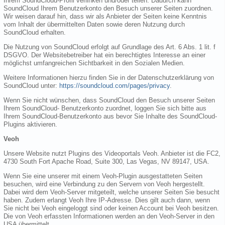
Ihrem SoundCloud-Profil verlinken und/oder teilen. Dadurch kann
SoundCloud Ihrem Benutzerkonto den Besuch unserer Seiten zuordnen.
Wir weisen darauf hin, dass wir als Anbieter der Seiten keine Kenntnis
vom Inhalt der übermittelten Daten sowie deren Nutzung durch
SoundCloud erhalten.
Die Nutzung von SoundCloud erfolgt auf Grundlage des Art. 6 Abs. 1 lit. f
DSGVO. Der Websitebetreiber hat ein berechtigtes Interesse an einer
möglichst umfangreichen Sichtbarkeit in den Sozialen Medien.
Weitere Informationen hierzu finden Sie in der Datenschutzerklärung von
SoundCloud unter:
https://soundcloud.com/pages/privacy
.
Wenn Sie nicht wünschen, dass SoundCloud den Besuch unserer Seiten
Ihrem SoundCloud- Benutzerkonto zuordnet, loggen Sie sich bitte aus
Ihrem SoundCloud-Benutzerkonto aus bevor Sie Inhalte des SoundCloud-
Plugins aktivieren.
Veoh
Unsere Website nutzt Plugins des Videoportals Veoh. Anbieter ist die FC2,
4730 South Fort Apache Road, Suite 300, Las Vegas, NV 89147, USA.
Wenn Sie eine unserer mit einem Veoh-Plugin ausgestatteten Seiten
besuchen, wird eine Verbindung zu den Servern von Veoh hergestellt.
Dabei wird dem Veoh-Server mitgeteilt, welche unserer Seiten Sie besucht
haben. Zudem erlangt Veoh Ihre IP-Adresse. Dies gilt auch dann, wenn
Sie nicht bei Veoh eingeloggt sind oder keinen Account bei Veoh besitzen.
Die von Veoh erfassten Informationen werden an den Veoh-Server in den
USA übermittelt.