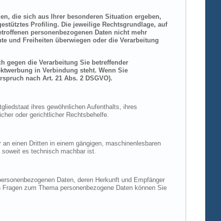
den, die sich aus Ihrer besonderen Situation ergeben,
stütztes Profiling. Die jeweilige Rechtsgrundlage, auf
betroffenen personenbezogenen Daten nicht mehr
hte und Freiheiten überwiegen oder die Verarbeitung
h gegen die Verarbeitung Sie betreffender
rektwerbung in Verbindung steht. Wenn Sie
rspruch nach Art. 21 Abs. 2 DSGVO).
liedstaat ihres gewöhnlichen Aufenthalts, ihres
her oder gerichtlicher Rechtsbehelfe.
der an einen Dritten in einem gängigen, maschinenlesbaren
, soweit es technisch machbar ist.
n personenbezogenen Daten, deren Herkunft und Empfänger
eren Fragen zum Thema personenbezogene Daten können Sie