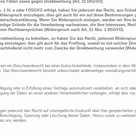
en Fällen sowie gegen Direktwerbung (Art. 21 DSGVO)
 1 lit. e oder f DSGVO erfolgt, haben Sie jederzeit das Recht, aus Grün
derspruch einzulegen; dies gilt auch für ein auf diese Bestimmungen ge
atenschutzerklärung. Wenn Sie Widerspruch einlegen, werden wir Ihre 
rdige Gründe für die Verarbeitung nachweisen, die Ihre Interessen, Rec
von Rechtsansprüchen (Widerspruch nach Art. 21 Abs. 1 DSGVO).
ektwerbung zu betreiben, so haben Sie das Recht, jederzeit Widerspruc
inzulegen; dies gilt auch für das Profiling, soweit es mit solcher Di
schließend nicht mehr zum Zwecke der Direktwerbung verwendet (Wide
n ein Beschwerderecht bei einer Aufsichtsbehörde, insbesondere in dem Mitg
 Das Beschwerderecht besteht unbeschadet anderweitiger verwaltungsrechtlic
lligung oder in Erfüllung eines Vertrags automatisiert verarbeiten, an sich o
gung der Daten an einen anderen Verantwortlichen verlangen, erfolgt dies nur
en jederzeit das Recht auf unentgeltliche Auskunft über Ihre gespeicherte
f Berichtigung, Sperrung oder Löschung dieser Daten. Hierzu sowie zu weit
 an uns wenden.