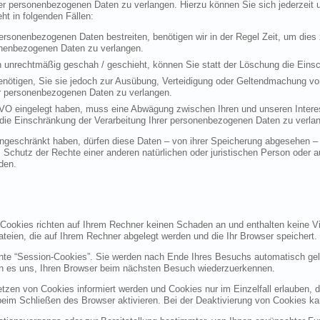
rer personenbezogenen Daten zu verlangen. Hierzu können Sie sich jederzei
t in folgenden Fällen:
personenbezogenen Daten bestreiten, benötigen wir in der Regel Zeit, um dies
sonenbezogenen Daten zu verlangen.
 unrechtmäßig geschah / geschieht, können Sie statt der Löschung die Einsc
nötigen, Sie sie jedoch zur Ausübung, Verteidigung oder Geltendmachung vo
er personenbezogenen Daten zu verlangen.
VO eingelegt haben, muss eine Abwägung zwischen Ihren und unseren Intere
die Einschränkung der Verarbeitung Ihrer personenbezogenen Daten zu verla
geschränkt haben, dürfen diese Daten – von ihrer Speicherung abgesehen – n
hutz der Rechte einer anderen natürlichen oder juristischen Person oder au
den.
 Cookies richten auf Ihrem Rechner keinen Schaden an und enthalten keine Vi
ateien, die auf Ihrem Rechner abgelegt werden und die Ihr Browser speichert.
nte “Session-Cookies”. Sie werden nach Ende Ihres Besuchs automatisch gel
en es uns, Ihren Browser beim nächsten Besuch wiederzuerkennen.
etzen von Cookies informiert werden und Cookies nur im Einzelfall erlauben, 
m Schließen des Browser aktivieren. Bei der Deaktivierung von Cookies kann