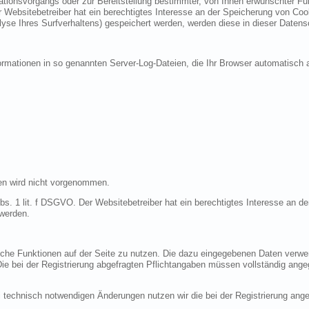
ionsvorgangs oder zur Bereitstellung bestimmter, von Ihnen erwünschter Funk
 Websitebetreiber hat ein berechtigtes Interesse an der Speicherung von Cooki
lyse Ihres Surfverhaltens) gespeichert werden, werden diese in dieser Datens
ormationen in so genannten Server-Log-Dateien, die Ihr Browser automatisch a
en wird nicht vorgenommen.
bs. 1 lit. f DSGVO. Der Websitebetreiber hat ein berechtigtes Interesse an de
 werden.
liche Funktionen auf der Seite zu nutzen. Die dazu eingegebenen Daten verw
 Die bei der Registrierung abgefragten Pflichtangaben müssen vollständig ang
 technisch notwendigen Änderungen nutzen wir die bei der Registrierung an