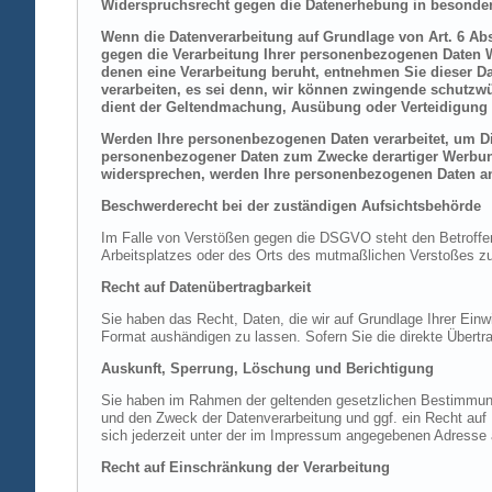
Widerspruchsrecht gegen die Datenerhebung in besonder
Wenn die Datenverarbeitung auf Grundlage von Art. 6 Abs.
gegen die Verarbeitung Ihrer personenbezogenen Daten Wi
denen eine Verarbeitung beruht, entnehmen Sie dieser D
verarbeiten, es sei denn, wir können zwingende schutzwü
dient der Geltendmachung, Ausübung oder Verteidigung 
Werden Ihre personenbezogenen Daten verarbeitet, um Dir
personenbezogener Daten zum Zwecke derartiger Werbung e
widersprechen, werden Ihre personenbezogenen Daten an
Beschwerderecht bei der zuständigen Aufsichtsbehörde
Im Falle von Verstößen gegen die DSGVO steht den Betroffene
Arbeitsplatzes oder des Orts des mutmaßlichen Verstoßes zu.
Recht auf Datenübertragbarkeit
Sie haben das Recht, Daten, die wir auf Grundlage Ihrer Einwi
Format aushändigen zu lassen. Sofern Sie die direkte Übertra
Auskunft, Sperrung, Löschung und Berichtigung
Sie haben im Rahmen der geltenden gesetzlichen Bestimmung
und den Zweck der Datenverarbeitung und ggf. ein Recht au
sich jederzeit unter der im Impressum angegebenen Adresse
Recht auf Einschränkung der Verarbeitung