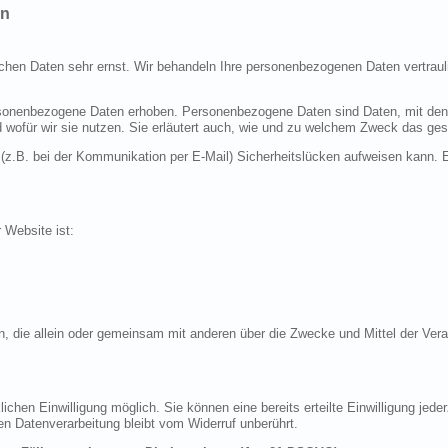
en
ichen Daten sehr ernst. Wir behandeln Ihre personenbezogenen Daten vertraul
nenbezogene Daten erhoben. Personenbezogene Daten sind Daten, mit denen S
d wofür wir sie nutzen. Sie erläutert auch, wie und zu welchem Zweck das ges
 (z.B. bei der Kommunikation per E-Mail) Sicherheitslücken aufweisen kann. E
r Website ist:
erson, die allein oder gemeinsam mit anderen über die Zwecke und Mittel der 
chen Einwilligung möglich. Sie können eine bereits erteilte Einwilligung jeder
en Datenverarbeitung bleibt vom Widerruf unberührt.