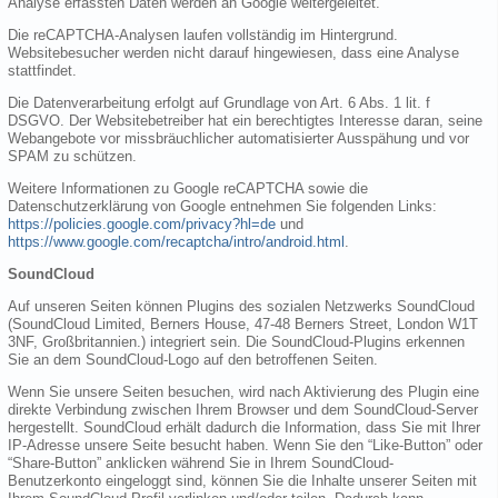
Analyse erfassten Daten werden an Google weitergeleitet.
Die reCAPTCHA-Analysen laufen vollständig im Hintergrund.
Websitebesucher werden nicht darauf hingewiesen, dass eine Analyse
stattfindet.
Die Datenverarbeitung erfolgt auf Grundlage von Art. 6 Abs. 1 lit. f
DSGVO. Der Websitebetreiber hat ein berechtigtes Interesse daran, seine
Webangebote vor missbräuchlicher automatisierter Ausspähung und vor
SPAM zu schützen.
Weitere Informationen zu Google reCAPTCHA sowie die
Datenschutzerklärung von Google entnehmen Sie folgenden Links:
https://policies.google.com/privacy?hl=de
und
https://www.google.com/recaptcha/intro/android.html
.
SoundCloud
Auf unseren Seiten können Plugins des sozialen Netzwerks SoundCloud
(SoundCloud Limited, Berners House, 47-48 Berners Street, London W1T
3NF, Großbritannien.) integriert sein. Die SoundCloud-Plugins erkennen
Sie an dem SoundCloud-Logo auf den betroffenen Seiten.
Wenn Sie unsere Seiten besuchen, wird nach Aktivierung des Plugin eine
direkte Verbindung zwischen Ihrem Browser und dem SoundCloud-Server
hergestellt. SoundCloud erhält dadurch die Information, dass Sie mit Ihrer
IP-Adresse unsere Seite besucht haben. Wenn Sie den “Like-Button” oder
“Share-Button” anklicken während Sie in Ihrem SoundCloud-
Benutzerkonto eingeloggt sind, können Sie die Inhalte unserer Seiten mit