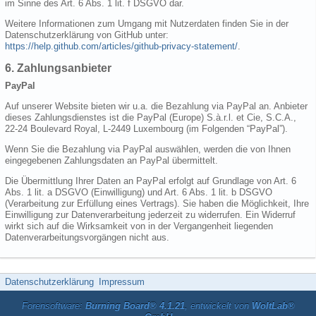
im Sinne des Art. 6 Abs. 1 lit. f DSGVO dar.
Weitere Informationen zum Umgang mit Nutzerdaten finden Sie in der
Datenschutzerklärung von GitHub unter:
https://help.github.com/articles/github-privacy-statement/
.
6. Zahlungsanbieter
PayPal
Auf unserer Website bieten wir u.a. die Bezahlung via PayPal an. Anbieter
dieses Zahlungsdienstes ist die PayPal (Europe) S.à.r.l. et Cie, S.C.A.,
22-24 Boulevard Royal, L-2449 Luxembourg (im Folgenden “PayPal”).
Wenn Sie die Bezahlung via PayPal auswählen, werden die von Ihnen
eingegebenen Zahlungsdaten an PayPal übermittelt.
Die Übermittlung Ihrer Daten an PayPal erfolgt auf Grundlage von Art. 6
Abs. 1 lit. a DSGVO (Einwilligung) und Art. 6 Abs. 1 lit. b DSGVO
(Verarbeitung zur Erfüllung eines Vertrags). Sie haben die Möglichkeit, Ihre
Einwilligung zur Datenverarbeitung jederzeit zu widerrufen. Ein Widerruf
wirkt sich auf die Wirksamkeit von in der Vergangenheit liegenden
Datenverarbeitungsvorgängen nicht aus.
Datenschutzerklärung
Impressum
Forensoftware:
Burning Board® 4.1.21
, entwickelt von
WoltLab®