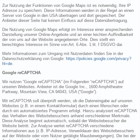
Zur Nutzung der Funktionen von Google Maps ist es notwendig, Ihre IP
Adresse zu speichern. Diese Informationen werden in der Regel an einen
Server von Google in den USA übertragen und dort gespeichert. Der
Anbieter dieser Seite hat keinen Einfluss auf diese Datenübertragung.
Die Nutzung von Google Maps erfolgt im Interesse einer ansprechenden
Darstellung unserer Online-Angebote und an einer leichten Auffindbarkeit
der von uns auf der Website angegebenen Orte. Dies stellt ein
berechtigtes Interesse im Sinne von Art. 6 Abs. 1 lit. f DSGVO dar.
Mehr Informationen zum Umgang mit Nutzerdaten finden Sie in der
Datenschutzerklärung von Google:
https://policies.google.com/privacy?
hl=de
.
Google reCAPTCHA
Wir nutzen “Google reCAPTCHA” (im Folgenden “reCAPTCHA”) auf
unseren Websites. Anbieter ist die Google Inc., 1600 Amphitheatre
Parkway, Mountain View, CA 94043, USA (“Google”).
Mit reCAPTCHA soll überprüft werden, ob die Dateneingabe auf unseren
Websites (z.B. in einem Kontaktformular) durch einen Menschen oder
durch ein automatisiertes Programm erfolgt. Hierzu analysiert reCAPTCHA
das Verhalten des Websitebesuchers anhand verschiedener Merkmale.
Diese Analyse beginnt automatisch, sobald der Websitebesucher die
Website betritt. Zur Analyse wertet reCAPTCHA verschiedene
Informationen aus (z.B. IP-Adresse, Verweildauer des Websitebesuchers
auf der Website oder vom Nutzer getätigte Mausbewegungen). Die bei der