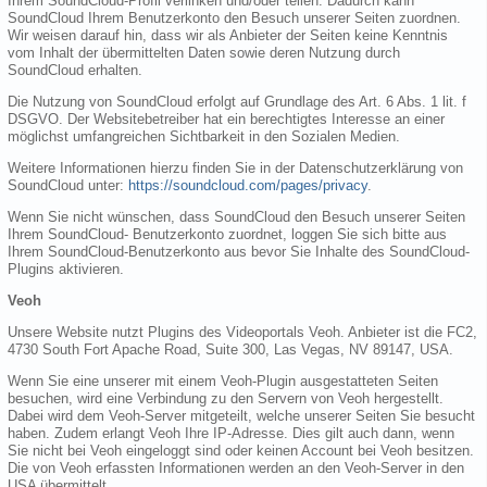
Ihrem SoundCloud-Profil verlinken und/oder teilen. Dadurch kann
SoundCloud Ihrem Benutzerkonto den Besuch unserer Seiten zuordnen.
Wir weisen darauf hin, dass wir als Anbieter der Seiten keine Kenntnis
vom Inhalt der übermittelten Daten sowie deren Nutzung durch
SoundCloud erhalten.
Die Nutzung von SoundCloud erfolgt auf Grundlage des Art. 6 Abs. 1 lit. f
DSGVO. Der Websitebetreiber hat ein berechtigtes Interesse an einer
möglichst umfangreichen Sichtbarkeit in den Sozialen Medien.
Weitere Informationen hierzu finden Sie in der Datenschutzerklärung von
SoundCloud unter:
https://soundcloud.com/pages/privacy
.
Wenn Sie nicht wünschen, dass SoundCloud den Besuch unserer Seiten
Ihrem SoundCloud- Benutzerkonto zuordnet, loggen Sie sich bitte aus
Ihrem SoundCloud-Benutzerkonto aus bevor Sie Inhalte des SoundCloud-
Plugins aktivieren.
Veoh
Unsere Website nutzt Plugins des Videoportals Veoh. Anbieter ist die FC2,
4730 South Fort Apache Road, Suite 300, Las Vegas, NV 89147, USA.
Wenn Sie eine unserer mit einem Veoh-Plugin ausgestatteten Seiten
besuchen, wird eine Verbindung zu den Servern von Veoh hergestellt.
Dabei wird dem Veoh-Server mitgeteilt, welche unserer Seiten Sie besucht
haben. Zudem erlangt Veoh Ihre IP-Adresse. Dies gilt auch dann, wenn
Sie nicht bei Veoh eingeloggt sind oder keinen Account bei Veoh besitzen.
Die von Veoh erfassten Informationen werden an den Veoh-Server in den
USA übermittelt.