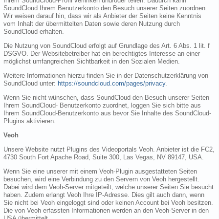
Ihrem SoundCloud-Profil verlinken und/oder teilen. Dadurch kann
SoundCloud Ihrem Benutzerkonto den Besuch unserer Seiten zuordnen.
Wir weisen darauf hin, dass wir als Anbieter der Seiten keine Kenntnis
vom Inhalt der übermittelten Daten sowie deren Nutzung durch
SoundCloud erhalten.
Die Nutzung von SoundCloud erfolgt auf Grundlage des Art. 6 Abs. 1 lit. f
DSGVO. Der Websitebetreiber hat ein berechtigtes Interesse an einer
möglichst umfangreichen Sichtbarkeit in den Sozialen Medien.
Weitere Informationen hierzu finden Sie in der Datenschutzerklärung von
SoundCloud unter:
https://soundcloud.com/pages/privacy
.
Wenn Sie nicht wünschen, dass SoundCloud den Besuch unserer Seiten
Ihrem SoundCloud- Benutzerkonto zuordnet, loggen Sie sich bitte aus
Ihrem SoundCloud-Benutzerkonto aus bevor Sie Inhalte des SoundCloud-
Plugins aktivieren.
Veoh
Unsere Website nutzt Plugins des Videoportals Veoh. Anbieter ist die FC2,
4730 South Fort Apache Road, Suite 300, Las Vegas, NV 89147, USA.
Wenn Sie eine unserer mit einem Veoh-Plugin ausgestatteten Seiten
besuchen, wird eine Verbindung zu den Servern von Veoh hergestellt.
Dabei wird dem Veoh-Server mitgeteilt, welche unserer Seiten Sie besucht
haben. Zudem erlangt Veoh Ihre IP-Adresse. Dies gilt auch dann, wenn
Sie nicht bei Veoh eingeloggt sind oder keinen Account bei Veoh besitzen.
Die von Veoh erfassten Informationen werden an den Veoh-Server in den
USA übermittelt.