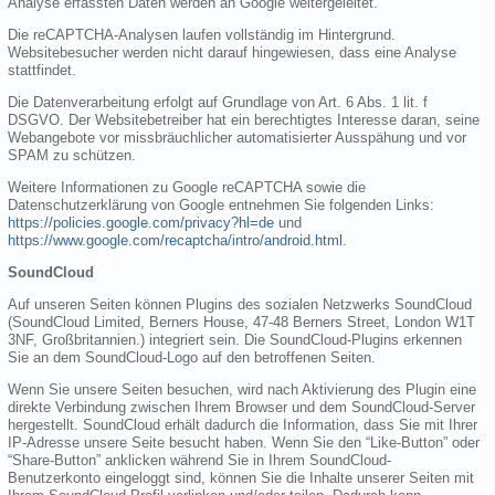
Analyse erfassten Daten werden an Google weitergeleitet.
Die reCAPTCHA-Analysen laufen vollständig im Hintergrund.
Websitebesucher werden nicht darauf hingewiesen, dass eine Analyse
stattfindet.
Die Datenverarbeitung erfolgt auf Grundlage von Art. 6 Abs. 1 lit. f
DSGVO. Der Websitebetreiber hat ein berechtigtes Interesse daran, seine
Webangebote vor missbräuchlicher automatisierter Ausspähung und vor
SPAM zu schützen.
Weitere Informationen zu Google reCAPTCHA sowie die
Datenschutzerklärung von Google entnehmen Sie folgenden Links:
https://policies.google.com/privacy?hl=de
und
https://www.google.com/recaptcha/intro/android.html
.
SoundCloud
Auf unseren Seiten können Plugins des sozialen Netzwerks SoundCloud
(SoundCloud Limited, Berners House, 47-48 Berners Street, London W1T
3NF, Großbritannien.) integriert sein. Die SoundCloud-Plugins erkennen
Sie an dem SoundCloud-Logo auf den betroffenen Seiten.
Wenn Sie unsere Seiten besuchen, wird nach Aktivierung des Plugin eine
direkte Verbindung zwischen Ihrem Browser und dem SoundCloud-Server
hergestellt. SoundCloud erhält dadurch die Information, dass Sie mit Ihrer
IP-Adresse unsere Seite besucht haben. Wenn Sie den “Like-Button” oder
“Share-Button” anklicken während Sie in Ihrem SoundCloud-
Benutzerkonto eingeloggt sind, können Sie die Inhalte unserer Seiten mit