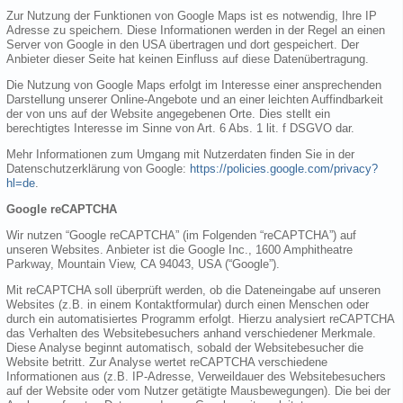
Zur Nutzung der Funktionen von Google Maps ist es notwendig, Ihre IP
Adresse zu speichern. Diese Informationen werden in der Regel an einen
Server von Google in den USA übertragen und dort gespeichert. Der
Anbieter dieser Seite hat keinen Einfluss auf diese Datenübertragung.
Die Nutzung von Google Maps erfolgt im Interesse einer ansprechenden
Darstellung unserer Online-Angebote und an einer leichten Auffindbarkeit
der von uns auf der Website angegebenen Orte. Dies stellt ein
berechtigtes Interesse im Sinne von Art. 6 Abs. 1 lit. f DSGVO dar.
Mehr Informationen zum Umgang mit Nutzerdaten finden Sie in der
Datenschutzerklärung von Google:
https://policies.google.com/privacy?
hl=de
.
Google reCAPTCHA
Wir nutzen “Google reCAPTCHA” (im Folgenden “reCAPTCHA”) auf
unseren Websites. Anbieter ist die Google Inc., 1600 Amphitheatre
Parkway, Mountain View, CA 94043, USA (“Google”).
Mit reCAPTCHA soll überprüft werden, ob die Dateneingabe auf unseren
Websites (z.B. in einem Kontaktformular) durch einen Menschen oder
durch ein automatisiertes Programm erfolgt. Hierzu analysiert reCAPTCHA
das Verhalten des Websitebesuchers anhand verschiedener Merkmale.
Diese Analyse beginnt automatisch, sobald der Websitebesucher die
Website betritt. Zur Analyse wertet reCAPTCHA verschiedene
Informationen aus (z.B. IP-Adresse, Verweildauer des Websitebesuchers
auf der Website oder vom Nutzer getätigte Mausbewegungen). Die bei der