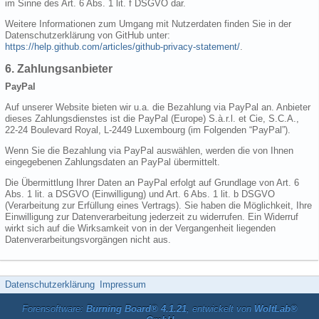
im Sinne des Art. 6 Abs. 1 lit. f DSGVO dar.
Weitere Informationen zum Umgang mit Nutzerdaten finden Sie in der
Datenschutzerklärung von GitHub unter:
https://help.github.com/articles/github-privacy-statement/
.
6. Zahlungsanbieter
PayPal
Auf unserer Website bieten wir u.a. die Bezahlung via PayPal an. Anbieter
dieses Zahlungsdienstes ist die PayPal (Europe) S.à.r.l. et Cie, S.C.A.,
22-24 Boulevard Royal, L-2449 Luxembourg (im Folgenden “PayPal”).
Wenn Sie die Bezahlung via PayPal auswählen, werden die von Ihnen
eingegebenen Zahlungsdaten an PayPal übermittelt.
Die Übermittlung Ihrer Daten an PayPal erfolgt auf Grundlage von Art. 6
Abs. 1 lit. a DSGVO (Einwilligung) und Art. 6 Abs. 1 lit. b DSGVO
(Verarbeitung zur Erfüllung eines Vertrags). Sie haben die Möglichkeit, Ihre
Einwilligung zur Datenverarbeitung jederzeit zu widerrufen. Ein Widerruf
wirkt sich auf die Wirksamkeit von in der Vergangenheit liegenden
Datenverarbeitungsvorgängen nicht aus.
Datenschutzerklärung
Impressum
Forensoftware:
Burning Board® 4.1.21
, entwickelt von
WoltLab®