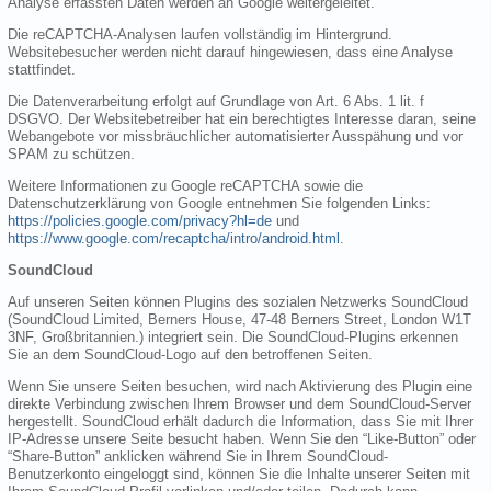
Analyse erfassten Daten werden an Google weitergeleitet.
Die reCAPTCHA-Analysen laufen vollständig im Hintergrund.
Websitebesucher werden nicht darauf hingewiesen, dass eine Analyse
stattfindet.
Die Datenverarbeitung erfolgt auf Grundlage von Art. 6 Abs. 1 lit. f
DSGVO. Der Websitebetreiber hat ein berechtigtes Interesse daran, seine
Webangebote vor missbräuchlicher automatisierter Ausspähung und vor
SPAM zu schützen.
Weitere Informationen zu Google reCAPTCHA sowie die
Datenschutzerklärung von Google entnehmen Sie folgenden Links:
https://policies.google.com/privacy?hl=de
und
https://www.google.com/recaptcha/intro/android.html
.
SoundCloud
Auf unseren Seiten können Plugins des sozialen Netzwerks SoundCloud
(SoundCloud Limited, Berners House, 47-48 Berners Street, London W1T
3NF, Großbritannien.) integriert sein. Die SoundCloud-Plugins erkennen
Sie an dem SoundCloud-Logo auf den betroffenen Seiten.
Wenn Sie unsere Seiten besuchen, wird nach Aktivierung des Plugin eine
direkte Verbindung zwischen Ihrem Browser und dem SoundCloud-Server
hergestellt. SoundCloud erhält dadurch die Information, dass Sie mit Ihrer
IP-Adresse unsere Seite besucht haben. Wenn Sie den “Like-Button” oder
“Share-Button” anklicken während Sie in Ihrem SoundCloud-
Benutzerkonto eingeloggt sind, können Sie die Inhalte unserer Seiten mit