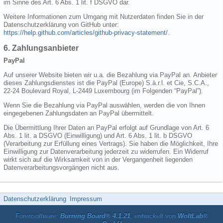
im Sinne des Art. 6 Abs. 1 lit. f DSGVO dar.
Weitere Informationen zum Umgang mit Nutzerdaten finden Sie in der
Datenschutzerklärung von GitHub unter:
https://help.github.com/articles/github-privacy-statement/
.
6. Zahlungsanbieter
PayPal
Auf unserer Website bieten wir u.a. die Bezahlung via PayPal an. Anbieter
dieses Zahlungsdienstes ist die PayPal (Europe) S.à.r.l. et Cie, S.C.A.,
22-24 Boulevard Royal, L-2449 Luxembourg (im Folgenden “PayPal”).
Wenn Sie die Bezahlung via PayPal auswählen, werden die von Ihnen
eingegebenen Zahlungsdaten an PayPal übermittelt.
Die Übermittlung Ihrer Daten an PayPal erfolgt auf Grundlage von Art. 6
Abs. 1 lit. a DSGVO (Einwilligung) und Art. 6 Abs. 1 lit. b DSGVO
(Verarbeitung zur Erfüllung eines Vertrags). Sie haben die Möglichkeit, Ihre
Einwilligung zur Datenverarbeitung jederzeit zu widerrufen. Ein Widerruf
wirkt sich auf die Wirksamkeit von in der Vergangenheit liegenden
Datenverarbeitungsvorgängen nicht aus.
Datenschutzerklärung
Impressum
Forensoftware:
Burning Board® 4.1.21
, entwickelt von
WoltLab®