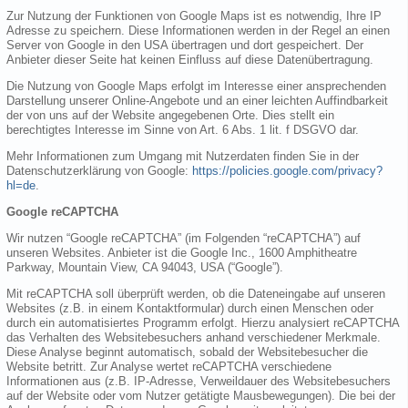
Zur Nutzung der Funktionen von Google Maps ist es notwendig, Ihre IP
Adresse zu speichern. Diese Informationen werden in der Regel an einen
Server von Google in den USA übertragen und dort gespeichert. Der
Anbieter dieser Seite hat keinen Einfluss auf diese Datenübertragung.
Die Nutzung von Google Maps erfolgt im Interesse einer ansprechenden
Darstellung unserer Online-Angebote und an einer leichten Auffindbarkeit
der von uns auf der Website angegebenen Orte. Dies stellt ein
berechtigtes Interesse im Sinne von Art. 6 Abs. 1 lit. f DSGVO dar.
Mehr Informationen zum Umgang mit Nutzerdaten finden Sie in der
Datenschutzerklärung von Google:
https://policies.google.com/privacy?
hl=de
.
Google reCAPTCHA
Wir nutzen “Google reCAPTCHA” (im Folgenden “reCAPTCHA”) auf
unseren Websites. Anbieter ist die Google Inc., 1600 Amphitheatre
Parkway, Mountain View, CA 94043, USA (“Google”).
Mit reCAPTCHA soll überprüft werden, ob die Dateneingabe auf unseren
Websites (z.B. in einem Kontaktformular) durch einen Menschen oder
durch ein automatisiertes Programm erfolgt. Hierzu analysiert reCAPTCHA
das Verhalten des Websitebesuchers anhand verschiedener Merkmale.
Diese Analyse beginnt automatisch, sobald der Websitebesucher die
Website betritt. Zur Analyse wertet reCAPTCHA verschiedene
Informationen aus (z.B. IP-Adresse, Verweildauer des Websitebesuchers
auf der Website oder vom Nutzer getätigte Mausbewegungen). Die bei der