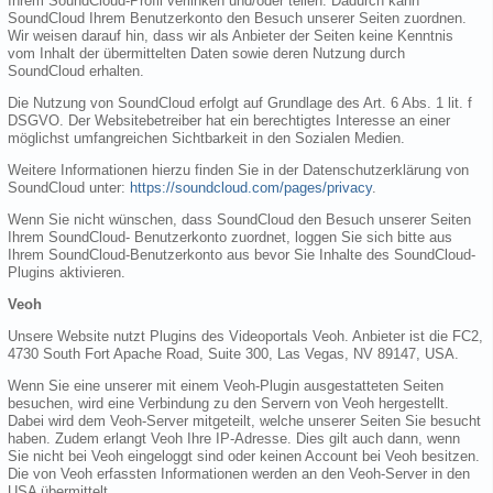
Ihrem SoundCloud-Profil verlinken und/oder teilen. Dadurch kann
SoundCloud Ihrem Benutzerkonto den Besuch unserer Seiten zuordnen.
Wir weisen darauf hin, dass wir als Anbieter der Seiten keine Kenntnis
vom Inhalt der übermittelten Daten sowie deren Nutzung durch
SoundCloud erhalten.
Die Nutzung von SoundCloud erfolgt auf Grundlage des Art. 6 Abs. 1 lit. f
DSGVO. Der Websitebetreiber hat ein berechtigtes Interesse an einer
möglichst umfangreichen Sichtbarkeit in den Sozialen Medien.
Weitere Informationen hierzu finden Sie in der Datenschutzerklärung von
SoundCloud unter:
https://soundcloud.com/pages/privacy
.
Wenn Sie nicht wünschen, dass SoundCloud den Besuch unserer Seiten
Ihrem SoundCloud- Benutzerkonto zuordnet, loggen Sie sich bitte aus
Ihrem SoundCloud-Benutzerkonto aus bevor Sie Inhalte des SoundCloud-
Plugins aktivieren.
Veoh
Unsere Website nutzt Plugins des Videoportals Veoh. Anbieter ist die FC2,
4730 South Fort Apache Road, Suite 300, Las Vegas, NV 89147, USA.
Wenn Sie eine unserer mit einem Veoh-Plugin ausgestatteten Seiten
besuchen, wird eine Verbindung zu den Servern von Veoh hergestellt.
Dabei wird dem Veoh-Server mitgeteilt, welche unserer Seiten Sie besucht
haben. Zudem erlangt Veoh Ihre IP-Adresse. Dies gilt auch dann, wenn
Sie nicht bei Veoh eingeloggt sind oder keinen Account bei Veoh besitzen.
Die von Veoh erfassten Informationen werden an den Veoh-Server in den
USA übermittelt.