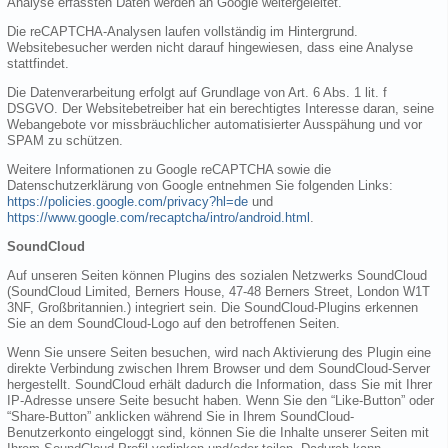
Analyse erfassten Daten werden an Google weitergeleitet.
Die reCAPTCHA-Analysen laufen vollständig im Hintergrund.
Websitebesucher werden nicht darauf hingewiesen, dass eine Analyse
stattfindet.
Die Datenverarbeitung erfolgt auf Grundlage von Art. 6 Abs. 1 lit. f
DSGVO. Der Websitebetreiber hat ein berechtigtes Interesse daran, seine
Webangebote vor missbräuchlicher automatisierter Ausspähung und vor
SPAM zu schützen.
Weitere Informationen zu Google reCAPTCHA sowie die
Datenschutzerklärung von Google entnehmen Sie folgenden Links:
https://policies.google.com/privacy?hl=de
und
https://www.google.com/recaptcha/intro/android.html
.
SoundCloud
Auf unseren Seiten können Plugins des sozialen Netzwerks SoundCloud
(SoundCloud Limited, Berners House, 47-48 Berners Street, London W1T
3NF, Großbritannien.) integriert sein. Die SoundCloud-Plugins erkennen
Sie an dem SoundCloud-Logo auf den betroffenen Seiten.
Wenn Sie unsere Seiten besuchen, wird nach Aktivierung des Plugin eine
direkte Verbindung zwischen Ihrem Browser und dem SoundCloud-Server
hergestellt. SoundCloud erhält dadurch die Information, dass Sie mit Ihrer
IP-Adresse unsere Seite besucht haben. Wenn Sie den “Like-Button” oder
“Share-Button” anklicken während Sie in Ihrem SoundCloud-
Benutzerkonto eingeloggt sind, können Sie die Inhalte unserer Seiten mit