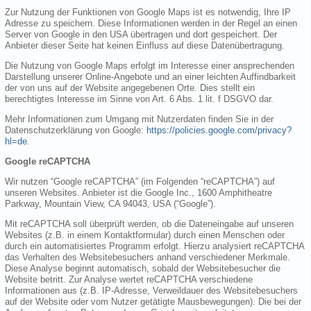
Zur Nutzung der Funktionen von Google Maps ist es notwendig, Ihre IP
Adresse zu speichern. Diese Informationen werden in der Regel an einen
Server von Google in den USA übertragen und dort gespeichert. Der
Anbieter dieser Seite hat keinen Einfluss auf diese Datenübertragung.
Die Nutzung von Google Maps erfolgt im Interesse einer ansprechenden
Darstellung unserer Online-Angebote und an einer leichten Auffindbarkeit
der von uns auf der Website angegebenen Orte. Dies stellt ein
berechtigtes Interesse im Sinne von Art. 6 Abs. 1 lit. f DSGVO dar.
Mehr Informationen zum Umgang mit Nutzerdaten finden Sie in der
Datenschutzerklärung von Google:
https://policies.google.com/privacy?
hl=de
.
Google reCAPTCHA
Wir nutzen “Google reCAPTCHA” (im Folgenden “reCAPTCHA”) auf
unseren Websites. Anbieter ist die Google Inc., 1600 Amphitheatre
Parkway, Mountain View, CA 94043, USA (“Google”).
Mit reCAPTCHA soll überprüft werden, ob die Dateneingabe auf unseren
Websites (z.B. in einem Kontaktformular) durch einen Menschen oder
durch ein automatisiertes Programm erfolgt. Hierzu analysiert reCAPTCHA
das Verhalten des Websitebesuchers anhand verschiedener Merkmale.
Diese Analyse beginnt automatisch, sobald der Websitebesucher die
Website betritt. Zur Analyse wertet reCAPTCHA verschiedene
Informationen aus (z.B. IP-Adresse, Verweildauer des Websitebesuchers
auf der Website oder vom Nutzer getätigte Mausbewegungen). Die bei der