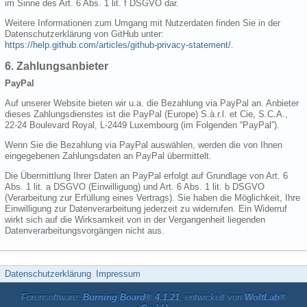
im Sinne des Art. 6 Abs. 1 lit. f DSGVO dar.
Weitere Informationen zum Umgang mit Nutzerdaten finden Sie in der
Datenschutzerklärung von GitHub unter:
https://help.github.com/articles/github-privacy-statement/
.
6. Zahlungsanbieter
PayPal
Auf unserer Website bieten wir u.a. die Bezahlung via PayPal an. Anbieter
dieses Zahlungsdienstes ist die PayPal (Europe) S.à.r.l. et Cie, S.C.A.,
22-24 Boulevard Royal, L-2449 Luxembourg (im Folgenden “PayPal”).
Wenn Sie die Bezahlung via PayPal auswählen, werden die von Ihnen
eingegebenen Zahlungsdaten an PayPal übermittelt.
Die Übermittlung Ihrer Daten an PayPal erfolgt auf Grundlage von Art. 6
Abs. 1 lit. a DSGVO (Einwilligung) und Art. 6 Abs. 1 lit. b DSGVO
(Verarbeitung zur Erfüllung eines Vertrags). Sie haben die Möglichkeit, Ihre
Einwilligung zur Datenverarbeitung jederzeit zu widerrufen. Ein Widerruf
wirkt sich auf die Wirksamkeit von in der Vergangenheit liegenden
Datenverarbeitungsvorgängen nicht aus.
Datenschutzerklärung
Impressum
Forensoftware:
Burning Board® 4.1.21
, entwickelt von
WoltLab®