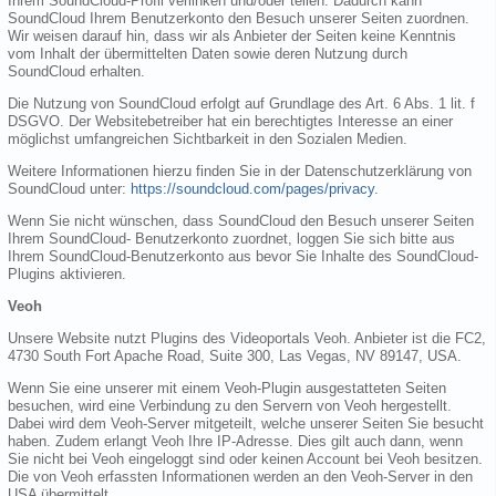
Ihrem SoundCloud-Profil verlinken und/oder teilen. Dadurch kann
SoundCloud Ihrem Benutzerkonto den Besuch unserer Seiten zuordnen.
Wir weisen darauf hin, dass wir als Anbieter der Seiten keine Kenntnis
vom Inhalt der übermittelten Daten sowie deren Nutzung durch
SoundCloud erhalten.
Die Nutzung von SoundCloud erfolgt auf Grundlage des Art. 6 Abs. 1 lit. f
DSGVO. Der Websitebetreiber hat ein berechtigtes Interesse an einer
möglichst umfangreichen Sichtbarkeit in den Sozialen Medien.
Weitere Informationen hierzu finden Sie in der Datenschutzerklärung von
SoundCloud unter:
https://soundcloud.com/pages/privacy
.
Wenn Sie nicht wünschen, dass SoundCloud den Besuch unserer Seiten
Ihrem SoundCloud- Benutzerkonto zuordnet, loggen Sie sich bitte aus
Ihrem SoundCloud-Benutzerkonto aus bevor Sie Inhalte des SoundCloud-
Plugins aktivieren.
Veoh
Unsere Website nutzt Plugins des Videoportals Veoh. Anbieter ist die FC2,
4730 South Fort Apache Road, Suite 300, Las Vegas, NV 89147, USA.
Wenn Sie eine unserer mit einem Veoh-Plugin ausgestatteten Seiten
besuchen, wird eine Verbindung zu den Servern von Veoh hergestellt.
Dabei wird dem Veoh-Server mitgeteilt, welche unserer Seiten Sie besucht
haben. Zudem erlangt Veoh Ihre IP-Adresse. Dies gilt auch dann, wenn
Sie nicht bei Veoh eingeloggt sind oder keinen Account bei Veoh besitzen.
Die von Veoh erfassten Informationen werden an den Veoh-Server in den
USA übermittelt.