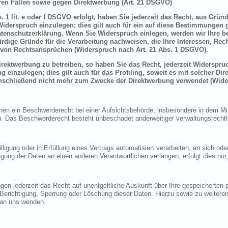
en Fällen sowie gegen Direktwerbung (Art. 21 DSGVO)
 1 lit. e oder f DSGVO erfolgt, haben Sie jederzeit das Recht, aus Grün
derspruch einzulegen; dies gilt auch für ein auf diese Bestimmungen ge
atenschutzerklärung. Wenn Sie Widerspruch einlegen, werden wir Ihre 
rdige Gründe für die Verarbeitung nachweisen, die Ihre Interessen, Rec
von Rechtsansprüchen (Widerspruch nach Art. 21 Abs. 1 DSGVO).
ektwerbung zu betreiben, so haben Sie das Recht, jederzeit Widerspruc
inzulegen; dies gilt auch für das Profiling, soweit es mit solcher Di
schließend nicht mehr zum Zwecke der Direktwerbung verwendet (Wide
n ein Beschwerderecht bei einer Aufsichtsbehörde, insbesondere in dem Mitg
 Das Beschwerderecht besteht unbeschadet anderweitiger verwaltungsrechtlic
lligung oder in Erfüllung eines Vertrags automatisiert verarbeiten, an sich o
gung der Daten an einen anderen Verantwortlichen verlangen, erfolgt dies nur
en jederzeit das Recht auf unentgeltliche Auskunft über Ihre gespeicherte
f Berichtigung, Sperrung oder Löschung dieser Daten. Hierzu sowie zu weit
 an uns wenden.