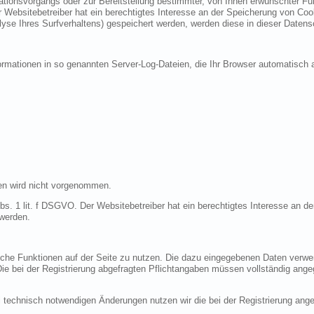
ionsvorgangs oder zur Bereitstellung bestimmter, von Ihnen erwünschter Funk
 Websitebetreiber hat ein berechtigtes Interesse an der Speicherung von Cooki
lyse Ihres Surfverhaltens) gespeichert werden, werden diese in dieser Datens
ormationen in so genannten Server-Log-Dateien, die Ihr Browser automatisch a
en wird nicht vorgenommen.
bs. 1 lit. f DSGVO. Der Websitebetreiber hat ein berechtigtes Interesse an de
 werden.
liche Funktionen auf der Seite zu nutzen. Die dazu eingegebenen Daten verw
 Die bei der Registrierung abgefragten Pflichtangaben müssen vollständig ang
 technisch notwendigen Änderungen nutzen wir die bei der Registrierung an