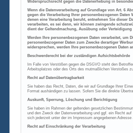
Widerspruchsrecht gegen die Datenerhebung in besonder
Wenn die Datenverarbeitung auf Grundlage von Art. 6 Abs.
gegen die Verarbeitung Ihrer personenbezogenen Daten Wi
denen eine Verarbeitung beruht, entnehmen Sie dieser D
verarbeiten, es sei denn, wir können zwingende schutzwü
dient der Geltendmachung, Ausübung oder Verteidigung 
Werden Ihre personenbezogenen Daten verarbeitet, um Dir
personenbezogener Daten zum Zwecke derartiger Werbung e
widersprechen, werden Ihre personenbezogenen Daten an
Beschwerderecht bei der zuständigen Aufsichtsbehörde
Im Falle von Verstößen gegen die DSGVO steht den Betroffene
Arbeitsplatzes oder des Orts des mutmaßlichen Verstoßes zu.
Recht auf Datenübertragbarkeit
Sie haben das Recht, Daten, die wir auf Grundlage Ihrer Einwi
Format aushändigen zu lassen. Sofern Sie die direkte Übertra
Auskunft, Sperrung, Löschung und Berichtigung
Sie haben im Rahmen der geltenden gesetzlichen Bestimmung
und den Zweck der Datenverarbeitung und ggf. ein Recht au
sich jederzeit unter der im Impressum angegebenen Adresse
Recht auf Einschränkung der Verarbeitung