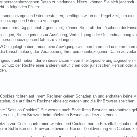
rer personenbezogenen Daten zu verlangen. Hierzu können Sie sich jederzei
t in folgenden Fällen:
personenbezogenen Daten bestreiten, benötigen wir in der Regel Zeit, um dies
sonenbezogenen Daten zu verlangen.
 unrechtmäßig geschah / geschieht, können Sie statt der Löschung die Einsc
nötigen, Sie sie jedoch zur Ausübung, Verteidigung oder Geltendmachung vo
er personenbezogenen Daten zu verlangen.
VO eingelegt haben, muss eine Abwägung zwischen Ihren und unseren Intere
die Einschränkung der Verarbeitung Ihrer personenbezogenen Daten zu verla
geschränkt haben, dürfen diese Daten – von ihrer Speicherung abgesehen – n
hutz der Rechte einer anderen natürlichen oder juristischen Person oder au
den.
 Cookies richten auf Ihrem Rechner keinen Schaden an und enthalten keine Vi
ateien, die auf Ihrem Rechner abgelegt werden und die Ihr Browser speichert.
nte “Session-Cookies”. Sie werden nach Ende Ihres Besuchs automatisch gel
en es uns, Ihren Browser beim nächsten Besuch wiederzuerkennen.
etzen von Cookies informiert werden und Cookies nur im Einzelfall erlauben, 
m Schließen des Browser aktivieren. Bei der Deaktivierung von Cookies kann