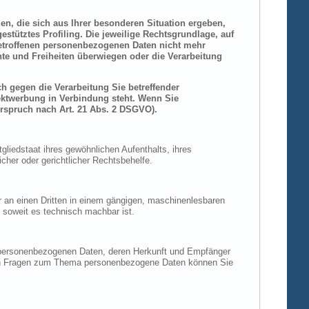
den, die sich aus Ihrer besonderen Situation ergeben,
stütztes Profiling. Die jeweilige Rechtsgrundlage, auf
betroffenen personenbezogenen Daten nicht mehr
hte und Freiheiten überwiegen oder die Verarbeitung
h gegen die Verarbeitung Sie betreffender
rektwerbung in Verbindung steht. Wenn Sie
rspruch nach Art. 21 Abs. 2 DSGVO).
liedstaat ihres gewöhnlichen Aufenthalts, ihres
her oder gerichtlicher Rechtsbehelfe.
der an einen Dritten in einem gängigen, maschinenlesbaren
, soweit es technisch machbar ist.
n personenbezogenen Daten, deren Herkunft und Empfänger
eren Fragen zum Thema personenbezogene Daten können Sie