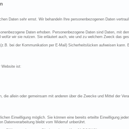
en
ichen Daten sehr ernst. Wir behandeln Ihre personenbezogenen Daten vertraul
nenbezogene Daten erhoben. Personenbezogene Daten sind Daten, mit denen S
d wofür wir sie nutzen. Sie erläutert auch, wie und zu welchem Zweck das ges
 (z.B. bei der Kommunikation per E-Mail) Sicherheitslücken aufweisen kann. E
r Website ist:
erson, die allein oder gemeinsam mit anderen über die Zwecke und Mittel der 
chen Einwilligung möglich. Sie können eine bereits erteilte Einwilligung jeder
en Datenverarbeitung bleibt vom Widerruf unberührt.