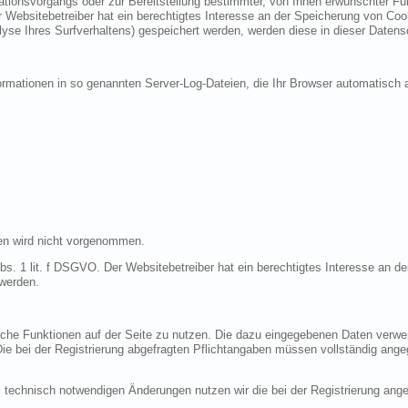
ionsvorgangs oder zur Bereitstellung bestimmter, von Ihnen erwünschter Funk
 Websitebetreiber hat ein berechtigtes Interesse an der Speicherung von Cooki
lyse Ihres Surfverhaltens) gespeichert werden, werden diese in dieser Datens
ormationen in so genannten Server-Log-Dateien, die Ihr Browser automatisch a
en wird nicht vorgenommen.
bs. 1 lit. f DSGVO. Der Websitebetreiber hat ein berechtigtes Interesse an de
 werden.
liche Funktionen auf der Seite zu nutzen. Die dazu eingegebenen Daten verw
 Die bei der Registrierung abgefragten Pflichtangaben müssen vollständig ang
 technisch notwendigen Änderungen nutzen wir die bei der Registrierung an