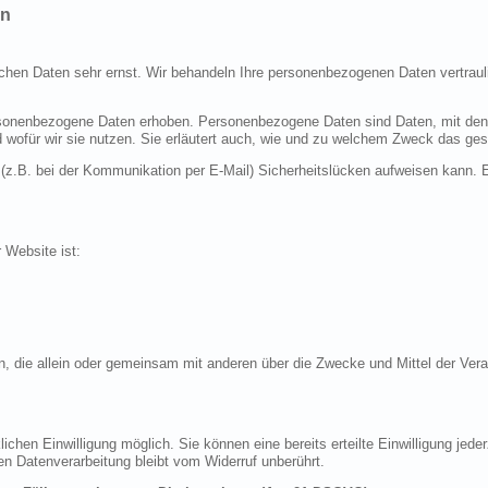
en
ichen Daten sehr ernst. Wir behandeln Ihre personenbezogenen Daten vertraul
nenbezogene Daten erhoben. Personenbezogene Daten sind Daten, mit denen S
d wofür wir sie nutzen. Sie erläutert auch, wie und zu welchem Zweck das ges
 (z.B. bei der Kommunikation per E-Mail) Sicherheitslücken aufweisen kann. E
r Website ist:
erson, die allein oder gemeinsam mit anderen über die Zwecke und Mittel der 
chen Einwilligung möglich. Sie können eine bereits erteilte Einwilligung jeder
en Datenverarbeitung bleibt vom Widerruf unberührt.