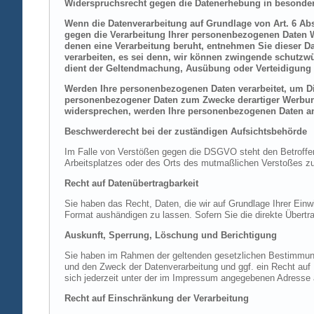
Widerspruchsrecht gegen die Datenerhebung in besonder
Wenn die Datenverarbeitung auf Grundlage von Art. 6 Abs.
gegen die Verarbeitung Ihrer personenbezogenen Daten Wi
denen eine Verarbeitung beruht, entnehmen Sie dieser D
verarbeiten, es sei denn, wir können zwingende schutzwü
dient der Geltendmachung, Ausübung oder Verteidigung 
Werden Ihre personenbezogenen Daten verarbeitet, um Dir
personenbezogener Daten zum Zwecke derartiger Werbung e
widersprechen, werden Ihre personenbezogenen Daten an
Beschwerderecht bei der zuständigen Aufsichtsbehörde
Im Falle von Verstößen gegen die DSGVO steht den Betroffene
Arbeitsplatzes oder des Orts des mutmaßlichen Verstoßes zu.
Recht auf Datenübertragbarkeit
Sie haben das Recht, Daten, die wir auf Grundlage Ihrer Einwi
Format aushändigen zu lassen. Sofern Sie die direkte Übertra
Auskunft, Sperrung, Löschung und Berichtigung
Sie haben im Rahmen der geltenden gesetzlichen Bestimmung
und den Zweck der Datenverarbeitung und ggf. ein Recht au
sich jederzeit unter der im Impressum angegebenen Adresse
Recht auf Einschränkung der Verarbeitung