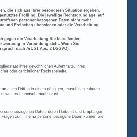
den, die sich aus Ihrer besonderen Situation ergeben,
stütztes Profiling. Die jeweilige Rechtsgrundlage, auf
betroffenen personenbezogenen Daten nicht mehr
hte und Freiheiten überwiegen oder die Verarbeitung
h gegen die Verarbeitung Sie betreffender
rektwerbung in Verbindung steht. Wenn Sie
rspruch nach Art. 21 Abs. 2 DSGVO).
liedstaat ihres gewöhnlichen Aufenthalts, ihres
her oder gerichtlicher Rechtsbehelfe.
der an einen Dritten in einem gängigen, maschinenlesbaren
, soweit es technisch machbar ist.
n personenbezogenen Daten, deren Herkunft und Empfänger
eren Fragen zum Thema personenbezogene Daten können Sie