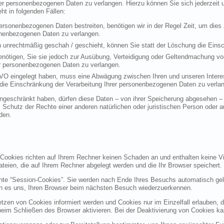
rer personenbezogenen Daten zu verlangen. Hierzu können Sie sich jederzei
t in folgenden Fällen:
personenbezogenen Daten bestreiten, benötigen wir in der Regel Zeit, um dies
sonenbezogenen Daten zu verlangen.
 unrechtmäßig geschah / geschieht, können Sie statt der Löschung die Einsc
nötigen, Sie sie jedoch zur Ausübung, Verteidigung oder Geltendmachung vo
er personenbezogenen Daten zu verlangen.
VO eingelegt haben, muss eine Abwägung zwischen Ihren und unseren Intere
die Einschränkung der Verarbeitung Ihrer personenbezogenen Daten zu verla
geschränkt haben, dürfen diese Daten – von ihrer Speicherung abgesehen – n
hutz der Rechte einer anderen natürlichen oder juristischen Person oder au
den.
 Cookies richten auf Ihrem Rechner keinen Schaden an und enthalten keine Vi
ateien, die auf Ihrem Rechner abgelegt werden und die Ihr Browser speichert.
nte “Session-Cookies”. Sie werden nach Ende Ihres Besuchs automatisch gel
en es uns, Ihren Browser beim nächsten Besuch wiederzuerkennen.
etzen von Cookies informiert werden und Cookies nur im Einzelfall erlauben, 
m Schließen des Browser aktivieren. Bei der Deaktivierung von Cookies kann