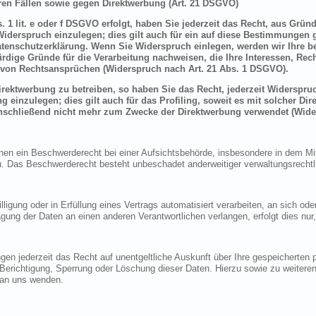
en Fällen sowie gegen Direktwerbung (Art. 21 DSGVO)
 1 lit. e oder f DSGVO erfolgt, haben Sie jederzeit das Recht, aus Grün
derspruch einzulegen; dies gilt auch für ein auf diese Bestimmungen ge
atenschutzerklärung. Wenn Sie Widerspruch einlegen, werden wir Ihre 
rdige Gründe für die Verarbeitung nachweisen, die Ihre Interessen, Rec
von Rechtsansprüchen (Widerspruch nach Art. 21 Abs. 1 DSGVO).
ektwerbung zu betreiben, so haben Sie das Recht, jederzeit Widerspruc
inzulegen; dies gilt auch für das Profiling, soweit es mit solcher Di
schließend nicht mehr zum Zwecke der Direktwerbung verwendet (Wide
n ein Beschwerderecht bei einer Aufsichtsbehörde, insbesondere in dem Mitg
 Das Beschwerderecht besteht unbeschadet anderweitiger verwaltungsrechtlic
lligung oder in Erfüllung eines Vertrags automatisiert verarbeiten, an sich o
gung der Daten an einen anderen Verantwortlichen verlangen, erfolgt dies nur
en jederzeit das Recht auf unentgeltliche Auskunft über Ihre gespeicherte
f Berichtigung, Sperrung oder Löschung dieser Daten. Hierzu sowie zu weit
 an uns wenden.