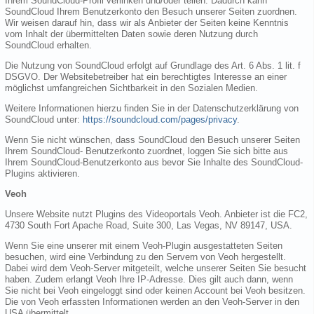
Ihrem SoundCloud-Profil verlinken und/oder teilen. Dadurch kann
SoundCloud Ihrem Benutzerkonto den Besuch unserer Seiten zuordnen.
Wir weisen darauf hin, dass wir als Anbieter der Seiten keine Kenntnis
vom Inhalt der übermittelten Daten sowie deren Nutzung durch
SoundCloud erhalten.
Die Nutzung von SoundCloud erfolgt auf Grundlage des Art. 6 Abs. 1 lit. f
DSGVO. Der Websitebetreiber hat ein berechtigtes Interesse an einer
möglichst umfangreichen Sichtbarkeit in den Sozialen Medien.
Weitere Informationen hierzu finden Sie in der Datenschutzerklärung von
SoundCloud unter:
https://soundcloud.com/pages/privacy
.
Wenn Sie nicht wünschen, dass SoundCloud den Besuch unserer Seiten
Ihrem SoundCloud- Benutzerkonto zuordnet, loggen Sie sich bitte aus
Ihrem SoundCloud-Benutzerkonto aus bevor Sie Inhalte des SoundCloud-
Plugins aktivieren.
Veoh
Unsere Website nutzt Plugins des Videoportals Veoh. Anbieter ist die FC2,
4730 South Fort Apache Road, Suite 300, Las Vegas, NV 89147, USA.
Wenn Sie eine unserer mit einem Veoh-Plugin ausgestatteten Seiten
besuchen, wird eine Verbindung zu den Servern von Veoh hergestellt.
Dabei wird dem Veoh-Server mitgeteilt, welche unserer Seiten Sie besucht
haben. Zudem erlangt Veoh Ihre IP-Adresse. Dies gilt auch dann, wenn
Sie nicht bei Veoh eingeloggt sind oder keinen Account bei Veoh besitzen.
Die von Veoh erfassten Informationen werden an den Veoh-Server in den
USA übermittelt.