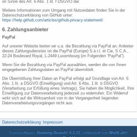
im Sinne des Art. 6 Abs. 1 lit. f DSGVO dar.
Weitere Informationen zum Umgang mit Nutzerdaten finden Sie in der
Datenschutzerklärung von GitHub unter:
https://help.github.com/articles/github-privacy-statement/
.
6. Zahlungsanbieter
PayPal
Auf unserer Website bieten wir u.a. die Bezahlung via PayPal an. Anbieter
dieses Zahlungsdienstes ist die PayPal (Europe) S.à.r.l. et Cie, S.C.A.,
22-24 Boulevard Royal, L-2449 Luxembourg (im Folgenden “PayPal”).
Wenn Sie die Bezahlung via PayPal auswählen, werden die von Ihnen
eingegebenen Zahlungsdaten an PayPal übermittelt.
Die Übermittlung Ihrer Daten an PayPal erfolgt auf Grundlage von Art. 6
Abs. 1 lit. a DSGVO (Einwilligung) und Art. 6 Abs. 1 lit. b DSGVO
(Verarbeitung zur Erfüllung eines Vertrags). Sie haben die Möglichkeit, Ihre
Einwilligung zur Datenverarbeitung jederzeit zu widerrufen. Ein Widerruf
wirkt sich auf die Wirksamkeit von in der Vergangenheit liegenden
Datenverarbeitungsvorgängen nicht aus.
Datenschutzerklärung
Impressum
Forensoftware:
Burning Board® 4.1.21
, entwickelt von
WoltLab®