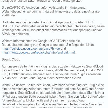
Analyse erfassten Daten werden an Google weitergeleitet.
Die reCAPTCHA-Analysen laufen vollständig im Hintergrund.
Websitebesucher werden nicht darauf hingewiesen, dass eine Analyse
stattfindet.
Die Datenverarbeitung erfolgt auf Grundlage von Art. 6 Abs. 1 lit. f
DSGVO. Der Websitebetreiber hat ein berechtigtes Interesse daran, seine
Webangebote vor missbräuchlicher automatisierter Ausspähung und vor
SPAM zu schützen.
Weitere Informationen zu Google reCAPTCHA sowie die
Datenschutzerklärung von Google entnehmen Sie folgenden Links:
https://policies.google.com/privacy?hl=de
und
https://www.google.com/recaptcha/intro/android.html
.
SoundCloud
Auf unseren Seiten können Plugins des sozialen Netzwerks SoundCloud
(SoundCloud Limited, Berners House, 47-48 Berners Street, London W1T
3NF, Großbritannien.) integriert sein. Die SoundCloud-Plugins erkennen
Sie an dem SoundCloud-Logo auf den betroffenen Seiten.
Wenn Sie unsere Seiten besuchen, wird nach Aktivierung des Plugin eine
direkte Verbindung zwischen Ihrem Browser und dem SoundCloud-Server
hergestellt. SoundCloud erhält dadurch die Information, dass Sie mit Ihrer
IP-Adresse unsere Seite besucht haben. Wenn Sie den “Like-Button” oder
“Share-Button” anklicken während Sie in Ihrem SoundCloud-
Benutzerkonto eingeloggt sind, können Sie die Inhalte unserer Seiten mit