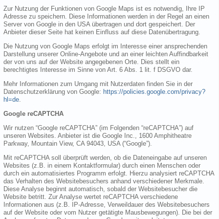
Zur Nutzung der Funktionen von Google Maps ist es notwendig, Ihre IP
Adresse zu speichern. Diese Informationen werden in der Regel an einen
Server von Google in den USA übertragen und dort gespeichert. Der
Anbieter dieser Seite hat keinen Einfluss auf diese Datenübertragung.
Die Nutzung von Google Maps erfolgt im Interesse einer ansprechenden
Darstellung unserer Online-Angebote und an einer leichten Auffindbarkeit
der von uns auf der Website angegebenen Orte. Dies stellt ein
berechtigtes Interesse im Sinne von Art. 6 Abs. 1 lit. f DSGVO dar.
Mehr Informationen zum Umgang mit Nutzerdaten finden Sie in der
Datenschutzerklärung von Google:
https://policies.google.com/privacy?
hl=de
.
Google reCAPTCHA
Wir nutzen “Google reCAPTCHA” (im Folgenden “reCAPTCHA”) auf
unseren Websites. Anbieter ist die Google Inc., 1600 Amphitheatre
Parkway, Mountain View, CA 94043, USA (“Google”).
Mit reCAPTCHA soll überprüft werden, ob die Dateneingabe auf unseren
Websites (z.B. in einem Kontaktformular) durch einen Menschen oder
durch ein automatisiertes Programm erfolgt. Hierzu analysiert reCAPTCHA
das Verhalten des Websitebesuchers anhand verschiedener Merkmale.
Diese Analyse beginnt automatisch, sobald der Websitebesucher die
Website betritt. Zur Analyse wertet reCAPTCHA verschiedene
Informationen aus (z.B. IP-Adresse, Verweildauer des Websitebesuchers
auf der Website oder vom Nutzer getätigte Mausbewegungen). Die bei der