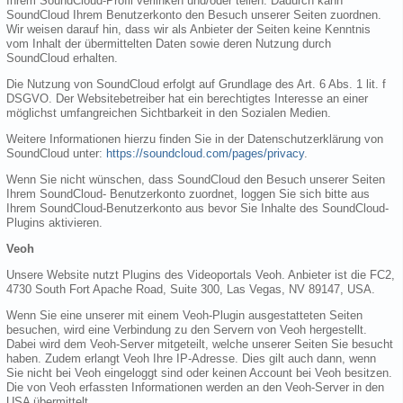
Ihrem SoundCloud-Profil verlinken und/oder teilen. Dadurch kann
SoundCloud Ihrem Benutzerkonto den Besuch unserer Seiten zuordnen.
Wir weisen darauf hin, dass wir als Anbieter der Seiten keine Kenntnis
vom Inhalt der übermittelten Daten sowie deren Nutzung durch
SoundCloud erhalten.
Die Nutzung von SoundCloud erfolgt auf Grundlage des Art. 6 Abs. 1 lit. f
DSGVO. Der Websitebetreiber hat ein berechtigtes Interesse an einer
möglichst umfangreichen Sichtbarkeit in den Sozialen Medien.
Weitere Informationen hierzu finden Sie in der Datenschutzerklärung von
SoundCloud unter:
https://soundcloud.com/pages/privacy
.
Wenn Sie nicht wünschen, dass SoundCloud den Besuch unserer Seiten
Ihrem SoundCloud- Benutzerkonto zuordnet, loggen Sie sich bitte aus
Ihrem SoundCloud-Benutzerkonto aus bevor Sie Inhalte des SoundCloud-
Plugins aktivieren.
Veoh
Unsere Website nutzt Plugins des Videoportals Veoh. Anbieter ist die FC2,
4730 South Fort Apache Road, Suite 300, Las Vegas, NV 89147, USA.
Wenn Sie eine unserer mit einem Veoh-Plugin ausgestatteten Seiten
besuchen, wird eine Verbindung zu den Servern von Veoh hergestellt.
Dabei wird dem Veoh-Server mitgeteilt, welche unserer Seiten Sie besucht
haben. Zudem erlangt Veoh Ihre IP-Adresse. Dies gilt auch dann, wenn
Sie nicht bei Veoh eingeloggt sind oder keinen Account bei Veoh besitzen.
Die von Veoh erfassten Informationen werden an den Veoh-Server in den
USA übermittelt.