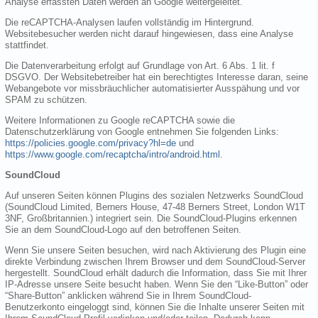
Analyse erfassten Daten werden an Google weitergeleitet.
Die reCAPTCHA-Analysen laufen vollständig im Hintergrund.
Websitebesucher werden nicht darauf hingewiesen, dass eine Analyse
stattfindet.
Die Datenverarbeitung erfolgt auf Grundlage von Art. 6 Abs. 1 lit. f
DSGVO. Der Websitebetreiber hat ein berechtigtes Interesse daran, seine
Webangebote vor missbräuchlicher automatisierter Ausspähung und vor
SPAM zu schützen.
Weitere Informationen zu Google reCAPTCHA sowie die
Datenschutzerklärung von Google entnehmen Sie folgenden Links:
https://policies.google.com/privacy?hl=de
und
https://www.google.com/recaptcha/intro/android.html
.
SoundCloud
Auf unseren Seiten können Plugins des sozialen Netzwerks SoundCloud
(SoundCloud Limited, Berners House, 47-48 Berners Street, London W1T
3NF, Großbritannien.) integriert sein. Die SoundCloud-Plugins erkennen
Sie an dem SoundCloud-Logo auf den betroffenen Seiten.
Wenn Sie unsere Seiten besuchen, wird nach Aktivierung des Plugin eine
direkte Verbindung zwischen Ihrem Browser und dem SoundCloud-Server
hergestellt. SoundCloud erhält dadurch die Information, dass Sie mit Ihrer
IP-Adresse unsere Seite besucht haben. Wenn Sie den “Like-Button” oder
“Share-Button” anklicken während Sie in Ihrem SoundCloud-
Benutzerkonto eingeloggt sind, können Sie die Inhalte unserer Seiten mit