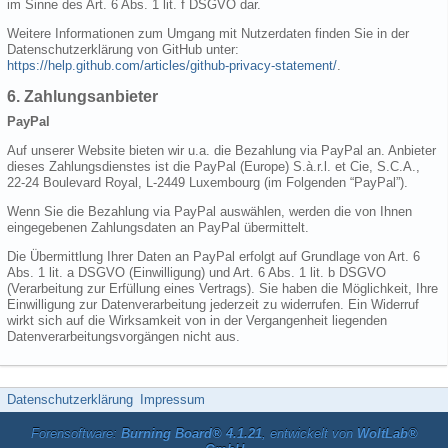
im Sinne des Art. 6 Abs. 1 lit. f DSGVO dar.
Weitere Informationen zum Umgang mit Nutzerdaten finden Sie in der
Datenschutzerklärung von GitHub unter:
https://help.github.com/articles/github-privacy-statement/
.
6. Zahlungsanbieter
PayPal
Auf unserer Website bieten wir u.a. die Bezahlung via PayPal an. Anbieter
dieses Zahlungsdienstes ist die PayPal (Europe) S.à.r.l. et Cie, S.C.A.,
22-24 Boulevard Royal, L-2449 Luxembourg (im Folgenden “PayPal”).
Wenn Sie die Bezahlung via PayPal auswählen, werden die von Ihnen
eingegebenen Zahlungsdaten an PayPal übermittelt.
Die Übermittlung Ihrer Daten an PayPal erfolgt auf Grundlage von Art. 6
Abs. 1 lit. a DSGVO (Einwilligung) und Art. 6 Abs. 1 lit. b DSGVO
(Verarbeitung zur Erfüllung eines Vertrags). Sie haben die Möglichkeit, Ihre
Einwilligung zur Datenverarbeitung jederzeit zu widerrufen. Ein Widerruf
wirkt sich auf die Wirksamkeit von in der Vergangenheit liegenden
Datenverarbeitungsvorgängen nicht aus.
Datenschutzerklärung
Impressum
Forensoftware:
Burning Board® 4.1.21
, entwickelt von
WoltLab®