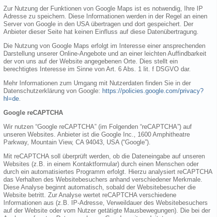
Zur Nutzung der Funktionen von Google Maps ist es notwendig, Ihre IP
Adresse zu speichern. Diese Informationen werden in der Regel an einen
Server von Google in den USA übertragen und dort gespeichert. Der
Anbieter dieser Seite hat keinen Einfluss auf diese Datenübertragung.
Die Nutzung von Google Maps erfolgt im Interesse einer ansprechenden
Darstellung unserer Online-Angebote und an einer leichten Auffindbarkeit
der von uns auf der Website angegebenen Orte. Dies stellt ein
berechtigtes Interesse im Sinne von Art. 6 Abs. 1 lit. f DSGVO dar.
Mehr Informationen zum Umgang mit Nutzerdaten finden Sie in der
Datenschutzerklärung von Google:
https://policies.google.com/privacy?
hl=de
.
Google reCAPTCHA
Wir nutzen “Google reCAPTCHA” (im Folgenden “reCAPTCHA”) auf
unseren Websites. Anbieter ist die Google Inc., 1600 Amphitheatre
Parkway, Mountain View, CA 94043, USA (“Google”).
Mit reCAPTCHA soll überprüft werden, ob die Dateneingabe auf unseren
Websites (z.B. in einem Kontaktformular) durch einen Menschen oder
durch ein automatisiertes Programm erfolgt. Hierzu analysiert reCAPTCHA
das Verhalten des Websitebesuchers anhand verschiedener Merkmale.
Diese Analyse beginnt automatisch, sobald der Websitebesucher die
Website betritt. Zur Analyse wertet reCAPTCHA verschiedene
Informationen aus (z.B. IP-Adresse, Verweildauer des Websitebesuchers
auf der Website oder vom Nutzer getätigte Mausbewegungen). Die bei der