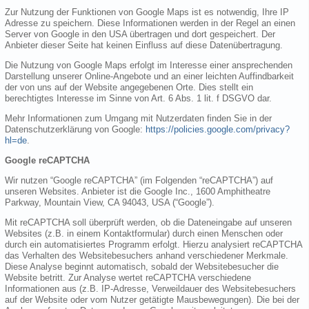
Zur Nutzung der Funktionen von Google Maps ist es notwendig, Ihre IP
Adresse zu speichern. Diese Informationen werden in der Regel an einen
Server von Google in den USA übertragen und dort gespeichert. Der
Anbieter dieser Seite hat keinen Einfluss auf diese Datenübertragung.
Die Nutzung von Google Maps erfolgt im Interesse einer ansprechenden
Darstellung unserer Online-Angebote und an einer leichten Auffindbarkeit
der von uns auf der Website angegebenen Orte. Dies stellt ein
berechtigtes Interesse im Sinne von Art. 6 Abs. 1 lit. f DSGVO dar.
Mehr Informationen zum Umgang mit Nutzerdaten finden Sie in der
Datenschutzerklärung von Google:
https://policies.google.com/privacy?
hl=de
.
Google reCAPTCHA
Wir nutzen “Google reCAPTCHA” (im Folgenden “reCAPTCHA”) auf
unseren Websites. Anbieter ist die Google Inc., 1600 Amphitheatre
Parkway, Mountain View, CA 94043, USA (“Google”).
Mit reCAPTCHA soll überprüft werden, ob die Dateneingabe auf unseren
Websites (z.B. in einem Kontaktformular) durch einen Menschen oder
durch ein automatisiertes Programm erfolgt. Hierzu analysiert reCAPTCHA
das Verhalten des Websitebesuchers anhand verschiedener Merkmale.
Diese Analyse beginnt automatisch, sobald der Websitebesucher die
Website betritt. Zur Analyse wertet reCAPTCHA verschiedene
Informationen aus (z.B. IP-Adresse, Verweildauer des Websitebesuchers
auf der Website oder vom Nutzer getätigte Mausbewegungen). Die bei der