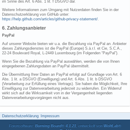
im Sinne des Art. 6 Abs. 1 lit. f DSGVO dar.
Weitere Informationen zum Umgang mit Nutzerdaten finden Sie in der
Datenschutzerklärung von GitHub unter:
https://help.github.com/articles/github-privacy-statement/
.
6. Zahlungsanbieter
PayPal
Auf unserer Website bieten wir u.a. die Bezahlung via PayPal an. Anbieter
dieses Zahlungsdienstes ist die PayPal (Europe) S.à.r.l. et Cie, S.C.A.,
22-24 Boulevard Royal, L-2449 Luxembourg (im Folgenden “PayPal”).
Wenn Sie die Bezahlung via PayPal auswählen, werden die von Ihnen
eingegebenen Zahlungsdaten an PayPal übermittelt.
Die Übermittlung Ihrer Daten an PayPal erfolgt auf Grundlage von Art. 6
Abs. 1 lit. a DSGVO (Einwilligung) und Art. 6 Abs. 1 lit. b DSGVO
(Verarbeitung zur Erfüllung eines Vertrags). Sie haben die Möglichkeit, Ihre
Einwilligung zur Datenverarbeitung jederzeit zu widerrufen. Ein Widerruf
wirkt sich auf die Wirksamkeit von in der Vergangenheit liegenden
Datenverarbeitungsvorgängen nicht aus.
Datenschutzerklärung
Impressum
Forensoftware:
Burning Board® 4.1.21
, entwickelt von
WoltLab®