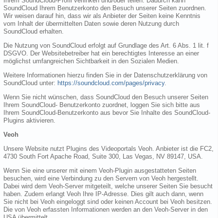
Ihrem SoundCloud-Profil verlinken und/oder teilen. Dadurch kann
SoundCloud Ihrem Benutzerkonto den Besuch unserer Seiten zuordnen.
Wir weisen darauf hin, dass wir als Anbieter der Seiten keine Kenntnis
vom Inhalt der übermittelten Daten sowie deren Nutzung durch
SoundCloud erhalten.
Die Nutzung von SoundCloud erfolgt auf Grundlage des Art. 6 Abs. 1 lit. f
DSGVO. Der Websitebetreiber hat ein berechtigtes Interesse an einer
möglichst umfangreichen Sichtbarkeit in den Sozialen Medien.
Weitere Informationen hierzu finden Sie in der Datenschutzerklärung von
SoundCloud unter:
https://soundcloud.com/pages/privacy
.
Wenn Sie nicht wünschen, dass SoundCloud den Besuch unserer Seiten
Ihrem SoundCloud- Benutzerkonto zuordnet, loggen Sie sich bitte aus
Ihrem SoundCloud-Benutzerkonto aus bevor Sie Inhalte des SoundCloud-
Plugins aktivieren.
Veoh
Unsere Website nutzt Plugins des Videoportals Veoh. Anbieter ist die FC2,
4730 South Fort Apache Road, Suite 300, Las Vegas, NV 89147, USA.
Wenn Sie eine unserer mit einem Veoh-Plugin ausgestatteten Seiten
besuchen, wird eine Verbindung zu den Servern von Veoh hergestellt.
Dabei wird dem Veoh-Server mitgeteilt, welche unserer Seiten Sie besucht
haben. Zudem erlangt Veoh Ihre IP-Adresse. Dies gilt auch dann, wenn
Sie nicht bei Veoh eingeloggt sind oder keinen Account bei Veoh besitzen.
Die von Veoh erfassten Informationen werden an den Veoh-Server in den
USA übermittelt.