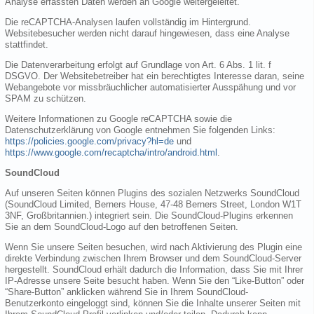
Analyse erfassten Daten werden an Google weitergeleitet.
Die reCAPTCHA-Analysen laufen vollständig im Hintergrund.
Websitebesucher werden nicht darauf hingewiesen, dass eine Analyse
stattfindet.
Die Datenverarbeitung erfolgt auf Grundlage von Art. 6 Abs. 1 lit. f
DSGVO. Der Websitebetreiber hat ein berechtigtes Interesse daran, seine
Webangebote vor missbräuchlicher automatisierter Ausspähung und vor
SPAM zu schützen.
Weitere Informationen zu Google reCAPTCHA sowie die
Datenschutzerklärung von Google entnehmen Sie folgenden Links:
https://policies.google.com/privacy?hl=de
und
https://www.google.com/recaptcha/intro/android.html
.
SoundCloud
Auf unseren Seiten können Plugins des sozialen Netzwerks SoundCloud
(SoundCloud Limited, Berners House, 47-48 Berners Street, London W1T
3NF, Großbritannien.) integriert sein. Die SoundCloud-Plugins erkennen
Sie an dem SoundCloud-Logo auf den betroffenen Seiten.
Wenn Sie unsere Seiten besuchen, wird nach Aktivierung des Plugin eine
direkte Verbindung zwischen Ihrem Browser und dem SoundCloud-Server
hergestellt. SoundCloud erhält dadurch die Information, dass Sie mit Ihrer
IP-Adresse unsere Seite besucht haben. Wenn Sie den “Like-Button” oder
“Share-Button” anklicken während Sie in Ihrem SoundCloud-
Benutzerkonto eingeloggt sind, können Sie die Inhalte unserer Seiten mit