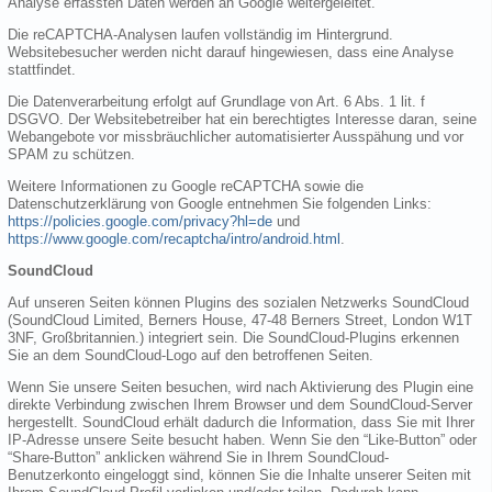
Analyse erfassten Daten werden an Google weitergeleitet.
Die reCAPTCHA-Analysen laufen vollständig im Hintergrund.
Websitebesucher werden nicht darauf hingewiesen, dass eine Analyse
stattfindet.
Die Datenverarbeitung erfolgt auf Grundlage von Art. 6 Abs. 1 lit. f
DSGVO. Der Websitebetreiber hat ein berechtigtes Interesse daran, seine
Webangebote vor missbräuchlicher automatisierter Ausspähung und vor
SPAM zu schützen.
Weitere Informationen zu Google reCAPTCHA sowie die
Datenschutzerklärung von Google entnehmen Sie folgenden Links:
https://policies.google.com/privacy?hl=de
und
https://www.google.com/recaptcha/intro/android.html
.
SoundCloud
Auf unseren Seiten können Plugins des sozialen Netzwerks SoundCloud
(SoundCloud Limited, Berners House, 47-48 Berners Street, London W1T
3NF, Großbritannien.) integriert sein. Die SoundCloud-Plugins erkennen
Sie an dem SoundCloud-Logo auf den betroffenen Seiten.
Wenn Sie unsere Seiten besuchen, wird nach Aktivierung des Plugin eine
direkte Verbindung zwischen Ihrem Browser und dem SoundCloud-Server
hergestellt. SoundCloud erhält dadurch die Information, dass Sie mit Ihrer
IP-Adresse unsere Seite besucht haben. Wenn Sie den “Like-Button” oder
“Share-Button” anklicken während Sie in Ihrem SoundCloud-
Benutzerkonto eingeloggt sind, können Sie die Inhalte unserer Seiten mit