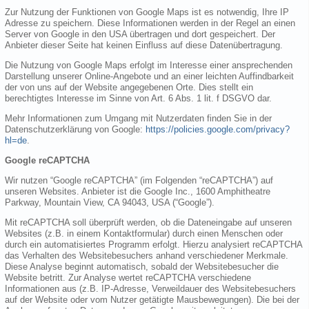
Zur Nutzung der Funktionen von Google Maps ist es notwendig, Ihre IP
Adresse zu speichern. Diese Informationen werden in der Regel an einen
Server von Google in den USA übertragen und dort gespeichert. Der
Anbieter dieser Seite hat keinen Einfluss auf diese Datenübertragung.
Die Nutzung von Google Maps erfolgt im Interesse einer ansprechenden
Darstellung unserer Online-Angebote und an einer leichten Auffindbarkeit
der von uns auf der Website angegebenen Orte. Dies stellt ein
berechtigtes Interesse im Sinne von Art. 6 Abs. 1 lit. f DSGVO dar.
Mehr Informationen zum Umgang mit Nutzerdaten finden Sie in der
Datenschutzerklärung von Google:
https://policies.google.com/privacy?
hl=de
.
Google reCAPTCHA
Wir nutzen “Google reCAPTCHA” (im Folgenden “reCAPTCHA”) auf
unseren Websites. Anbieter ist die Google Inc., 1600 Amphitheatre
Parkway, Mountain View, CA 94043, USA (“Google”).
Mit reCAPTCHA soll überprüft werden, ob die Dateneingabe auf unseren
Websites (z.B. in einem Kontaktformular) durch einen Menschen oder
durch ein automatisiertes Programm erfolgt. Hierzu analysiert reCAPTCHA
das Verhalten des Websitebesuchers anhand verschiedener Merkmale.
Diese Analyse beginnt automatisch, sobald der Websitebesucher die
Website betritt. Zur Analyse wertet reCAPTCHA verschiedene
Informationen aus (z.B. IP-Adresse, Verweildauer des Websitebesuchers
auf der Website oder vom Nutzer getätigte Mausbewegungen). Die bei der