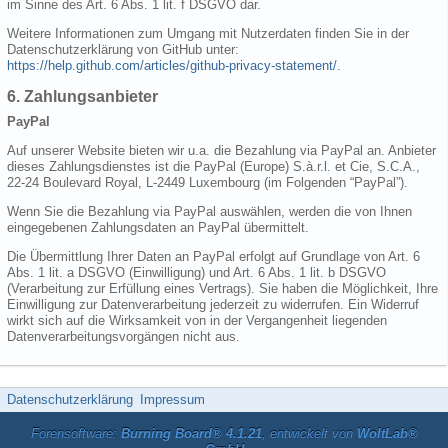
im Sinne des Art. 6 Abs. 1 lit. f DSGVO dar.
Weitere Informationen zum Umgang mit Nutzerdaten finden Sie in der
Datenschutzerklärung von GitHub unter:
https://help.github.com/articles/github-privacy-statement/
.
6. Zahlungsanbieter
PayPal
Auf unserer Website bieten wir u.a. die Bezahlung via PayPal an. Anbieter
dieses Zahlungsdienstes ist die PayPal (Europe) S.à.r.l. et Cie, S.C.A.,
22-24 Boulevard Royal, L-2449 Luxembourg (im Folgenden “PayPal”).
Wenn Sie die Bezahlung via PayPal auswählen, werden die von Ihnen
eingegebenen Zahlungsdaten an PayPal übermittelt.
Die Übermittlung Ihrer Daten an PayPal erfolgt auf Grundlage von Art. 6
Abs. 1 lit. a DSGVO (Einwilligung) und Art. 6 Abs. 1 lit. b DSGVO
(Verarbeitung zur Erfüllung eines Vertrags). Sie haben die Möglichkeit, Ihre
Einwilligung zur Datenverarbeitung jederzeit zu widerrufen. Ein Widerruf
wirkt sich auf die Wirksamkeit von in der Vergangenheit liegenden
Datenverarbeitungsvorgängen nicht aus.
Datenschutzerklärung
Impressum
Forensoftware:
Burning Board® 4.1.21
, entwickelt von
WoltLab®