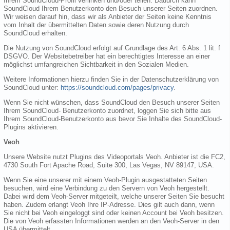
Ihrem SoundCloud-Profil verlinken und/oder teilen. Dadurch kann
SoundCloud Ihrem Benutzerkonto den Besuch unserer Seiten zuordnen.
Wir weisen darauf hin, dass wir als Anbieter der Seiten keine Kenntnis
vom Inhalt der übermittelten Daten sowie deren Nutzung durch
SoundCloud erhalten.
Die Nutzung von SoundCloud erfolgt auf Grundlage des Art. 6 Abs. 1 lit. f
DSGVO. Der Websitebetreiber hat ein berechtigtes Interesse an einer
möglichst umfangreichen Sichtbarkeit in den Sozialen Medien.
Weitere Informationen hierzu finden Sie in der Datenschutzerklärung von
SoundCloud unter:
https://soundcloud.com/pages/privacy
.
Wenn Sie nicht wünschen, dass SoundCloud den Besuch unserer Seiten
Ihrem SoundCloud- Benutzerkonto zuordnet, loggen Sie sich bitte aus
Ihrem SoundCloud-Benutzerkonto aus bevor Sie Inhalte des SoundCloud-
Plugins aktivieren.
Veoh
Unsere Website nutzt Plugins des Videoportals Veoh. Anbieter ist die FC2,
4730 South Fort Apache Road, Suite 300, Las Vegas, NV 89147, USA.
Wenn Sie eine unserer mit einem Veoh-Plugin ausgestatteten Seiten
besuchen, wird eine Verbindung zu den Servern von Veoh hergestellt.
Dabei wird dem Veoh-Server mitgeteilt, welche unserer Seiten Sie besucht
haben. Zudem erlangt Veoh Ihre IP-Adresse. Dies gilt auch dann, wenn
Sie nicht bei Veoh eingeloggt sind oder keinen Account bei Veoh besitzen.
Die von Veoh erfassten Informationen werden an den Veoh-Server in den
USA übermittelt.