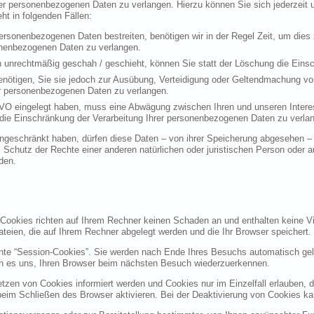
rer personenbezogenen Daten zu verlangen. Hierzu können Sie sich jederzei
t in folgenden Fällen:
personenbezogenen Daten bestreiten, benötigen wir in der Regel Zeit, um dies
sonenbezogenen Daten zu verlangen.
 unrechtmäßig geschah / geschieht, können Sie statt der Löschung die Einsc
nötigen, Sie sie jedoch zur Ausübung, Verteidigung oder Geltendmachung vo
er personenbezogenen Daten zu verlangen.
VO eingelegt haben, muss eine Abwägung zwischen Ihren und unseren Intere
die Einschränkung der Verarbeitung Ihrer personenbezogenen Daten zu verla
geschränkt haben, dürfen diese Daten – von ihrer Speicherung abgesehen – n
hutz der Rechte einer anderen natürlichen oder juristischen Person oder au
den.
 Cookies richten auf Ihrem Rechner keinen Schaden an und enthalten keine Vi
ateien, die auf Ihrem Rechner abgelegt werden und die Ihr Browser speichert.
nte “Session-Cookies”. Sie werden nach Ende Ihres Besuchs automatisch gel
en es uns, Ihren Browser beim nächsten Besuch wiederzuerkennen.
etzen von Cookies informiert werden und Cookies nur im Einzelfall erlauben, 
m Schließen des Browser aktivieren. Bei der Deaktivierung von Cookies kann