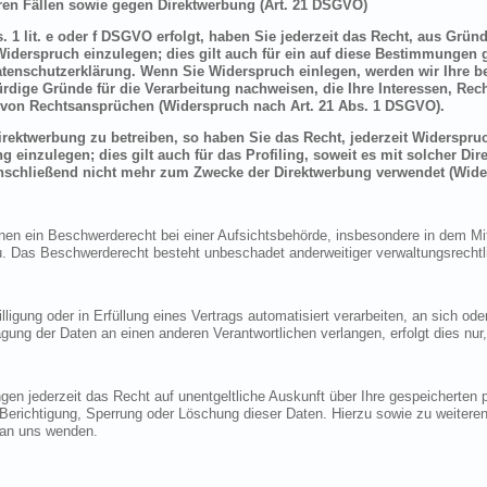
en Fällen sowie gegen Direktwerbung (Art. 21 DSGVO)
 1 lit. e oder f DSGVO erfolgt, haben Sie jederzeit das Recht, aus Grün
derspruch einzulegen; dies gilt auch für ein auf diese Bestimmungen ge
atenschutzerklärung. Wenn Sie Widerspruch einlegen, werden wir Ihre 
rdige Gründe für die Verarbeitung nachweisen, die Ihre Interessen, Rec
von Rechtsansprüchen (Widerspruch nach Art. 21 Abs. 1 DSGVO).
ektwerbung zu betreiben, so haben Sie das Recht, jederzeit Widerspruc
inzulegen; dies gilt auch für das Profiling, soweit es mit solcher Di
schließend nicht mehr zum Zwecke der Direktwerbung verwendet (Wide
n ein Beschwerderecht bei einer Aufsichtsbehörde, insbesondere in dem Mitg
 Das Beschwerderecht besteht unbeschadet anderweitiger verwaltungsrechtlic
lligung oder in Erfüllung eines Vertrags automatisiert verarbeiten, an sich o
gung der Daten an einen anderen Verantwortlichen verlangen, erfolgt dies nur
en jederzeit das Recht auf unentgeltliche Auskunft über Ihre gespeicherte
f Berichtigung, Sperrung oder Löschung dieser Daten. Hierzu sowie zu weit
 an uns wenden.