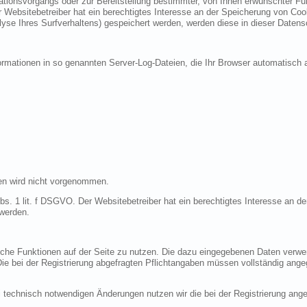
ionsvorgangs oder zur Bereitstellung bestimmter, von Ihnen erwünschter Funk
 Websitebetreiber hat ein berechtigtes Interesse an der Speicherung von Cooki
lyse Ihres Surfverhaltens) gespeichert werden, werden diese in dieser Datens
ormationen in so genannten Server-Log-Dateien, die Ihr Browser automatisch a
en wird nicht vorgenommen.
bs. 1 lit. f DSGVO. Der Websitebetreiber hat ein berechtigtes Interesse an de
 werden.
liche Funktionen auf der Seite zu nutzen. Die dazu eingegebenen Daten verw
 Die bei der Registrierung abgefragten Pflichtangaben müssen vollständig ang
 technisch notwendigen Änderungen nutzen wir die bei der Registrierung an