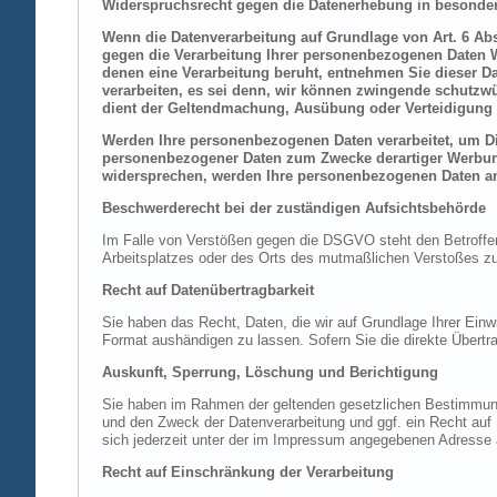
Widerspruchsrecht gegen die Datenerhebung in besonder
Wenn die Datenverarbeitung auf Grundlage von Art. 6 Abs.
gegen die Verarbeitung Ihrer personenbezogenen Daten Wi
denen eine Verarbeitung beruht, entnehmen Sie dieser D
verarbeiten, es sei denn, wir können zwingende schutzwü
dient der Geltendmachung, Ausübung oder Verteidigung 
Werden Ihre personenbezogenen Daten verarbeitet, um Dir
personenbezogener Daten zum Zwecke derartiger Werbung e
widersprechen, werden Ihre personenbezogenen Daten an
Beschwerderecht bei der zuständigen Aufsichtsbehörde
Im Falle von Verstößen gegen die DSGVO steht den Betroffene
Arbeitsplatzes oder des Orts des mutmaßlichen Verstoßes zu.
Recht auf Datenübertragbarkeit
Sie haben das Recht, Daten, die wir auf Grundlage Ihrer Einwi
Format aushändigen zu lassen. Sofern Sie die direkte Übertra
Auskunft, Sperrung, Löschung und Berichtigung
Sie haben im Rahmen der geltenden gesetzlichen Bestimmung
und den Zweck der Datenverarbeitung und ggf. ein Recht au
sich jederzeit unter der im Impressum angegebenen Adresse
Recht auf Einschränkung der Verarbeitung