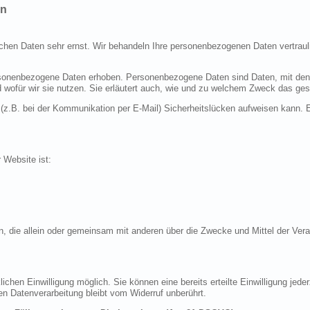
en
ichen Daten sehr ernst. Wir behandeln Ihre personenbezogenen Daten vertraul
nenbezogene Daten erhoben. Personenbezogene Daten sind Daten, mit denen S
d wofür wir sie nutzen. Sie erläutert auch, wie und zu welchem Zweck das ges
 (z.B. bei der Kommunikation per E-Mail) Sicherheitslücken aufweisen kann. E
r Website ist:
erson, die allein oder gemeinsam mit anderen über die Zwecke und Mittel der 
chen Einwilligung möglich. Sie können eine bereits erteilte Einwilligung jeder
en Datenverarbeitung bleibt vom Widerruf unberührt.