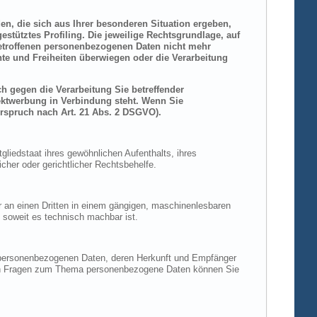
den, die sich aus Ihrer besonderen Situation ergeben,
stütztes Profiling. Die jeweilige Rechtsgrundlage, auf
betroffenen personenbezogenen Daten nicht mehr
hte und Freiheiten überwiegen oder die Verarbeitung
h gegen die Verarbeitung Sie betreffender
rektwerbung in Verbindung steht. Wenn Sie
rspruch nach Art. 21 Abs. 2 DSGVO).
liedstaat ihres gewöhnlichen Aufenthalts, ihres
her oder gerichtlicher Rechtsbehelfe.
der an einen Dritten in einem gängigen, maschinenlesbaren
, soweit es technisch machbar ist.
n personenbezogenen Daten, deren Herkunft und Empfänger
eren Fragen zum Thema personenbezogene Daten können Sie