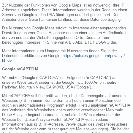
Zur Nutzung der Funktionen von Google Maps ist es notwendig, Ihre IP
Adresse zu speichern. Diese Informationen werden in der Regel an einen
Server von Google in den USA übertragen und dort gespeichert. Der
Anbieter dieser Seite hat keinen Einfluss auf diese Datenübertragung.
Die Nutzung von Google Maps erfolgt im Interesse einer ansprechenden
Darstellung unserer Online-Angebote und an einer leichten Auffindbarkeit
der von uns auf der Website angegebenen Orte. Dies stellt ein
berechtigtes Interesse im Sinne von Art. 6 Abs. 1 lit. f DSGVO dar.
Mehr Informationen zum Umgang mit Nutzerdaten finden Sie in der
Datenschutzerklärung von Google:
https://policies.google.com/privacy?
hl=de
.
Google reCAPTCHA
Wir nutzen “Google reCAPTCHA” (im Folgenden “reCAPTCHA”) auf
unseren Websites. Anbieter ist die Google Inc., 1600 Amphitheatre
Parkway, Mountain View, CA 94043, USA (“Google”).
Mit reCAPTCHA soll überprüft werden, ob die Dateneingabe auf unseren
Websites (z.B. in einem Kontaktformular) durch einen Menschen oder
durch ein automatisiertes Programm erfolgt. Hierzu analysiert reCAPTCHA
das Verhalten des Websitebesuchers anhand verschiedener Merkmale.
Diese Analyse beginnt automatisch, sobald der Websitebesucher die
Website betritt. Zur Analyse wertet reCAPTCHA verschiedene
Informationen aus (z.B. IP-Adresse, Verweildauer des Websitebesuchers
auf der Website oder vom Nutzer getätigte Mausbewegungen). Die bei der