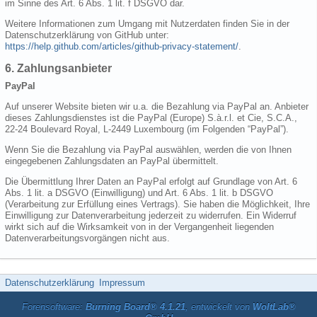
im Sinne des Art. 6 Abs. 1 lit. f DSGVO dar.
Weitere Informationen zum Umgang mit Nutzerdaten finden Sie in der
Datenschutzerklärung von GitHub unter:
https://help.github.com/articles/github-privacy-statement/
.
6. Zahlungsanbieter
PayPal
Auf unserer Website bieten wir u.a. die Bezahlung via PayPal an. Anbieter
dieses Zahlungsdienstes ist die PayPal (Europe) S.à.r.l. et Cie, S.C.A.,
22-24 Boulevard Royal, L-2449 Luxembourg (im Folgenden “PayPal”).
Wenn Sie die Bezahlung via PayPal auswählen, werden die von Ihnen
eingegebenen Zahlungsdaten an PayPal übermittelt.
Die Übermittlung Ihrer Daten an PayPal erfolgt auf Grundlage von Art. 6
Abs. 1 lit. a DSGVO (Einwilligung) und Art. 6 Abs. 1 lit. b DSGVO
(Verarbeitung zur Erfüllung eines Vertrags). Sie haben die Möglichkeit, Ihre
Einwilligung zur Datenverarbeitung jederzeit zu widerrufen. Ein Widerruf
wirkt sich auf die Wirksamkeit von in der Vergangenheit liegenden
Datenverarbeitungsvorgängen nicht aus.
Datenschutzerklärung
Impressum
Forensoftware:
Burning Board® 4.1.21
, entwickelt von
WoltLab®