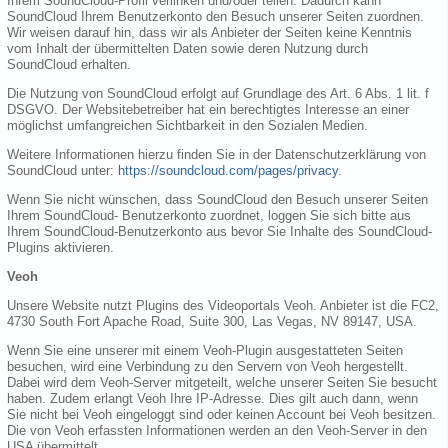
Ihrem SoundCloud-Profil verlinken und/oder teilen. Dadurch kann
SoundCloud Ihrem Benutzerkonto den Besuch unserer Seiten zuordnen.
Wir weisen darauf hin, dass wir als Anbieter der Seiten keine Kenntnis
vom Inhalt der übermittelten Daten sowie deren Nutzung durch
SoundCloud erhalten.
Die Nutzung von SoundCloud erfolgt auf Grundlage des Art. 6 Abs. 1 lit. f
DSGVO. Der Websitebetreiber hat ein berechtigtes Interesse an einer
möglichst umfangreichen Sichtbarkeit in den Sozialen Medien.
Weitere Informationen hierzu finden Sie in der Datenschutzerklärung von
SoundCloud unter:
https://soundcloud.com/pages/privacy
.
Wenn Sie nicht wünschen, dass SoundCloud den Besuch unserer Seiten
Ihrem SoundCloud- Benutzerkonto zuordnet, loggen Sie sich bitte aus
Ihrem SoundCloud-Benutzerkonto aus bevor Sie Inhalte des SoundCloud-
Plugins aktivieren.
Veoh
Unsere Website nutzt Plugins des Videoportals Veoh. Anbieter ist die FC2,
4730 South Fort Apache Road, Suite 300, Las Vegas, NV 89147, USA.
Wenn Sie eine unserer mit einem Veoh-Plugin ausgestatteten Seiten
besuchen, wird eine Verbindung zu den Servern von Veoh hergestellt.
Dabei wird dem Veoh-Server mitgeteilt, welche unserer Seiten Sie besucht
haben. Zudem erlangt Veoh Ihre IP-Adresse. Dies gilt auch dann, wenn
Sie nicht bei Veoh eingeloggt sind oder keinen Account bei Veoh besitzen.
Die von Veoh erfassten Informationen werden an den Veoh-Server in den
USA übermittelt.