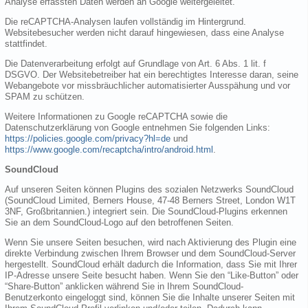
Analyse erfassten Daten werden an Google weitergeleitet.
Die reCAPTCHA-Analysen laufen vollständig im Hintergrund.
Websitebesucher werden nicht darauf hingewiesen, dass eine Analyse
stattfindet.
Die Datenverarbeitung erfolgt auf Grundlage von Art. 6 Abs. 1 lit. f
DSGVO. Der Websitebetreiber hat ein berechtigtes Interesse daran, seine
Webangebote vor missbräuchlicher automatisierter Ausspähung und vor
SPAM zu schützen.
Weitere Informationen zu Google reCAPTCHA sowie die
Datenschutzerklärung von Google entnehmen Sie folgenden Links:
https://policies.google.com/privacy?hl=de
und
https://www.google.com/recaptcha/intro/android.html
.
SoundCloud
Auf unseren Seiten können Plugins des sozialen Netzwerks SoundCloud
(SoundCloud Limited, Berners House, 47-48 Berners Street, London W1T
3NF, Großbritannien.) integriert sein. Die SoundCloud-Plugins erkennen
Sie an dem SoundCloud-Logo auf den betroffenen Seiten.
Wenn Sie unsere Seiten besuchen, wird nach Aktivierung des Plugin eine
direkte Verbindung zwischen Ihrem Browser und dem SoundCloud-Server
hergestellt. SoundCloud erhält dadurch die Information, dass Sie mit Ihrer
IP-Adresse unsere Seite besucht haben. Wenn Sie den “Like-Button” oder
“Share-Button” anklicken während Sie in Ihrem SoundCloud-
Benutzerkonto eingeloggt sind, können Sie die Inhalte unserer Seiten mit