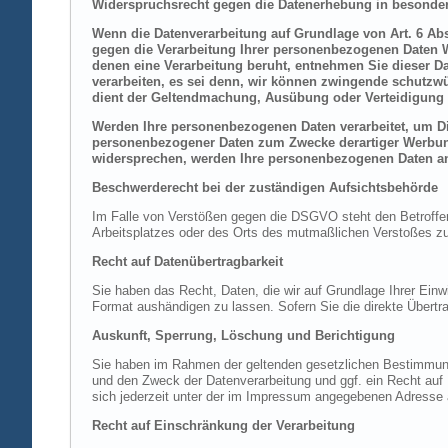
Widerspruchsrecht gegen die Datenerhebung in besonder
Wenn die Datenverarbeitung auf Grundlage von Art. 6 Abs.
gegen die Verarbeitung Ihrer personenbezogenen Daten Wi
denen eine Verarbeitung beruht, entnehmen Sie dieser D
verarbeiten, es sei denn, wir können zwingende schutzwü
dient der Geltendmachung, Ausübung oder Verteidigung 
Werden Ihre personenbezogenen Daten verarbeitet, um Dir
personenbezogener Daten zum Zwecke derartiger Werbung e
widersprechen, werden Ihre personenbezogenen Daten an
Beschwerderecht bei der zuständigen Aufsichtsbehörde
Im Falle von Verstößen gegen die DSGVO steht den Betroffene
Arbeitsplatzes oder des Orts des mutmaßlichen Verstoßes zu.
Recht auf Datenübertragbarkeit
Sie haben das Recht, Daten, die wir auf Grundlage Ihrer Einwi
Format aushändigen zu lassen. Sofern Sie die direkte Übertra
Auskunft, Sperrung, Löschung und Berichtigung
Sie haben im Rahmen der geltenden gesetzlichen Bestimmung
und den Zweck der Datenverarbeitung und ggf. ein Recht au
sich jederzeit unter der im Impressum angegebenen Adresse
Recht auf Einschränkung der Verarbeitung