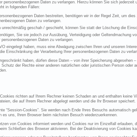
rer personenbezogenen Daten zu verlangen. Hierzu können Sie sich jederzei
t in folgenden Fällen:
personenbezogenen Daten bestreiten, benötigen wir in der Regel Zeit, um dies
sonenbezogenen Daten zu verlangen.
 unrechtmäßig geschah / geschieht, können Sie statt der Löschung die Einsc
nötigen, Sie sie jedoch zur Ausübung, Verteidigung oder Geltendmachung vo
er personenbezogenen Daten zu verlangen.
VO eingelegt haben, muss eine Abwägung zwischen Ihren und unseren Intere
die Einschränkung der Verarbeitung Ihrer personenbezogenen Daten zu verla
geschränkt haben, dürfen diese Daten – von ihrer Speicherung abgesehen – n
hutz der Rechte einer anderen natürlichen oder juristischen Person oder au
den.
 Cookies richten auf Ihrem Rechner keinen Schaden an und enthalten keine Vi
ateien, die auf Ihrem Rechner abgelegt werden und die Ihr Browser speichert.
nte “Session-Cookies”. Sie werden nach Ende Ihres Besuchs automatisch gel
en es uns, Ihren Browser beim nächsten Besuch wiederzuerkennen.
etzen von Cookies informiert werden und Cookies nur im Einzelfall erlauben, 
m Schließen des Browser aktivieren. Bei der Deaktivierung von Cookies kann