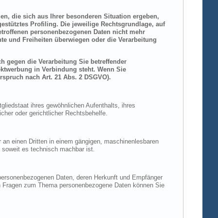
den, die sich aus Ihrer besonderen Situation ergeben,
stütztes Profiling. Die jeweilige Rechtsgrundlage, auf
betroffenen personenbezogenen Daten nicht mehr
hte und Freiheiten überwiegen oder die Verarbeitung
h gegen die Verarbeitung Sie betreffender
rektwerbung in Verbindung steht. Wenn Sie
rspruch nach Art. 21 Abs. 2 DSGVO).
liedstaat ihres gewöhnlichen Aufenthalts, ihres
her oder gerichtlicher Rechtsbehelfe.
der an einen Dritten in einem gängigen, maschinenlesbaren
, soweit es technisch machbar ist.
n personenbezogenen Daten, deren Herkunft und Empfänger
eren Fragen zum Thema personenbezogene Daten können Sie