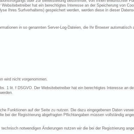
ionsvorgangs oder zur Bereitstellung bestimmter, von Ihnen erwünschter Funk
 Websitebetreiber hat ein berechtigtes Interesse an der Speicherung von Cooki
lyse Ihres Surfverhaltens) gespeichert werden, werden diese in dieser Datens
ormationen in so genannten Server-Log-Dateien, die Ihr Browser automatisch a
en wird nicht vorgenommen.
bs. 1 lit. f DSGVO. Der Websitebetreiber hat ein berechtigtes Interesse an de
 werden.
liche Funktionen auf der Seite zu nutzen. Die dazu eingegebenen Daten verw
 Die bei der Registrierung abgefragten Pflichtangaben müssen vollständig ang
 technisch notwendigen Änderungen nutzen wir die bei der Registrierung an