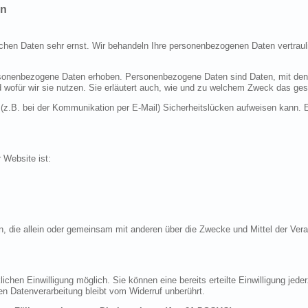
en
ichen Daten sehr ernst. Wir behandeln Ihre personenbezogenen Daten vertraul
nenbezogene Daten erhoben. Personenbezogene Daten sind Daten, mit denen S
d wofür wir sie nutzen. Sie erläutert auch, wie und zu welchem Zweck das ges
 (z.B. bei der Kommunikation per E-Mail) Sicherheitslücken aufweisen kann. E
r Website ist:
erson, die allein oder gemeinsam mit anderen über die Zwecke und Mittel der 
chen Einwilligung möglich. Sie können eine bereits erteilte Einwilligung jeder
en Datenverarbeitung bleibt vom Widerruf unberührt.