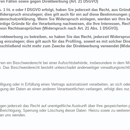
en Fällen sowie gegen Direktwerbung (Art. 21 DSGVO)
 1 lit. e oder f DSGVO erfolgt, haben Sie jederzeit das Recht, aus Grün
derspruch einzulegen; dies gilt auch für ein auf diese Bestimmungen ge
atenschutzerklärung. Wenn Sie Widerspruch einlegen, werden wir Ihre 
rdige Gründe für die Verarbeitung nachweisen, die Ihre Interessen, Rec
von Rechtsansprüchen (Widerspruch nach Art. 21 Abs. 1 DSGVO).
ektwerbung zu betreiben, so haben Sie das Recht, jederzeit Widerspruc
inzulegen; dies gilt auch für das Profiling, soweit es mit solcher Di
schließend nicht mehr zum Zwecke der Direktwerbung verwendet (Wide
n ein Beschwerderecht bei einer Aufsichtsbehörde, insbesondere in dem Mitg
 Das Beschwerderecht besteht unbeschadet anderweitiger verwaltungsrechtlic
lligung oder in Erfüllung eines Vertrags automatisiert verarbeiten, an sich o
gung der Daten an einen anderen Verantwortlichen verlangen, erfolgt dies nur
en jederzeit das Recht auf unentgeltliche Auskunft über Ihre gespeicherte
f Berichtigung, Sperrung oder Löschung dieser Daten. Hierzu sowie zu weit
 an uns wenden.