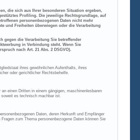
den, die sich aus Ihrer besonderen Situation ergeben,
stütztes Profiling. Die jeweilige Rechtsgrundlage, auf
betroffenen personenbezogenen Daten nicht mehr
hte und Freiheiten überwiegen oder die Verarbeitung
h gegen die Verarbeitung Sie betreffender
rektwerbung in Verbindung steht. Wenn Sie
rspruch nach Art. 21 Abs. 2 DSGVO).
liedstaat ihres gewöhnlichen Aufenthalts, ihres
her oder gerichtlicher Rechtsbehelfe.
der an einen Dritten in einem gängigen, maschinenlesbaren
, soweit es technisch machbar ist.
n personenbezogenen Daten, deren Herkunft und Empfänger
eren Fragen zum Thema personenbezogene Daten können Sie