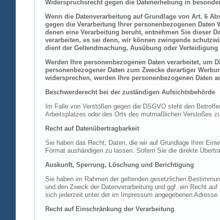
Widerspruchsrecht gegen die Datenerhebung in besonder
Wenn die Datenverarbeitung auf Grundlage von Art. 6 Abs.
gegen die Verarbeitung Ihrer personenbezogenen Daten Wi
denen eine Verarbeitung beruht, entnehmen Sie dieser D
verarbeiten, es sei denn, wir können zwingende schutzwü
dient der Geltendmachung, Ausübung oder Verteidigung 
Werden Ihre personenbezogenen Daten verarbeitet, um Dir
personenbezogener Daten zum Zwecke derartiger Werbung e
widersprechen, werden Ihre personenbezogenen Daten an
Beschwerderecht bei der zuständigen Aufsichtsbehörde
Im Falle von Verstößen gegen die DSGVO steht den Betroffene
Arbeitsplatzes oder des Orts des mutmaßlichen Verstoßes zu.
Recht auf Datenübertragbarkeit
Sie haben das Recht, Daten, die wir auf Grundlage Ihrer Einwi
Format aushändigen zu lassen. Sofern Sie die direkte Übertra
Auskunft, Sperrung, Löschung und Berichtigung
Sie haben im Rahmen der geltenden gesetzlichen Bestimmung
und den Zweck der Datenverarbeitung und ggf. ein Recht au
sich jederzeit unter der im Impressum angegebenen Adresse
Recht auf Einschränkung der Verarbeitung