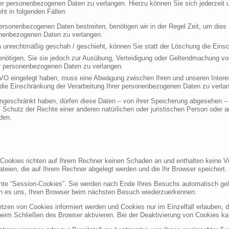
rer personenbezogenen Daten zu verlangen. Hierzu können Sie sich jederzei
t in folgenden Fällen:
personenbezogenen Daten bestreiten, benötigen wir in der Regel Zeit, um dies
sonenbezogenen Daten zu verlangen.
 unrechtmäßig geschah / geschieht, können Sie statt der Löschung die Einsc
nötigen, Sie sie jedoch zur Ausübung, Verteidigung oder Geltendmachung vo
er personenbezogenen Daten zu verlangen.
VO eingelegt haben, muss eine Abwägung zwischen Ihren und unseren Intere
die Einschränkung der Verarbeitung Ihrer personenbezogenen Daten zu verla
geschränkt haben, dürfen diese Daten – von ihrer Speicherung abgesehen – n
hutz der Rechte einer anderen natürlichen oder juristischen Person oder au
den.
 Cookies richten auf Ihrem Rechner keinen Schaden an und enthalten keine Vi
ateien, die auf Ihrem Rechner abgelegt werden und die Ihr Browser speichert.
nte “Session-Cookies”. Sie werden nach Ende Ihres Besuchs automatisch gel
en es uns, Ihren Browser beim nächsten Besuch wiederzuerkennen.
etzen von Cookies informiert werden und Cookies nur im Einzelfall erlauben, 
m Schließen des Browser aktivieren. Bei der Deaktivierung von Cookies kann