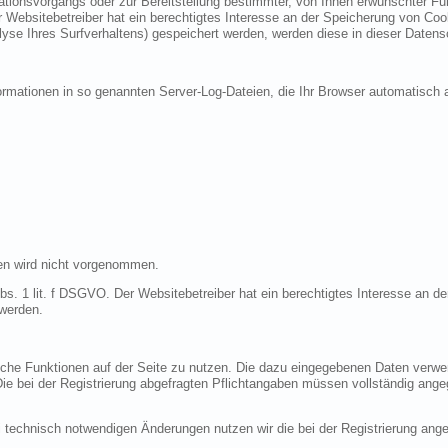
ionsvorgangs oder zur Bereitstellung bestimmter, von Ihnen erwünschter Funk
 Websitebetreiber hat ein berechtigtes Interesse an der Speicherung von Cooki
lyse Ihres Surfverhaltens) gespeichert werden, werden diese in dieser Datens
ormationen in so genannten Server-Log-Dateien, die Ihr Browser automatisch a
en wird nicht vorgenommen.
bs. 1 lit. f DSGVO. Der Websitebetreiber hat ein berechtigtes Interesse an de
 werden.
liche Funktionen auf der Seite zu nutzen. Die dazu eingegebenen Daten verw
 Die bei der Registrierung abgefragten Pflichtangaben müssen vollständig ang
 technisch notwendigen Änderungen nutzen wir die bei der Registrierung an