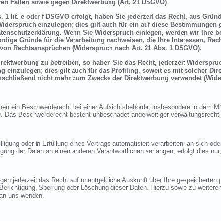
en Fällen sowie gegen Direktwerbung (Art. 21 DSGVO)
 1 lit. e oder f DSGVO erfolgt, haben Sie jederzeit das Recht, aus Grün
derspruch einzulegen; dies gilt auch für ein auf diese Bestimmungen ge
atenschutzerklärung. Wenn Sie Widerspruch einlegen, werden wir Ihre 
rdige Gründe für die Verarbeitung nachweisen, die Ihre Interessen, Rec
von Rechtsansprüchen (Widerspruch nach Art. 21 Abs. 1 DSGVO).
ektwerbung zu betreiben, so haben Sie das Recht, jederzeit Widerspruc
inzulegen; dies gilt auch für das Profiling, soweit es mit solcher Di
schließend nicht mehr zum Zwecke der Direktwerbung verwendet (Wide
n ein Beschwerderecht bei einer Aufsichtsbehörde, insbesondere in dem Mitg
 Das Beschwerderecht besteht unbeschadet anderweitiger verwaltungsrechtlic
lligung oder in Erfüllung eines Vertrags automatisiert verarbeiten, an sich o
gung der Daten an einen anderen Verantwortlichen verlangen, erfolgt dies nur
en jederzeit das Recht auf unentgeltliche Auskunft über Ihre gespeicherte
f Berichtigung, Sperrung oder Löschung dieser Daten. Hierzu sowie zu weit
 an uns wenden.