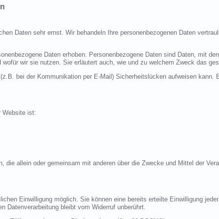
en
ichen Daten sehr ernst. Wir behandeln Ihre personenbezogenen Daten vertraul
nenbezogene Daten erhoben. Personenbezogene Daten sind Daten, mit denen S
d wofür wir sie nutzen. Sie erläutert auch, wie und zu welchem Zweck das ges
 (z.B. bei der Kommunikation per E-Mail) Sicherheitslücken aufweisen kann. E
r Website ist:
erson, die allein oder gemeinsam mit anderen über die Zwecke und Mittel der 
chen Einwilligung möglich. Sie können eine bereits erteilte Einwilligung jeder
en Datenverarbeitung bleibt vom Widerruf unberührt.