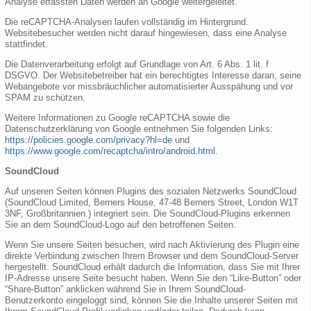
Analyse erfassten Daten werden an Google weitergeleitet.
Die reCAPTCHA-Analysen laufen vollständig im Hintergrund.
Websitebesucher werden nicht darauf hingewiesen, dass eine Analyse
stattfindet.
Die Datenverarbeitung erfolgt auf Grundlage von Art. 6 Abs. 1 lit. f
DSGVO. Der Websitebetreiber hat ein berechtigtes Interesse daran, seine
Webangebote vor missbräuchlicher automatisierter Ausspähung und vor
SPAM zu schützen.
Weitere Informationen zu Google reCAPTCHA sowie die
Datenschutzerklärung von Google entnehmen Sie folgenden Links:
https://policies.google.com/privacy?hl=de
und
https://www.google.com/recaptcha/intro/android.html
.
SoundCloud
Auf unseren Seiten können Plugins des sozialen Netzwerks SoundCloud
(SoundCloud Limited, Berners House, 47-48 Berners Street, London W1T
3NF, Großbritannien.) integriert sein. Die SoundCloud-Plugins erkennen
Sie an dem SoundCloud-Logo auf den betroffenen Seiten.
Wenn Sie unsere Seiten besuchen, wird nach Aktivierung des Plugin eine
direkte Verbindung zwischen Ihrem Browser und dem SoundCloud-Server
hergestellt. SoundCloud erhält dadurch die Information, dass Sie mit Ihrer
IP-Adresse unsere Seite besucht haben. Wenn Sie den “Like-Button” oder
“Share-Button” anklicken während Sie in Ihrem SoundCloud-
Benutzerkonto eingeloggt sind, können Sie die Inhalte unserer Seiten mit