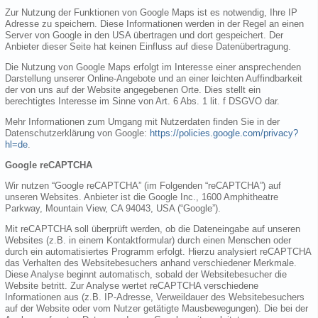
Zur Nutzung der Funktionen von Google Maps ist es notwendig, Ihre IP
Adresse zu speichern. Diese Informationen werden in der Regel an einen
Server von Google in den USA übertragen und dort gespeichert. Der
Anbieter dieser Seite hat keinen Einfluss auf diese Datenübertragung.
Die Nutzung von Google Maps erfolgt im Interesse einer ansprechenden
Darstellung unserer Online-Angebote und an einer leichten Auffindbarkeit
der von uns auf der Website angegebenen Orte. Dies stellt ein
berechtigtes Interesse im Sinne von Art. 6 Abs. 1 lit. f DSGVO dar.
Mehr Informationen zum Umgang mit Nutzerdaten finden Sie in der
Datenschutzerklärung von Google:
https://policies.google.com/privacy?
hl=de
.
Google reCAPTCHA
Wir nutzen “Google reCAPTCHA” (im Folgenden “reCAPTCHA”) auf
unseren Websites. Anbieter ist die Google Inc., 1600 Amphitheatre
Parkway, Mountain View, CA 94043, USA (“Google”).
Mit reCAPTCHA soll überprüft werden, ob die Dateneingabe auf unseren
Websites (z.B. in einem Kontaktformular) durch einen Menschen oder
durch ein automatisiertes Programm erfolgt. Hierzu analysiert reCAPTCHA
das Verhalten des Websitebesuchers anhand verschiedener Merkmale.
Diese Analyse beginnt automatisch, sobald der Websitebesucher die
Website betritt. Zur Analyse wertet reCAPTCHA verschiedene
Informationen aus (z.B. IP-Adresse, Verweildauer des Websitebesuchers
auf der Website oder vom Nutzer getätigte Mausbewegungen). Die bei der