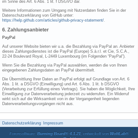
im Sinne des Art. 6 Abs. 1 lit. f DSGVO dar.
Weitere Informationen zum Umgang mit Nutzerdaten finden Sie in der
Datenschutzerklärung von GitHub unter:
https://help.github.com/articles/github-privacy-statement/
.
6. Zahlungsanbieter
PayPal
Auf unserer Website bieten wir u.a. die Bezahlung via PayPal an. Anbieter
dieses Zahlungsdienstes ist die PayPal (Europe) S.à.r.l. et Cie, S.C.A.,
22-24 Boulevard Royal, L-2449 Luxembourg (im Folgenden “PayPal”).
Wenn Sie die Bezahlung via PayPal auswählen, werden die von Ihnen
eingegebenen Zahlungsdaten an PayPal übermittelt.
Die Übermittlung Ihrer Daten an PayPal erfolgt auf Grundlage von Art. 6
Abs. 1 lit. a DSGVO (Einwilligung) und Art. 6 Abs. 1 lit. b DSGVO
(Verarbeitung zur Erfüllung eines Vertrags). Sie haben die Möglichkeit, Ihre
Einwilligung zur Datenverarbeitung jederzeit zu widerrufen. Ein Widerruf
wirkt sich auf die Wirksamkeit von in der Vergangenheit liegenden
Datenverarbeitungsvorgängen nicht aus.
Datenschutzerklärung
Impressum
Forensoftware:
Burning Board® 4.1.21
, entwickelt von
WoltLab®