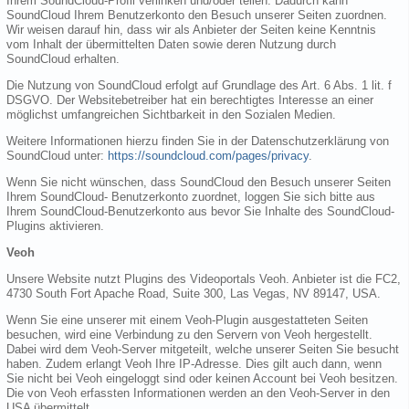
Ihrem SoundCloud-Profil verlinken und/oder teilen. Dadurch kann
SoundCloud Ihrem Benutzerkonto den Besuch unserer Seiten zuordnen.
Wir weisen darauf hin, dass wir als Anbieter der Seiten keine Kenntnis
vom Inhalt der übermittelten Daten sowie deren Nutzung durch
SoundCloud erhalten.
Die Nutzung von SoundCloud erfolgt auf Grundlage des Art. 6 Abs. 1 lit. f
DSGVO. Der Websitebetreiber hat ein berechtigtes Interesse an einer
möglichst umfangreichen Sichtbarkeit in den Sozialen Medien.
Weitere Informationen hierzu finden Sie in der Datenschutzerklärung von
SoundCloud unter:
https://soundcloud.com/pages/privacy
.
Wenn Sie nicht wünschen, dass SoundCloud den Besuch unserer Seiten
Ihrem SoundCloud- Benutzerkonto zuordnet, loggen Sie sich bitte aus
Ihrem SoundCloud-Benutzerkonto aus bevor Sie Inhalte des SoundCloud-
Plugins aktivieren.
Veoh
Unsere Website nutzt Plugins des Videoportals Veoh. Anbieter ist die FC2,
4730 South Fort Apache Road, Suite 300, Las Vegas, NV 89147, USA.
Wenn Sie eine unserer mit einem Veoh-Plugin ausgestatteten Seiten
besuchen, wird eine Verbindung zu den Servern von Veoh hergestellt.
Dabei wird dem Veoh-Server mitgeteilt, welche unserer Seiten Sie besucht
haben. Zudem erlangt Veoh Ihre IP-Adresse. Dies gilt auch dann, wenn
Sie nicht bei Veoh eingeloggt sind oder keinen Account bei Veoh besitzen.
Die von Veoh erfassten Informationen werden an den Veoh-Server in den
USA übermittelt.