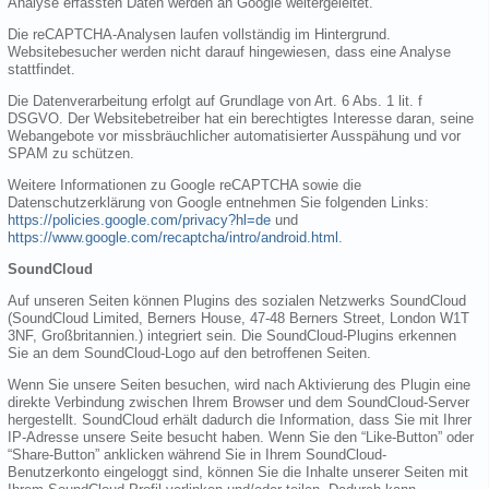
Analyse erfassten Daten werden an Google weitergeleitet.
Die reCAPTCHA-Analysen laufen vollständig im Hintergrund.
Websitebesucher werden nicht darauf hingewiesen, dass eine Analyse
stattfindet.
Die Datenverarbeitung erfolgt auf Grundlage von Art. 6 Abs. 1 lit. f
DSGVO. Der Websitebetreiber hat ein berechtigtes Interesse daran, seine
Webangebote vor missbräuchlicher automatisierter Ausspähung und vor
SPAM zu schützen.
Weitere Informationen zu Google reCAPTCHA sowie die
Datenschutzerklärung von Google entnehmen Sie folgenden Links:
https://policies.google.com/privacy?hl=de
und
https://www.google.com/recaptcha/intro/android.html
.
SoundCloud
Auf unseren Seiten können Plugins des sozialen Netzwerks SoundCloud
(SoundCloud Limited, Berners House, 47-48 Berners Street, London W1T
3NF, Großbritannien.) integriert sein. Die SoundCloud-Plugins erkennen
Sie an dem SoundCloud-Logo auf den betroffenen Seiten.
Wenn Sie unsere Seiten besuchen, wird nach Aktivierung des Plugin eine
direkte Verbindung zwischen Ihrem Browser und dem SoundCloud-Server
hergestellt. SoundCloud erhält dadurch die Information, dass Sie mit Ihrer
IP-Adresse unsere Seite besucht haben. Wenn Sie den “Like-Button” oder
“Share-Button” anklicken während Sie in Ihrem SoundCloud-
Benutzerkonto eingeloggt sind, können Sie die Inhalte unserer Seiten mit