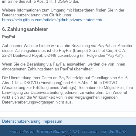
im Sinne des Art. 6 Abs. 1 lit. f DSGVO dar.
Weitere Informationen zum Umgang mit Nutzerdaten finden Sie in der
Datenschutzerklärung von GitHub unter:
https://help.github.com/articles/github-privacy-statement/
.
6. Zahlungsanbieter
PayPal
Auf unserer Website bieten wir u.a. die Bezahlung via PayPal an. Anbieter
dieses Zahlungsdienstes ist die PayPal (Europe) S.à.r.l. et Cie, S.C.A.,
22-24 Boulevard Royal, L-2449 Luxembourg (im Folgenden “PayPal”).
Wenn Sie die Bezahlung via PayPal auswählen, werden die von Ihnen
eingegebenen Zahlungsdaten an PayPal übermittelt.
Die Übermittlung Ihrer Daten an PayPal erfolgt auf Grundlage von Art. 6
Abs. 1 lit. a DSGVO (Einwilligung) und Art. 6 Abs. 1 lit. b DSGVO
(Verarbeitung zur Erfüllung eines Vertrags). Sie haben die Möglichkeit, Ihre
Einwilligung zur Datenverarbeitung jederzeit zu widerrufen. Ein Widerruf
wirkt sich auf die Wirksamkeit von in der Vergangenheit liegenden
Datenverarbeitungsvorgängen nicht aus.
Datenschutzerklärung
Impressum
Forensoftware:
Burning Board® 4.1.21
, entwickelt von
WoltLab®