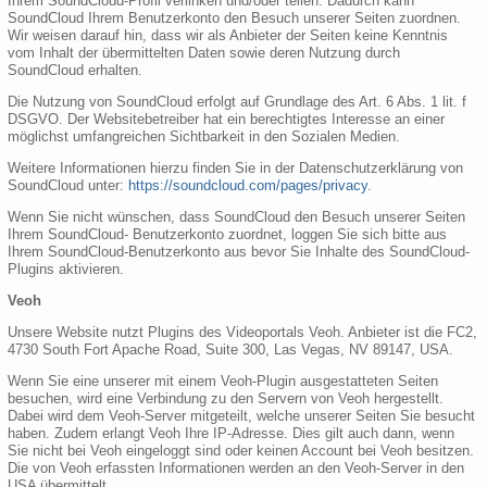
Ihrem SoundCloud-Profil verlinken und/oder teilen. Dadurch kann
SoundCloud Ihrem Benutzerkonto den Besuch unserer Seiten zuordnen.
Wir weisen darauf hin, dass wir als Anbieter der Seiten keine Kenntnis
vom Inhalt der übermittelten Daten sowie deren Nutzung durch
SoundCloud erhalten.
Die Nutzung von SoundCloud erfolgt auf Grundlage des Art. 6 Abs. 1 lit. f
DSGVO. Der Websitebetreiber hat ein berechtigtes Interesse an einer
möglichst umfangreichen Sichtbarkeit in den Sozialen Medien.
Weitere Informationen hierzu finden Sie in der Datenschutzerklärung von
SoundCloud unter:
https://soundcloud.com/pages/privacy
.
Wenn Sie nicht wünschen, dass SoundCloud den Besuch unserer Seiten
Ihrem SoundCloud- Benutzerkonto zuordnet, loggen Sie sich bitte aus
Ihrem SoundCloud-Benutzerkonto aus bevor Sie Inhalte des SoundCloud-
Plugins aktivieren.
Veoh
Unsere Website nutzt Plugins des Videoportals Veoh. Anbieter ist die FC2,
4730 South Fort Apache Road, Suite 300, Las Vegas, NV 89147, USA.
Wenn Sie eine unserer mit einem Veoh-Plugin ausgestatteten Seiten
besuchen, wird eine Verbindung zu den Servern von Veoh hergestellt.
Dabei wird dem Veoh-Server mitgeteilt, welche unserer Seiten Sie besucht
haben. Zudem erlangt Veoh Ihre IP-Adresse. Dies gilt auch dann, wenn
Sie nicht bei Veoh eingeloggt sind oder keinen Account bei Veoh besitzen.
Die von Veoh erfassten Informationen werden an den Veoh-Server in den
USA übermittelt.