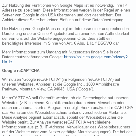
Zur Nutzung der Funktionen von Google Maps ist es notwendig, Ihre IP
Adresse zu speichern. Diese Informationen werden in der Regel an einen
Server von Google in den USA übertragen und dort gespeichert. Der
Anbieter dieser Seite hat keinen Einfluss auf diese Datenübertragung.
Die Nutzung von Google Maps erfolgt im Interesse einer ansprechenden
Darstellung unserer Online-Angebote und an einer leichten Auffindbarkeit
der von uns auf der Website angegebenen Orte. Dies stellt ein
berechtigtes Interesse im Sinne von Art. 6 Abs. 1 lit. f DSGVO dar.
Mehr Informationen zum Umgang mit Nutzerdaten finden Sie in der
Datenschutzerklärung von Google:
https://policies.google.com/privacy?
hl=de
.
Google reCAPTCHA
Wir nutzen “Google reCAPTCHA” (im Folgenden “reCAPTCHA”) auf
unseren Websites. Anbieter ist die Google Inc., 1600 Amphitheatre
Parkway, Mountain View, CA 94043, USA (“Google”).
Mit reCAPTCHA soll überprüft werden, ob die Dateneingabe auf unseren
Websites (z.B. in einem Kontaktformular) durch einen Menschen oder
durch ein automatisiertes Programm erfolgt. Hierzu analysiert reCAPTCHA
das Verhalten des Websitebesuchers anhand verschiedener Merkmale.
Diese Analyse beginnt automatisch, sobald der Websitebesucher die
Website betritt. Zur Analyse wertet reCAPTCHA verschiedene
Informationen aus (z.B. IP-Adresse, Verweildauer des Websitebesuchers
auf der Website oder vom Nutzer getätigte Mausbewegungen). Die bei der