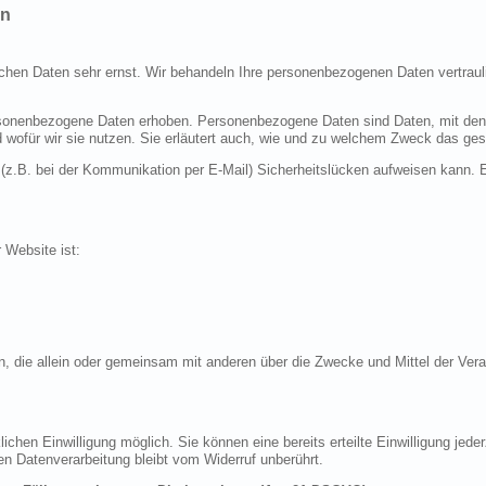
en
ichen Daten sehr ernst. Wir behandeln Ihre personenbezogenen Daten vertraul
nenbezogene Daten erhoben. Personenbezogene Daten sind Daten, mit denen S
d wofür wir sie nutzen. Sie erläutert auch, wie und zu welchem Zweck das ges
 (z.B. bei der Kommunikation per E-Mail) Sicherheitslücken aufweisen kann. E
r Website ist:
erson, die allein oder gemeinsam mit anderen über die Zwecke und Mittel der 
chen Einwilligung möglich. Sie können eine bereits erteilte Einwilligung jeder
en Datenverarbeitung bleibt vom Widerruf unberührt.