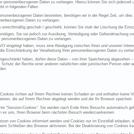
rer personenbezogenen Daten zu verlangen. Hierzu können Sie sich jederzei
t in folgenden Fällen:
personenbezogenen Daten bestreiten, benötigen wir in der Regel Zeit, um dies
sonenbezogenen Daten zu verlangen.
 unrechtmäßig geschah / geschieht, können Sie statt der Löschung die Einsc
nötigen, Sie sie jedoch zur Ausübung, Verteidigung oder Geltendmachung vo
er personenbezogenen Daten zu verlangen.
VO eingelegt haben, muss eine Abwägung zwischen Ihren und unseren Intere
die Einschränkung der Verarbeitung Ihrer personenbezogenen Daten zu verla
geschränkt haben, dürfen diese Daten – von ihrer Speicherung abgesehen – n
hutz der Rechte einer anderen natürlichen oder juristischen Person oder au
den.
 Cookies richten auf Ihrem Rechner keinen Schaden an und enthalten keine Vi
ateien, die auf Ihrem Rechner abgelegt werden und die Ihr Browser speichert.
nte “Session-Cookies”. Sie werden nach Ende Ihres Besuchs automatisch gel
en es uns, Ihren Browser beim nächsten Besuch wiederzuerkennen.
etzen von Cookies informiert werden und Cookies nur im Einzelfall erlauben, 
m Schließen des Browser aktivieren. Bei der Deaktivierung von Cookies kann