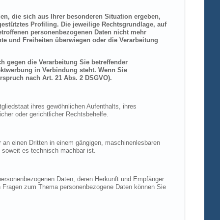
den, die sich aus Ihrer besonderen Situation ergeben,
stütztes Profiling. Die jeweilige Rechtsgrundlage, auf
betroffenen personenbezogenen Daten nicht mehr
hte und Freiheiten überwiegen oder die Verarbeitung
h gegen die Verarbeitung Sie betreffender
rektwerbung in Verbindung steht. Wenn Sie
rspruch nach Art. 21 Abs. 2 DSGVO).
liedstaat ihres gewöhnlichen Aufenthalts, ihres
her oder gerichtlicher Rechtsbehelfe.
der an einen Dritten in einem gängigen, maschinenlesbaren
, soweit es technisch machbar ist.
n personenbezogenen Daten, deren Herkunft und Empfänger
eren Fragen zum Thema personenbezogene Daten können Sie