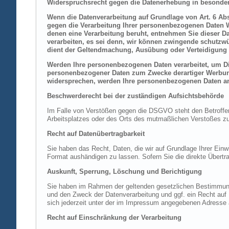
Widerspruchsrecht gegen die Datenerhebung in besonder
Wenn die Datenverarbeitung auf Grundlage von Art. 6 Abs.
gegen die Verarbeitung Ihrer personenbezogenen Daten Wi
denen eine Verarbeitung beruht, entnehmen Sie dieser D
verarbeiten, es sei denn, wir können zwingende schutzwü
dient der Geltendmachung, Ausübung oder Verteidigung 
Werden Ihre personenbezogenen Daten verarbeitet, um Dir
personenbezogener Daten zum Zwecke derartiger Werbung e
widersprechen, werden Ihre personenbezogenen Daten an
Beschwerderecht bei der zuständigen Aufsichtsbehörde
Im Falle von Verstößen gegen die DSGVO steht den Betroffene
Arbeitsplatzes oder des Orts des mutmaßlichen Verstoßes zu.
Recht auf Datenübertragbarkeit
Sie haben das Recht, Daten, die wir auf Grundlage Ihrer Einwi
Format aushändigen zu lassen. Sofern Sie die direkte Übertra
Auskunft, Sperrung, Löschung und Berichtigung
Sie haben im Rahmen der geltenden gesetzlichen Bestimmung
und den Zweck der Datenverarbeitung und ggf. ein Recht au
sich jederzeit unter der im Impressum angegebenen Adresse
Recht auf Einschränkung der Verarbeitung