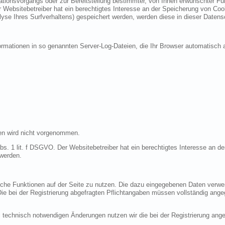
ionsvorgangs oder zur Bereitstellung bestimmter, von Ihnen erwünschter Funk
 Websitebetreiber hat ein berechtigtes Interesse an der Speicherung von Cooki
lyse Ihres Surfverhaltens) gespeichert werden, werden diese in dieser Datens
ormationen in so genannten Server-Log-Dateien, die Ihr Browser automatisch a
en wird nicht vorgenommen.
bs. 1 lit. f DSGVO. Der Websitebetreiber hat ein berechtigtes Interesse an de
 werden.
liche Funktionen auf der Seite zu nutzen. Die dazu eingegebenen Daten verw
 Die bei der Registrierung abgefragten Pflichtangaben müssen vollständig ang
 technisch notwendigen Änderungen nutzen wir die bei der Registrierung an