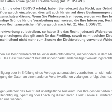
en Fällen sowie gegen Direktwerbung (Art. 21 DSGVO)
 1 lit. e oder f DSGVO erfolgt, haben Sie jederzeit das Recht, aus Grün
derspruch einzulegen; dies gilt auch für ein auf diese Bestimmungen ge
atenschutzerklärung. Wenn Sie Widerspruch einlegen, werden wir Ihre 
rdige Gründe für die Verarbeitung nachweisen, die Ihre Interessen, Rec
von Rechtsansprüchen (Widerspruch nach Art. 21 Abs. 1 DSGVO).
ektwerbung zu betreiben, so haben Sie das Recht, jederzeit Widerspruc
inzulegen; dies gilt auch für das Profiling, soweit es mit solcher Di
schließend nicht mehr zum Zwecke der Direktwerbung verwendet (Wide
n ein Beschwerderecht bei einer Aufsichtsbehörde, insbesondere in dem Mitg
 Das Beschwerderecht besteht unbeschadet anderweitiger verwaltungsrechtlic
lligung oder in Erfüllung eines Vertrags automatisiert verarbeiten, an sich o
gung der Daten an einen anderen Verantwortlichen verlangen, erfolgt dies nur
en jederzeit das Recht auf unentgeltliche Auskunft über Ihre gespeicherte
f Berichtigung, Sperrung oder Löschung dieser Daten. Hierzu sowie zu weit
 an uns wenden.