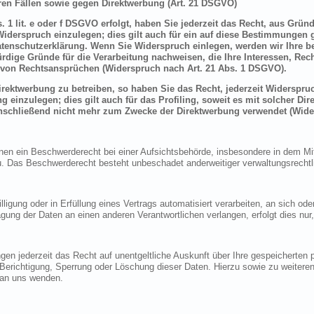
en Fällen sowie gegen Direktwerbung (Art. 21 DSGVO)
 1 lit. e oder f DSGVO erfolgt, haben Sie jederzeit das Recht, aus Grün
derspruch einzulegen; dies gilt auch für ein auf diese Bestimmungen ge
atenschutzerklärung. Wenn Sie Widerspruch einlegen, werden wir Ihre 
rdige Gründe für die Verarbeitung nachweisen, die Ihre Interessen, Rec
von Rechtsansprüchen (Widerspruch nach Art. 21 Abs. 1 DSGVO).
ektwerbung zu betreiben, so haben Sie das Recht, jederzeit Widerspruc
inzulegen; dies gilt auch für das Profiling, soweit es mit solcher Di
schließend nicht mehr zum Zwecke der Direktwerbung verwendet (Wide
n ein Beschwerderecht bei einer Aufsichtsbehörde, insbesondere in dem Mitg
 Das Beschwerderecht besteht unbeschadet anderweitiger verwaltungsrechtlic
lligung oder in Erfüllung eines Vertrags automatisiert verarbeiten, an sich o
gung der Daten an einen anderen Verantwortlichen verlangen, erfolgt dies nur
en jederzeit das Recht auf unentgeltliche Auskunft über Ihre gespeicherte
f Berichtigung, Sperrung oder Löschung dieser Daten. Hierzu sowie zu weit
 an uns wenden.