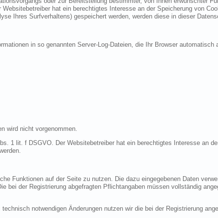
ionsvorgangs oder zur Bereitstellung bestimmter, von Ihnen erwünschter Funk
 Websitebetreiber hat ein berechtigtes Interesse an der Speicherung von Cooki
lyse Ihres Surfverhaltens) gespeichert werden, werden diese in dieser Datens
ormationen in so genannten Server-Log-Dateien, die Ihr Browser automatisch a
en wird nicht vorgenommen.
bs. 1 lit. f DSGVO. Der Websitebetreiber hat ein berechtigtes Interesse an de
 werden.
liche Funktionen auf der Seite zu nutzen. Die dazu eingegebenen Daten verw
 Die bei der Registrierung abgefragten Pflichtangaben müssen vollständig ang
 technisch notwendigen Änderungen nutzen wir die bei der Registrierung an