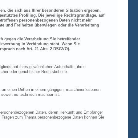
den, die sich aus Ihrer besonderen Situation ergeben,
stütztes Profiling. Die jeweilige Rechtsgrundlage, auf
betroffenen personenbezogenen Daten nicht mehr
hte und Freiheiten überwiegen oder die Verarbeitung
h gegen die Verarbeitung Sie betreffender
rektwerbung in Verbindung steht. Wenn Sie
rspruch nach Art. 21 Abs. 2 DSGVO).
liedstaat ihres gewöhnlichen Aufenthalts, ihres
her oder gerichtlicher Rechtsbehelfe.
der an einen Dritten in einem gängigen, maschinenlesbaren
, soweit es technisch machbar ist.
n personenbezogenen Daten, deren Herkunft und Empfänger
eren Fragen zum Thema personenbezogene Daten können Sie