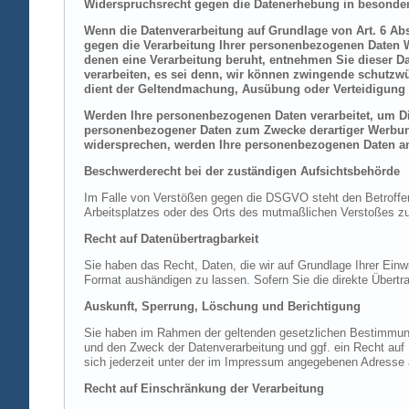
Widerspruchsrecht gegen die Datenerhebung in besonder
Wenn die Datenverarbeitung auf Grundlage von Art. 6 Abs.
gegen die Verarbeitung Ihrer personenbezogenen Daten Wi
denen eine Verarbeitung beruht, entnehmen Sie dieser D
verarbeiten, es sei denn, wir können zwingende schutzwü
dient der Geltendmachung, Ausübung oder Verteidigung 
Werden Ihre personenbezogenen Daten verarbeitet, um Dir
personenbezogener Daten zum Zwecke derartiger Werbung e
widersprechen, werden Ihre personenbezogenen Daten an
Beschwerderecht bei der zuständigen Aufsichtsbehörde
Im Falle von Verstößen gegen die DSGVO steht den Betroffene
Arbeitsplatzes oder des Orts des mutmaßlichen Verstoßes zu.
Recht auf Datenübertragbarkeit
Sie haben das Recht, Daten, die wir auf Grundlage Ihrer Einwi
Format aushändigen zu lassen. Sofern Sie die direkte Übertra
Auskunft, Sperrung, Löschung und Berichtigung
Sie haben im Rahmen der geltenden gesetzlichen Bestimmung
und den Zweck der Datenverarbeitung und ggf. ein Recht au
sich jederzeit unter der im Impressum angegebenen Adresse
Recht auf Einschränkung der Verarbeitung