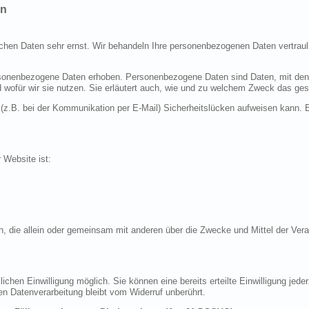
en
ichen Daten sehr ernst. Wir behandeln Ihre personenbezogenen Daten vertraul
nenbezogene Daten erhoben. Personenbezogene Daten sind Daten, mit denen S
d wofür wir sie nutzen. Sie erläutert auch, wie und zu welchem Zweck das ges
 (z.B. bei der Kommunikation per E-Mail) Sicherheitslücken aufweisen kann. E
r Website ist:
erson, die allein oder gemeinsam mit anderen über die Zwecke und Mittel der 
chen Einwilligung möglich. Sie können eine bereits erteilte Einwilligung jeder
en Datenverarbeitung bleibt vom Widerruf unberührt.