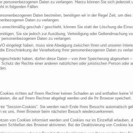
rer personenbezogenen Daten zu verlangen. Hierzu können Sie sich jederzei
t in folgenden Fällen:
personenbezogenen Daten bestreiten, benötigen wir in der Regel Zeit, um dies
sonenbezogenen Daten zu verlangen.
 unrechtmäßig geschah / geschieht, können Sie statt der Löschung die Einsc
nötigen, Sie sie jedoch zur Ausübung, Verteidigung oder Geltendmachung vo
er personenbezogenen Daten zu verlangen.
VO eingelegt haben, muss eine Abwägung zwischen Ihren und unseren Intere
die Einschränkung der Verarbeitung Ihrer personenbezogenen Daten zu verla
geschränkt haben, dürfen diese Daten – von ihrer Speicherung abgesehen – n
hutz der Rechte einer anderen natürlichen oder juristischen Person oder au
den.
 Cookies richten auf Ihrem Rechner keinen Schaden an und enthalten keine Vi
ateien, die auf Ihrem Rechner abgelegt werden und die Ihr Browser speichert.
nte “Session-Cookies”. Sie werden nach Ende Ihres Besuchs automatisch gel
en es uns, Ihren Browser beim nächsten Besuch wiederzuerkennen.
etzen von Cookies informiert werden und Cookies nur im Einzelfall erlauben, 
m Schließen des Browser aktivieren. Bei der Deaktivierung von Cookies kann