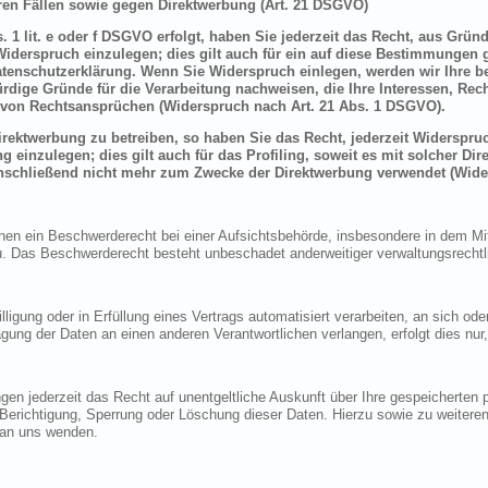
en Fällen sowie gegen Direktwerbung (Art. 21 DSGVO)
 1 lit. e oder f DSGVO erfolgt, haben Sie jederzeit das Recht, aus Grün
derspruch einzulegen; dies gilt auch für ein auf diese Bestimmungen ge
atenschutzerklärung. Wenn Sie Widerspruch einlegen, werden wir Ihre 
rdige Gründe für die Verarbeitung nachweisen, die Ihre Interessen, Rec
von Rechtsansprüchen (Widerspruch nach Art. 21 Abs. 1 DSGVO).
ektwerbung zu betreiben, so haben Sie das Recht, jederzeit Widerspruc
inzulegen; dies gilt auch für das Profiling, soweit es mit solcher Di
schließend nicht mehr zum Zwecke der Direktwerbung verwendet (Wide
n ein Beschwerderecht bei einer Aufsichtsbehörde, insbesondere in dem Mitg
 Das Beschwerderecht besteht unbeschadet anderweitiger verwaltungsrechtlic
lligung oder in Erfüllung eines Vertrags automatisiert verarbeiten, an sich o
gung der Daten an einen anderen Verantwortlichen verlangen, erfolgt dies nur
en jederzeit das Recht auf unentgeltliche Auskunft über Ihre gespeicherte
f Berichtigung, Sperrung oder Löschung dieser Daten. Hierzu sowie zu weit
 an uns wenden.