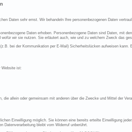
en
ichen Daten sehr ernst. Wir behandeln Ihre personenbezogenen Daten vertraul
nenbezogene Daten erhoben. Personenbezogene Daten sind Daten, mit denen S
d wofür wir sie nutzen. Sie erläutert auch, wie und zu welchem Zweck das ges
 (z.B. bei der Kommunikation per E-Mail) Sicherheitslücken aufweisen kann. E
r Website ist:
erson, die allein oder gemeinsam mit anderen über die Zwecke und Mittel der 
chen Einwilligung möglich. Sie können eine bereits erteilte Einwilligung jeder
en Datenverarbeitung bleibt vom Widerruf unberührt.