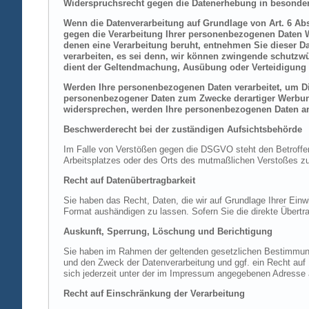
Widerspruchsrecht gegen die Datenerhebung in besonder
Wenn die Datenverarbeitung auf Grundlage von Art. 6 Abs.
gegen die Verarbeitung Ihrer personenbezogenen Daten Wi
denen eine Verarbeitung beruht, entnehmen Sie dieser D
verarbeiten, es sei denn, wir können zwingende schutzwü
dient der Geltendmachung, Ausübung oder Verteidigung 
Werden Ihre personenbezogenen Daten verarbeitet, um Dir
personenbezogener Daten zum Zwecke derartiger Werbung e
widersprechen, werden Ihre personenbezogenen Daten an
Beschwerderecht bei der zuständigen Aufsichtsbehörde
Im Falle von Verstößen gegen die DSGVO steht den Betroffene
Arbeitsplatzes oder des Orts des mutmaßlichen Verstoßes zu.
Recht auf Datenübertragbarkeit
Sie haben das Recht, Daten, die wir auf Grundlage Ihrer Einwi
Format aushändigen zu lassen. Sofern Sie die direkte Übertra
Auskunft, Sperrung, Löschung und Berichtigung
Sie haben im Rahmen der geltenden gesetzlichen Bestimmung
und den Zweck der Datenverarbeitung und ggf. ein Recht au
sich jederzeit unter der im Impressum angegebenen Adresse
Recht auf Einschränkung der Verarbeitung