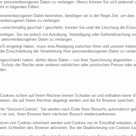
rer personenbezogenen Daten zu verlangen. Hierzu können Sie sich jederzei
t in folgenden Fällen:
personenbezogenen Daten bestreiten, benötigen wir in der Regel Zeit, um dies
sonenbezogenen Daten zu verlangen.
 unrechtmäßig geschah / geschieht, können Sie statt der Löschung die Einsc
nötigen, Sie sie jedoch zur Ausübung, Verteidigung oder Geltendmachung vo
er personenbezogenen Daten zu verlangen.
VO eingelegt haben, muss eine Abwägung zwischen Ihren und unseren Intere
die Einschränkung der Verarbeitung Ihrer personenbezogenen Daten zu verla
geschränkt haben, dürfen diese Daten – von ihrer Speicherung abgesehen – n
hutz der Rechte einer anderen natürlichen oder juristischen Person oder au
den.
 Cookies richten auf Ihrem Rechner keinen Schaden an und enthalten keine Vi
ateien, die auf Ihrem Rechner abgelegt werden und die Ihr Browser speichert.
nte “Session-Cookies”. Sie werden nach Ende Ihres Besuchs automatisch gel
en es uns, Ihren Browser beim nächsten Besuch wiederzuerkennen.
etzen von Cookies informiert werden und Cookies nur im Einzelfall erlauben, 
m Schließen des Browser aktivieren. Bei der Deaktivierung von Cookies kann