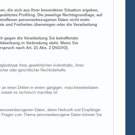
den, die sich aus Ihrer besonderen Situation ergeben,
stütztes Profiling. Die jeweilige Rechtsgrundlage, auf
betroffenen personenbezogenen Daten nicht mehr
hte und Freiheiten überwiegen oder die Verarbeitung
h gegen die Verarbeitung Sie betreffender
rektwerbung in Verbindung steht. Wenn Sie
rspruch nach Art. 21 Abs. 2 DSGVO).
liedstaat ihres gewöhnlichen Aufenthalts, ihres
her oder gerichtlicher Rechtsbehelfe.
der an einen Dritten in einem gängigen, maschinenlesbaren
, soweit es technisch machbar ist.
n personenbezogenen Daten, deren Herkunft und Empfänger
eren Fragen zum Thema personenbezogene Daten können Sie