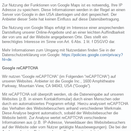
Zur Nutzung der Funktionen von Google Maps ist es notwendig, Ihre IP
Adresse zu speichern. Diese Informationen werden in der Regel an einen
Server von Google in den USA übertragen und dort gespeichert. Der
Anbieter dieser Seite hat keinen Einfluss auf diese Datenübertragung.
Die Nutzung von Google Maps erfolgt im Interesse einer ansprechenden
Darstellung unserer Online-Angebote und an einer leichten Auffindbarkeit
der von uns auf der Website angegebenen Orte. Dies stellt ein
berechtigtes Interesse im Sinne von Art. 6 Abs. 1 lit. f DSGVO dar.
Mehr Informationen zum Umgang mit Nutzerdaten finden Sie in der
Datenschutzerklärung von Google:
https://policies.google.com/privacy?
hl=de
.
Google reCAPTCHA
Wir nutzen “Google reCAPTCHA” (im Folgenden “reCAPTCHA”) auf
unseren Websites. Anbieter ist die Google Inc., 1600 Amphitheatre
Parkway, Mountain View, CA 94043, USA (“Google”).
Mit reCAPTCHA soll überprüft werden, ob die Dateneingabe auf unseren
Websites (z.B. in einem Kontaktformular) durch einen Menschen oder
durch ein automatisiertes Programm erfolgt. Hierzu analysiert reCAPTCHA
das Verhalten des Websitebesuchers anhand verschiedener Merkmale.
Diese Analyse beginnt automatisch, sobald der Websitebesucher die
Website betritt. Zur Analyse wertet reCAPTCHA verschiedene
Informationen aus (z.B. IP-Adresse, Verweildauer des Websitebesuchers
auf der Website oder vom Nutzer getätigte Mausbewegungen). Die bei der