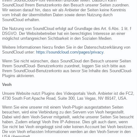
Ihrem SoundCloud-Profil verlinken und/oder teilen. Dadurch kann
SoundCloud Ihrem Benutzerkonto den Besuch unserer Seiten zuordnen.
Wir weisen darauf hin, dass wir als Anbieter der Seiten keine Kenntnis
vom Inhalt der übermittelten Daten sowie deren Nutzung durch
SoundCloud erhalten.
Die Nutzung von SoundCloud erfolgt auf Grundlage des Art. 6 Abs. 1 lit. f
DSGVO. Der Websitebetreiber hat ein berechtigtes Interesse an einer
möglichst umfangreichen Sichtbarkeit in den Sozialen Medien.
Weitere Informationen hierzu finden Sie in der Datenschutzerklärung von
SoundCloud unter:
https://soundcloud.com/pages/privacy
.
Wenn Sie nicht wünschen, dass SoundCloud den Besuch unserer Seiten
Ihrem SoundCloud- Benutzerkonto zuordnet, loggen Sie sich bitte aus
Ihrem SoundCloud-Benutzerkonto aus bevor Sie Inhalte des SoundCloud-
Plugins aktivieren.
Veoh
Unsere Website nutzt Plugins des Videoportals Veoh. Anbieter ist die FC2,
4730 South Fort Apache Road, Suite 300, Las Vegas, NV 89147, USA.
Wenn Sie eine unserer mit einem Veoh-Plugin ausgestatteten Seiten
besuchen, wird eine Verbindung zu den Servern von Veoh hergestellt.
Dabei wird dem Veoh-Server mitgeteilt, welche unserer Seiten Sie besucht
haben. Zudem erlangt Veoh Ihre IP-Adresse. Dies gilt auch dann, wenn
Sie nicht bei Veoh eingeloggt sind oder keinen Account bei Veoh besitzen.
Die von Veoh erfassten Informationen werden an den Veoh-Server in den
USA übermittelt.