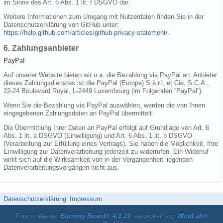
im Sinne des Art. 6 Abs. 1 lit. f DSGVO dar.
Weitere Informationen zum Umgang mit Nutzerdaten finden Sie in der
Datenschutzerklärung von GitHub unter:
https://help.github.com/articles/github-privacy-statement/
.
6. Zahlungsanbieter
PayPal
Auf unserer Website bieten wir u.a. die Bezahlung via PayPal an. Anbieter
dieses Zahlungsdienstes ist die PayPal (Europe) S.à.r.l. et Cie, S.C.A.,
22-24 Boulevard Royal, L-2449 Luxembourg (im Folgenden “PayPal”).
Wenn Sie die Bezahlung via PayPal auswählen, werden die von Ihnen
eingegebenen Zahlungsdaten an PayPal übermittelt.
Die Übermittlung Ihrer Daten an PayPal erfolgt auf Grundlage von Art. 6
Abs. 1 lit. a DSGVO (Einwilligung) und Art. 6 Abs. 1 lit. b DSGVO
(Verarbeitung zur Erfüllung eines Vertrags). Sie haben die Möglichkeit, Ihre
Einwilligung zur Datenverarbeitung jederzeit zu widerrufen. Ein Widerruf
wirkt sich auf die Wirksamkeit von in der Vergangenheit liegenden
Datenverarbeitungsvorgängen nicht aus.
Datenschutzerklärung
Impressum
Forensoftware:
Burning Board® 4.1.21
, entwickelt von
WoltLab®