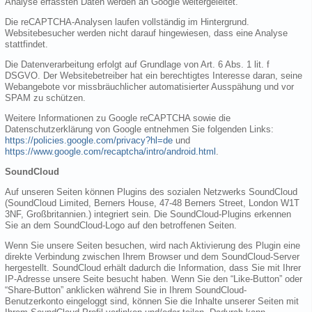
Analyse erfassten Daten werden an Google weitergeleitet.
Die reCAPTCHA-Analysen laufen vollständig im Hintergrund.
Websitebesucher werden nicht darauf hingewiesen, dass eine Analyse
stattfindet.
Die Datenverarbeitung erfolgt auf Grundlage von Art. 6 Abs. 1 lit. f
DSGVO. Der Websitebetreiber hat ein berechtigtes Interesse daran, seine
Webangebote vor missbräuchlicher automatisierter Ausspähung und vor
SPAM zu schützen.
Weitere Informationen zu Google reCAPTCHA sowie die
Datenschutzerklärung von Google entnehmen Sie folgenden Links:
https://policies.google.com/privacy?hl=de
und
https://www.google.com/recaptcha/intro/android.html
.
SoundCloud
Auf unseren Seiten können Plugins des sozialen Netzwerks SoundCloud
(SoundCloud Limited, Berners House, 47-48 Berners Street, London W1T
3NF, Großbritannien.) integriert sein. Die SoundCloud-Plugins erkennen
Sie an dem SoundCloud-Logo auf den betroffenen Seiten.
Wenn Sie unsere Seiten besuchen, wird nach Aktivierung des Plugin eine
direkte Verbindung zwischen Ihrem Browser und dem SoundCloud-Server
hergestellt. SoundCloud erhält dadurch die Information, dass Sie mit Ihrer
IP-Adresse unsere Seite besucht haben. Wenn Sie den “Like-Button” oder
“Share-Button” anklicken während Sie in Ihrem SoundCloud-
Benutzerkonto eingeloggt sind, können Sie die Inhalte unserer Seiten mit