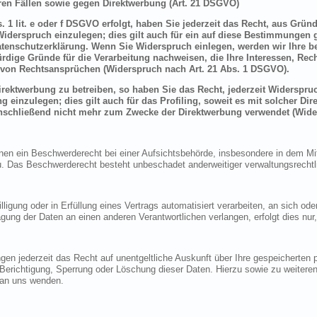
en Fällen sowie gegen Direktwerbung (Art. 21 DSGVO)
 1 lit. e oder f DSGVO erfolgt, haben Sie jederzeit das Recht, aus Grün
derspruch einzulegen; dies gilt auch für ein auf diese Bestimmungen ge
atenschutzerklärung. Wenn Sie Widerspruch einlegen, werden wir Ihre 
rdige Gründe für die Verarbeitung nachweisen, die Ihre Interessen, Rec
von Rechtsansprüchen (Widerspruch nach Art. 21 Abs. 1 DSGVO).
ektwerbung zu betreiben, so haben Sie das Recht, jederzeit Widerspruc
inzulegen; dies gilt auch für das Profiling, soweit es mit solcher Di
schließend nicht mehr zum Zwecke der Direktwerbung verwendet (Wide
n ein Beschwerderecht bei einer Aufsichtsbehörde, insbesondere in dem Mitg
 Das Beschwerderecht besteht unbeschadet anderweitiger verwaltungsrechtlic
lligung oder in Erfüllung eines Vertrags automatisiert verarbeiten, an sich o
gung der Daten an einen anderen Verantwortlichen verlangen, erfolgt dies nur
en jederzeit das Recht auf unentgeltliche Auskunft über Ihre gespeicherte
f Berichtigung, Sperrung oder Löschung dieser Daten. Hierzu sowie zu weit
 an uns wenden.