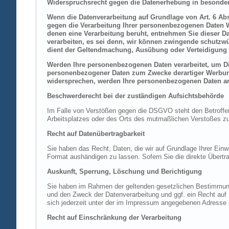
Widerspruchsrecht gegen die Datenerhebung in besonder
Wenn die Datenverarbeitung auf Grundlage von Art. 6 Abs.
gegen die Verarbeitung Ihrer personenbezogenen Daten Wi
denen eine Verarbeitung beruht, entnehmen Sie dieser D
verarbeiten, es sei denn, wir können zwingende schutzwü
dient der Geltendmachung, Ausübung oder Verteidigung 
Werden Ihre personenbezogenen Daten verarbeitet, um Dir
personenbezogener Daten zum Zwecke derartiger Werbung e
widersprechen, werden Ihre personenbezogenen Daten an
Beschwerderecht bei der zuständigen Aufsichtsbehörde
Im Falle von Verstößen gegen die DSGVO steht den Betroffene
Arbeitsplatzes oder des Orts des mutmaßlichen Verstoßes zu.
Recht auf Datenübertragbarkeit
Sie haben das Recht, Daten, die wir auf Grundlage Ihrer Einwi
Format aushändigen zu lassen. Sofern Sie die direkte Übertra
Auskunft, Sperrung, Löschung und Berichtigung
Sie haben im Rahmen der geltenden gesetzlichen Bestimmung
und den Zweck der Datenverarbeitung und ggf. ein Recht au
sich jederzeit unter der im Impressum angegebenen Adresse
Recht auf Einschränkung der Verarbeitung