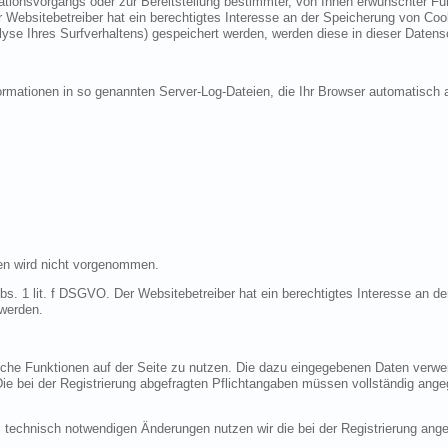
ionsvorgangs oder zur Bereitstellung bestimmter, von Ihnen erwünschter Funk
 Websitebetreiber hat ein berechtigtes Interesse an der Speicherung von Cooki
lyse Ihres Surfverhaltens) gespeichert werden, werden diese in dieser Datens
ormationen in so genannten Server-Log-Dateien, die Ihr Browser automatisch a
en wird nicht vorgenommen.
bs. 1 lit. f DSGVO. Der Websitebetreiber hat ein berechtigtes Interesse an de
 werden.
liche Funktionen auf der Seite zu nutzen. Die dazu eingegebenen Daten verw
 Die bei der Registrierung abgefragten Pflichtangaben müssen vollständig ang
 technisch notwendigen Änderungen nutzen wir die bei der Registrierung an