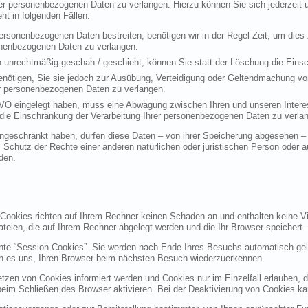
rer personenbezogenen Daten zu verlangen. Hierzu können Sie sich jederzei
t in folgenden Fällen:
personenbezogenen Daten bestreiten, benötigen wir in der Regel Zeit, um dies
sonenbezogenen Daten zu verlangen.
 unrechtmäßig geschah / geschieht, können Sie statt der Löschung die Einsc
nötigen, Sie sie jedoch zur Ausübung, Verteidigung oder Geltendmachung vo
er personenbezogenen Daten zu verlangen.
VO eingelegt haben, muss eine Abwägung zwischen Ihren und unseren Intere
die Einschränkung der Verarbeitung Ihrer personenbezogenen Daten zu verla
geschränkt haben, dürfen diese Daten – von ihrer Speicherung abgesehen – n
hutz der Rechte einer anderen natürlichen oder juristischen Person oder au
den.
 Cookies richten auf Ihrem Rechner keinen Schaden an und enthalten keine Vi
ateien, die auf Ihrem Rechner abgelegt werden und die Ihr Browser speichert.
nte “Session-Cookies”. Sie werden nach Ende Ihres Besuchs automatisch gel
en es uns, Ihren Browser beim nächsten Besuch wiederzuerkennen.
etzen von Cookies informiert werden und Cookies nur im Einzelfall erlauben, 
m Schließen des Browser aktivieren. Bei der Deaktivierung von Cookies kann