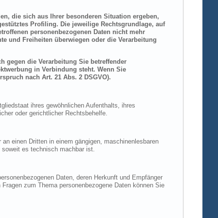
den, die sich aus Ihrer besonderen Situation ergeben,
stütztes Profiling. Die jeweilige Rechtsgrundlage, auf
betroffenen personenbezogenen Daten nicht mehr
hte und Freiheiten überwiegen oder die Verarbeitung
h gegen die Verarbeitung Sie betreffender
rektwerbung in Verbindung steht. Wenn Sie
rspruch nach Art. 21 Abs. 2 DSGVO).
liedstaat ihres gewöhnlichen Aufenthalts, ihres
her oder gerichtlicher Rechtsbehelfe.
der an einen Dritten in einem gängigen, maschinenlesbaren
, soweit es technisch machbar ist.
n personenbezogenen Daten, deren Herkunft und Empfänger
eren Fragen zum Thema personenbezogene Daten können Sie