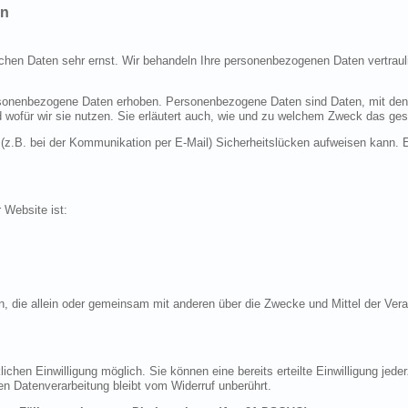
en
ichen Daten sehr ernst. Wir behandeln Ihre personenbezogenen Daten vertraul
nenbezogene Daten erhoben. Personenbezogene Daten sind Daten, mit denen S
d wofür wir sie nutzen. Sie erläutert auch, wie und zu welchem Zweck das ges
 (z.B. bei der Kommunikation per E-Mail) Sicherheitslücken aufweisen kann. E
r Website ist:
erson, die allein oder gemeinsam mit anderen über die Zwecke und Mittel der 
chen Einwilligung möglich. Sie können eine bereits erteilte Einwilligung jeder
en Datenverarbeitung bleibt vom Widerruf unberührt.