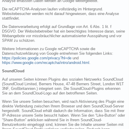
Analyse erfassten Daten werden an Google weitergeleitet.
Die reCAPTCHA-Analysen laufen vollständig im Hintergrund.
Websitebesucher werden nicht darauf hingewiesen, dass eine Analyse
stattfindet.
Die Datenverarbeitung erfolgt auf Grundlage von Art. 6 Abs. 1 lit. f
DSGVO. Der Websitebetreiber hat ein berechtigtes Interesse daran, seine
Webangebote vor missbräuchlicher automatisierter Ausspähung und vor
SPAM zu schützen.
Weitere Informationen zu Google reCAPTCHA sowie die
Datenschutzerklärung von Google entnehmen Sie folgenden Links:
https://policies.google.com/privacy?hl=de
und
https://www.google.com/recaptcha/intro/android.html
.
SoundCloud
Auf unseren Seiten können Plugins des sozialen Netzwerks SoundCloud
(SoundCloud Limited, Berners House, 47-48 Berners Street, London W1T
3NF, Großbritannien.) integriert sein. Die SoundCloud-Plugins erkennen
Sie an dem SoundCloud-Logo auf den betroffenen Seiten.
Wenn Sie unsere Seiten besuchen, wird nach Aktivierung des Plugin eine
direkte Verbindung zwischen Ihrem Browser und dem SoundCloud-Server
hergestellt. SoundCloud erhält dadurch die Information, dass Sie mit Ihrer
IP-Adresse unsere Seite besucht haben. Wenn Sie den “Like-Button” oder
“Share-Button” anklicken während Sie in Ihrem SoundCloud-
Benutzerkonto eingeloggt sind, können Sie die Inhalte unserer Seiten mit