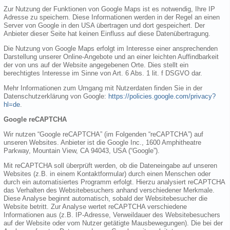
Zur Nutzung der Funktionen von Google Maps ist es notwendig, Ihre IP
Adresse zu speichern. Diese Informationen werden in der Regel an einen
Server von Google in den USA übertragen und dort gespeichert. Der
Anbieter dieser Seite hat keinen Einfluss auf diese Datenübertragung.
Die Nutzung von Google Maps erfolgt im Interesse einer ansprechenden
Darstellung unserer Online-Angebote und an einer leichten Auffindbarkeit
der von uns auf der Website angegebenen Orte. Dies stellt ein
berechtigtes Interesse im Sinne von Art. 6 Abs. 1 lit. f DSGVO dar.
Mehr Informationen zum Umgang mit Nutzerdaten finden Sie in der
Datenschutzerklärung von Google:
https://policies.google.com/privacy?
hl=de
.
Google reCAPTCHA
Wir nutzen “Google reCAPTCHA” (im Folgenden “reCAPTCHA”) auf
unseren Websites. Anbieter ist die Google Inc., 1600 Amphitheatre
Parkway, Mountain View, CA 94043, USA (“Google”).
Mit reCAPTCHA soll überprüft werden, ob die Dateneingabe auf unseren
Websites (z.B. in einem Kontaktformular) durch einen Menschen oder
durch ein automatisiertes Programm erfolgt. Hierzu analysiert reCAPTCHA
das Verhalten des Websitebesuchers anhand verschiedener Merkmale.
Diese Analyse beginnt automatisch, sobald der Websitebesucher die
Website betritt. Zur Analyse wertet reCAPTCHA verschiedene
Informationen aus (z.B. IP-Adresse, Verweildauer des Websitebesuchers
auf der Website oder vom Nutzer getätigte Mausbewegungen). Die bei der