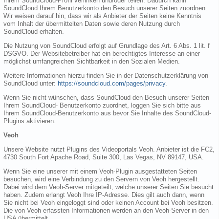
Ihrem SoundCloud-Profil verlinken und/oder teilen. Dadurch kann
SoundCloud Ihrem Benutzerkonto den Besuch unserer Seiten zuordnen.
Wir weisen darauf hin, dass wir als Anbieter der Seiten keine Kenntnis
vom Inhalt der übermittelten Daten sowie deren Nutzung durch
SoundCloud erhalten.
Die Nutzung von SoundCloud erfolgt auf Grundlage des Art. 6 Abs. 1 lit. f
DSGVO. Der Websitebetreiber hat ein berechtigtes Interesse an einer
möglichst umfangreichen Sichtbarkeit in den Sozialen Medien.
Weitere Informationen hierzu finden Sie in der Datenschutzerklärung von
SoundCloud unter:
https://soundcloud.com/pages/privacy
.
Wenn Sie nicht wünschen, dass SoundCloud den Besuch unserer Seiten
Ihrem SoundCloud- Benutzerkonto zuordnet, loggen Sie sich bitte aus
Ihrem SoundCloud-Benutzerkonto aus bevor Sie Inhalte des SoundCloud-
Plugins aktivieren.
Veoh
Unsere Website nutzt Plugins des Videoportals Veoh. Anbieter ist die FC2,
4730 South Fort Apache Road, Suite 300, Las Vegas, NV 89147, USA.
Wenn Sie eine unserer mit einem Veoh-Plugin ausgestatteten Seiten
besuchen, wird eine Verbindung zu den Servern von Veoh hergestellt.
Dabei wird dem Veoh-Server mitgeteilt, welche unserer Seiten Sie besucht
haben. Zudem erlangt Veoh Ihre IP-Adresse. Dies gilt auch dann, wenn
Sie nicht bei Veoh eingeloggt sind oder keinen Account bei Veoh besitzen.
Die von Veoh erfassten Informationen werden an den Veoh-Server in den
USA übermittelt.