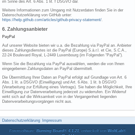
im Sinne des Art. 6 Abs. 1 lit. f DSGVO dar.
Weitere Informationen zum Umgang mit Nutzerdaten finden Sie in der
Datenschutzerklärung von GitHub unter:
https://help.github.com/articles/github-privacy-statement/
.
6. Zahlungsanbieter
PayPal
Auf unserer Website bieten wir u.a. die Bezahlung via PayPal an. Anbieter
dieses Zahlungsdienstes ist die PayPal (Europe) S.à.r.l. et Cie, S.C.A.,
22-24 Boulevard Royal, L-2449 Luxembourg (im Folgenden “PayPal”).
Wenn Sie die Bezahlung via PayPal auswählen, werden die von Ihnen
eingegebenen Zahlungsdaten an PayPal übermittelt.
Die Übermittlung Ihrer Daten an PayPal erfolgt auf Grundlage von Art. 6
Abs. 1 lit. a DSGVO (Einwilligung) und Art. 6 Abs. 1 lit. b DSGVO
(Verarbeitung zur Erfüllung eines Vertrags). Sie haben die Möglichkeit, Ihre
Einwilligung zur Datenverarbeitung jederzeit zu widerrufen. Ein Widerruf
wirkt sich auf die Wirksamkeit von in der Vergangenheit liegenden
Datenverarbeitungsvorgängen nicht aus.
Datenschutzerklärung
Impressum
Forensoftware:
Burning Board® 4.1.21
, entwickelt von
WoltLab®