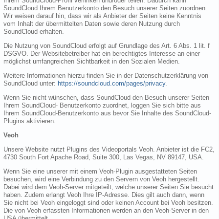
Ihrem SoundCloud-Profil verlinken und/oder teilen. Dadurch kann
SoundCloud Ihrem Benutzerkonto den Besuch unserer Seiten zuordnen.
Wir weisen darauf hin, dass wir als Anbieter der Seiten keine Kenntnis
vom Inhalt der übermittelten Daten sowie deren Nutzung durch
SoundCloud erhalten.
Die Nutzung von SoundCloud erfolgt auf Grundlage des Art. 6 Abs. 1 lit. f
DSGVO. Der Websitebetreiber hat ein berechtigtes Interesse an einer
möglichst umfangreichen Sichtbarkeit in den Sozialen Medien.
Weitere Informationen hierzu finden Sie in der Datenschutzerklärung von
SoundCloud unter:
https://soundcloud.com/pages/privacy
.
Wenn Sie nicht wünschen, dass SoundCloud den Besuch unserer Seiten
Ihrem SoundCloud- Benutzerkonto zuordnet, loggen Sie sich bitte aus
Ihrem SoundCloud-Benutzerkonto aus bevor Sie Inhalte des SoundCloud-
Plugins aktivieren.
Veoh
Unsere Website nutzt Plugins des Videoportals Veoh. Anbieter ist die FC2,
4730 South Fort Apache Road, Suite 300, Las Vegas, NV 89147, USA.
Wenn Sie eine unserer mit einem Veoh-Plugin ausgestatteten Seiten
besuchen, wird eine Verbindung zu den Servern von Veoh hergestellt.
Dabei wird dem Veoh-Server mitgeteilt, welche unserer Seiten Sie besucht
haben. Zudem erlangt Veoh Ihre IP-Adresse. Dies gilt auch dann, wenn
Sie nicht bei Veoh eingeloggt sind oder keinen Account bei Veoh besitzen.
Die von Veoh erfassten Informationen werden an den Veoh-Server in den
USA übermittelt.