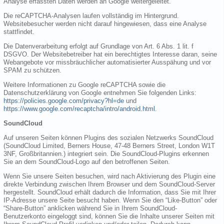
Analyse erfassten Daten werden an Google weitergeleitet.
Die reCAPTCHA-Analysen laufen vollständig im Hintergrund.
Websitebesucher werden nicht darauf hingewiesen, dass eine Analyse
stattfindet.
Die Datenverarbeitung erfolgt auf Grundlage von Art. 6 Abs. 1 lit. f
DSGVO. Der Websitebetreiber hat ein berechtigtes Interesse daran, seine
Webangebote vor missbräuchlicher automatisierter Ausspähung und vor
SPAM zu schützen.
Weitere Informationen zu Google reCAPTCHA sowie die
Datenschutzerklärung von Google entnehmen Sie folgenden Links:
https://policies.google.com/privacy?hl=de
und
https://www.google.com/recaptcha/intro/android.html
.
SoundCloud
Auf unseren Seiten können Plugins des sozialen Netzwerks SoundCloud
(SoundCloud Limited, Berners House, 47-48 Berners Street, London W1T
3NF, Großbritannien.) integriert sein. Die SoundCloud-Plugins erkennen
Sie an dem SoundCloud-Logo auf den betroffenen Seiten.
Wenn Sie unsere Seiten besuchen, wird nach Aktivierung des Plugin eine
direkte Verbindung zwischen Ihrem Browser und dem SoundCloud-Server
hergestellt. SoundCloud erhält dadurch die Information, dass Sie mit Ihrer
IP-Adresse unsere Seite besucht haben. Wenn Sie den “Like-Button” oder
“Share-Button” anklicken während Sie in Ihrem SoundCloud-
Benutzerkonto eingeloggt sind, können Sie die Inhalte unserer Seiten mit