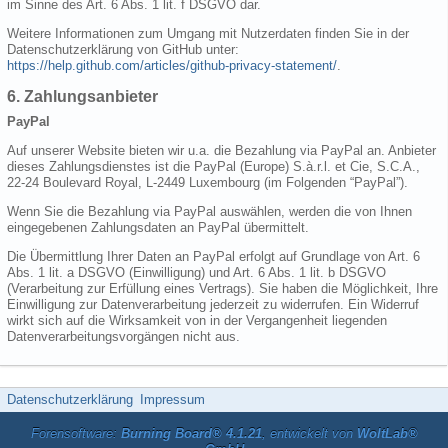
im Sinne des Art. 6 Abs. 1 lit. f DSGVO dar.
Weitere Informationen zum Umgang mit Nutzerdaten finden Sie in der
Datenschutzerklärung von GitHub unter:
https://help.github.com/articles/github-privacy-statement/
.
6. Zahlungsanbieter
PayPal
Auf unserer Website bieten wir u.a. die Bezahlung via PayPal an. Anbieter
dieses Zahlungsdienstes ist die PayPal (Europe) S.à.r.l. et Cie, S.C.A.,
22-24 Boulevard Royal, L-2449 Luxembourg (im Folgenden “PayPal”).
Wenn Sie die Bezahlung via PayPal auswählen, werden die von Ihnen
eingegebenen Zahlungsdaten an PayPal übermittelt.
Die Übermittlung Ihrer Daten an PayPal erfolgt auf Grundlage von Art. 6
Abs. 1 lit. a DSGVO (Einwilligung) und Art. 6 Abs. 1 lit. b DSGVO
(Verarbeitung zur Erfüllung eines Vertrags). Sie haben die Möglichkeit, Ihre
Einwilligung zur Datenverarbeitung jederzeit zu widerrufen. Ein Widerruf
wirkt sich auf die Wirksamkeit von in der Vergangenheit liegenden
Datenverarbeitungsvorgängen nicht aus.
Datenschutzerklärung
Impressum
Forensoftware:
Burning Board® 4.1.21
, entwickelt von
WoltLab®