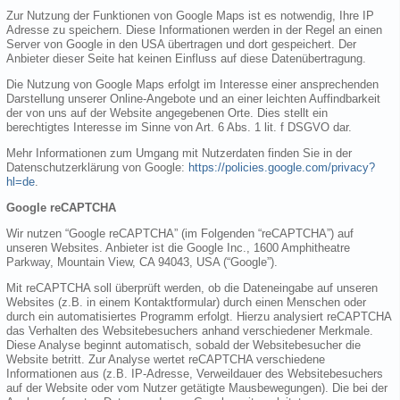
Zur Nutzung der Funktionen von Google Maps ist es notwendig, Ihre IP
Adresse zu speichern. Diese Informationen werden in der Regel an einen
Server von Google in den USA übertragen und dort gespeichert. Der
Anbieter dieser Seite hat keinen Einfluss auf diese Datenübertragung.
Die Nutzung von Google Maps erfolgt im Interesse einer ansprechenden
Darstellung unserer Online-Angebote und an einer leichten Auffindbarkeit
der von uns auf der Website angegebenen Orte. Dies stellt ein
berechtigtes Interesse im Sinne von Art. 6 Abs. 1 lit. f DSGVO dar.
Mehr Informationen zum Umgang mit Nutzerdaten finden Sie in der
Datenschutzerklärung von Google:
https://policies.google.com/privacy?
hl=de
.
Google reCAPTCHA
Wir nutzen “Google reCAPTCHA” (im Folgenden “reCAPTCHA”) auf
unseren Websites. Anbieter ist die Google Inc., 1600 Amphitheatre
Parkway, Mountain View, CA 94043, USA (“Google”).
Mit reCAPTCHA soll überprüft werden, ob die Dateneingabe auf unseren
Websites (z.B. in einem Kontaktformular) durch einen Menschen oder
durch ein automatisiertes Programm erfolgt. Hierzu analysiert reCAPTCHA
das Verhalten des Websitebesuchers anhand verschiedener Merkmale.
Diese Analyse beginnt automatisch, sobald der Websitebesucher die
Website betritt. Zur Analyse wertet reCAPTCHA verschiedene
Informationen aus (z.B. IP-Adresse, Verweildauer des Websitebesuchers
auf der Website oder vom Nutzer getätigte Mausbewegungen). Die bei der