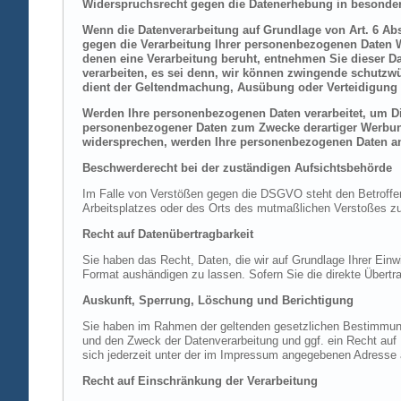
Widerspruchsrecht gegen die Datenerhebung in besonder
Wenn die Datenverarbeitung auf Grundlage von Art. 6 Abs.
gegen die Verarbeitung Ihrer personenbezogenen Daten Wi
denen eine Verarbeitung beruht, entnehmen Sie dieser D
verarbeiten, es sei denn, wir können zwingende schutzwü
dient der Geltendmachung, Ausübung oder Verteidigung 
Werden Ihre personenbezogenen Daten verarbeitet, um Dir
personenbezogener Daten zum Zwecke derartiger Werbung e
widersprechen, werden Ihre personenbezogenen Daten an
Beschwerderecht bei der zuständigen Aufsichtsbehörde
Im Falle von Verstößen gegen die DSGVO steht den Betroffene
Arbeitsplatzes oder des Orts des mutmaßlichen Verstoßes zu.
Recht auf Datenübertragbarkeit
Sie haben das Recht, Daten, die wir auf Grundlage Ihrer Einwi
Format aushändigen zu lassen. Sofern Sie die direkte Übertra
Auskunft, Sperrung, Löschung und Berichtigung
Sie haben im Rahmen der geltenden gesetzlichen Bestimmung
und den Zweck der Datenverarbeitung und ggf. ein Recht au
sich jederzeit unter der im Impressum angegebenen Adresse
Recht auf Einschränkung der Verarbeitung