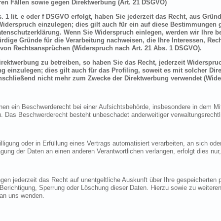
en Fällen sowie gegen Direktwerbung (Art. 21 DSGVO)
 1 lit. e oder f DSGVO erfolgt, haben Sie jederzeit das Recht, aus Grün
derspruch einzulegen; dies gilt auch für ein auf diese Bestimmungen ge
atenschutzerklärung. Wenn Sie Widerspruch einlegen, werden wir Ihre 
rdige Gründe für die Verarbeitung nachweisen, die Ihre Interessen, Rec
von Rechtsansprüchen (Widerspruch nach Art. 21 Abs. 1 DSGVO).
ektwerbung zu betreiben, so haben Sie das Recht, jederzeit Widerspruc
inzulegen; dies gilt auch für das Profiling, soweit es mit solcher Di
schließend nicht mehr zum Zwecke der Direktwerbung verwendet (Wide
n ein Beschwerderecht bei einer Aufsichtsbehörde, insbesondere in dem Mitg
 Das Beschwerderecht besteht unbeschadet anderweitiger verwaltungsrechtlic
lligung oder in Erfüllung eines Vertrags automatisiert verarbeiten, an sich o
gung der Daten an einen anderen Verantwortlichen verlangen, erfolgt dies nur
en jederzeit das Recht auf unentgeltliche Auskunft über Ihre gespeicherte
f Berichtigung, Sperrung oder Löschung dieser Daten. Hierzu sowie zu weit
 an uns wenden.