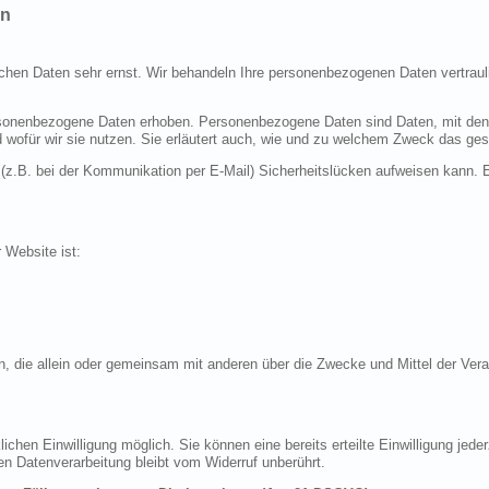
en
ichen Daten sehr ernst. Wir behandeln Ihre personenbezogenen Daten vertraul
nenbezogene Daten erhoben. Personenbezogene Daten sind Daten, mit denen S
d wofür wir sie nutzen. Sie erläutert auch, wie und zu welchem Zweck das ges
 (z.B. bei der Kommunikation per E-Mail) Sicherheitslücken aufweisen kann. E
r Website ist:
erson, die allein oder gemeinsam mit anderen über die Zwecke und Mittel der 
chen Einwilligung möglich. Sie können eine bereits erteilte Einwilligung jeder
en Datenverarbeitung bleibt vom Widerruf unberührt.