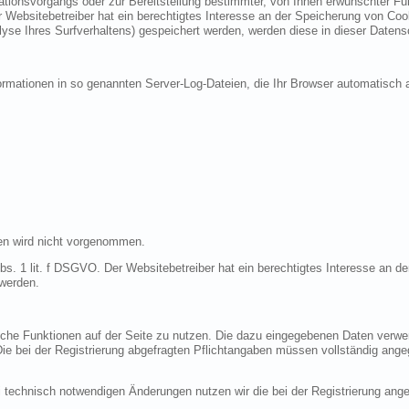
ionsvorgangs oder zur Bereitstellung bestimmter, von Ihnen erwünschter Funk
 Websitebetreiber hat ein berechtigtes Interesse an der Speicherung von Cooki
lyse Ihres Surfverhaltens) gespeichert werden, werden diese in dieser Datens
ormationen in so genannten Server-Log-Dateien, die Ihr Browser automatisch a
en wird nicht vorgenommen.
bs. 1 lit. f DSGVO. Der Websitebetreiber hat ein berechtigtes Interesse an de
 werden.
liche Funktionen auf der Seite zu nutzen. Die dazu eingegebenen Daten verw
 Die bei der Registrierung abgefragten Pflichtangaben müssen vollständig ang
 technisch notwendigen Änderungen nutzen wir die bei der Registrierung an