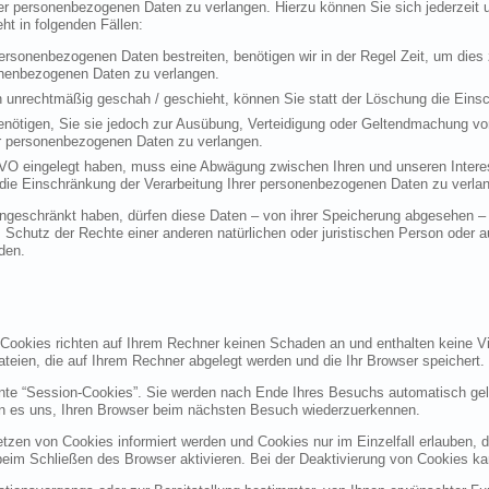
rer personenbezogenen Daten zu verlangen. Hierzu können Sie sich jederzei
t in folgenden Fällen:
personenbezogenen Daten bestreiten, benötigen wir in der Regel Zeit, um dies
sonenbezogenen Daten zu verlangen.
 unrechtmäßig geschah / geschieht, können Sie statt der Löschung die Einsc
nötigen, Sie sie jedoch zur Ausübung, Verteidigung oder Geltendmachung vo
er personenbezogenen Daten zu verlangen.
VO eingelegt haben, muss eine Abwägung zwischen Ihren und unseren Intere
die Einschränkung der Verarbeitung Ihrer personenbezogenen Daten zu verla
geschränkt haben, dürfen diese Daten – von ihrer Speicherung abgesehen – n
hutz der Rechte einer anderen natürlichen oder juristischen Person oder au
den.
 Cookies richten auf Ihrem Rechner keinen Schaden an und enthalten keine Vi
ateien, die auf Ihrem Rechner abgelegt werden und die Ihr Browser speichert.
nte “Session-Cookies”. Sie werden nach Ende Ihres Besuchs automatisch gel
en es uns, Ihren Browser beim nächsten Besuch wiederzuerkennen.
etzen von Cookies informiert werden und Cookies nur im Einzelfall erlauben, 
m Schließen des Browser aktivieren. Bei der Deaktivierung von Cookies kann