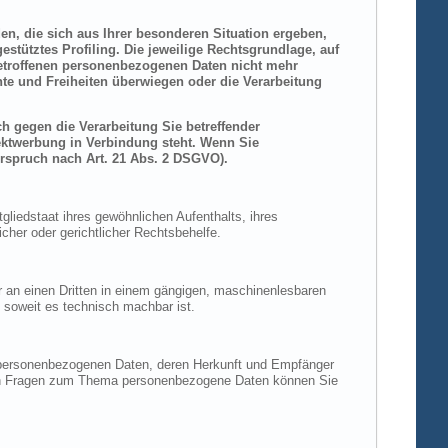
den, die sich aus Ihrer besonderen Situation ergeben,
stütztes Profiling. Die jeweilige Rechtsgrundlage, auf
betroffenen personenbezogenen Daten nicht mehr
hte und Freiheiten überwiegen oder die Verarbeitung
h gegen die Verarbeitung Sie betreffender
rektwerbung in Verbindung steht. Wenn Sie
rspruch nach Art. 21 Abs. 2 DSGVO).
liedstaat ihres gewöhnlichen Aufenthalts, ihres
her oder gerichtlicher Rechtsbehelfe.
der an einen Dritten in einem gängigen, maschinenlesbaren
, soweit es technisch machbar ist.
n personenbezogenen Daten, deren Herkunft und Empfänger
eren Fragen zum Thema personenbezogene Daten können Sie