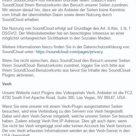
Ihrem SoundCloud-Profil verlinken und/oder teilen. Dadurch kann
SoundCloud Ihrem Benutzerkonto den Besuch unserer Seiten zuordnen.
Wir weisen darauf hin, dass wir als Anbieter der Seiten keine Kenntnis
vom Inhalt der übermittelten Daten sowie deren Nutzung durch
SoundCloud erhalten.
Die Nutzung von SoundCloud erfolgt auf Grundlage des Art. 6 Abs. 1 lit. f
DSGVO. Der Websitebetreiber hat ein berechtigtes Interesse an einer
möglichst umfangreichen Sichtbarkeit in den Sozialen Medien.
Weitere Informationen hierzu finden Sie in der Datenschutzerklärung von
SoundCloud unter:
https://soundcloud.com/pages/privacy
.
Wenn Sie nicht wünschen, dass SoundCloud den Besuch unserer Seiten
Ihrem SoundCloud- Benutzerkonto zuordnet, loggen Sie sich bitte aus
Ihrem SoundCloud-Benutzerkonto aus bevor Sie Inhalte des SoundCloud-
Plugins aktivieren.
Veoh
Unsere Website nutzt Plugins des Videoportals Veoh. Anbieter ist die FC2,
4730 South Fort Apache Road, Suite 300, Las Vegas, NV 89147, USA.
Wenn Sie eine unserer mit einem Veoh-Plugin ausgestatteten Seiten
besuchen, wird eine Verbindung zu den Servern von Veoh hergestellt.
Dabei wird dem Veoh-Server mitgeteilt, welche unserer Seiten Sie besucht
haben. Zudem erlangt Veoh Ihre IP-Adresse. Dies gilt auch dann, wenn
Sie nicht bei Veoh eingeloggt sind oder keinen Account bei Veoh besitzen.
Die von Veoh erfassten Informationen werden an den Veoh-Server in den
USA übermittelt.