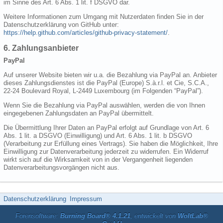
im Sinne des Art. 6 Abs. 1 lit. f DSGVO dar.
Weitere Informationen zum Umgang mit Nutzerdaten finden Sie in der
Datenschutzerklärung von GitHub unter:
https://help.github.com/articles/github-privacy-statement/
.
6. Zahlungsanbieter
PayPal
Auf unserer Website bieten wir u.a. die Bezahlung via PayPal an. Anbieter
dieses Zahlungsdienstes ist die PayPal (Europe) S.à.r.l. et Cie, S.C.A.,
22-24 Boulevard Royal, L-2449 Luxembourg (im Folgenden “PayPal”).
Wenn Sie die Bezahlung via PayPal auswählen, werden die von Ihnen
eingegebenen Zahlungsdaten an PayPal übermittelt.
Die Übermittlung Ihrer Daten an PayPal erfolgt auf Grundlage von Art. 6
Abs. 1 lit. a DSGVO (Einwilligung) und Art. 6 Abs. 1 lit. b DSGVO
(Verarbeitung zur Erfüllung eines Vertrags). Sie haben die Möglichkeit, Ihre
Einwilligung zur Datenverarbeitung jederzeit zu widerrufen. Ein Widerruf
wirkt sich auf die Wirksamkeit von in der Vergangenheit liegenden
Datenverarbeitungsvorgängen nicht aus.
Datenschutzerklärung
Impressum
Forensoftware:
Burning Board® 4.1.21
, entwickelt von
WoltLab®