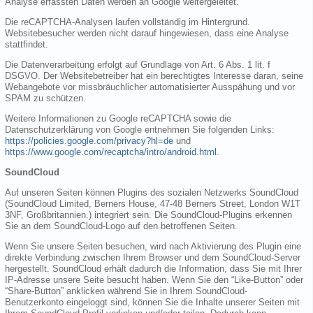
Analyse erfassten Daten werden an Google weitergeleitet.
Die reCAPTCHA-Analysen laufen vollständig im Hintergrund.
Websitebesucher werden nicht darauf hingewiesen, dass eine Analyse
stattfindet.
Die Datenverarbeitung erfolgt auf Grundlage von Art. 6 Abs. 1 lit. f
DSGVO. Der Websitebetreiber hat ein berechtigtes Interesse daran, seine
Webangebote vor missbräuchlicher automatisierter Ausspähung und vor
SPAM zu schützen.
Weitere Informationen zu Google reCAPTCHA sowie die
Datenschutzerklärung von Google entnehmen Sie folgenden Links:
https://policies.google.com/privacy?hl=de
und
https://www.google.com/recaptcha/intro/android.html
.
SoundCloud
Auf unseren Seiten können Plugins des sozialen Netzwerks SoundCloud
(SoundCloud Limited, Berners House, 47-48 Berners Street, London W1T
3NF, Großbritannien.) integriert sein. Die SoundCloud-Plugins erkennen
Sie an dem SoundCloud-Logo auf den betroffenen Seiten.
Wenn Sie unsere Seiten besuchen, wird nach Aktivierung des Plugin eine
direkte Verbindung zwischen Ihrem Browser und dem SoundCloud-Server
hergestellt. SoundCloud erhält dadurch die Information, dass Sie mit Ihrer
IP-Adresse unsere Seite besucht haben. Wenn Sie den “Like-Button” oder
“Share-Button” anklicken während Sie in Ihrem SoundCloud-
Benutzerkonto eingeloggt sind, können Sie die Inhalte unserer Seiten mit