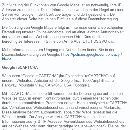
Zur Nutzung der Funktionen von Google Maps ist es notwendig, Ihre IP
Adresse zu speichern. Diese Informationen werden in der Regel an einen
Server von Google in den USA übertragen und dort gespeichert. Der
Anbieter dieser Seite hat keinen Einfluss auf diese Datenübertragung.
Die Nutzung von Google Maps erfolgt im Interesse einer ansprechenden
Darstellung unserer Online-Angebote und an einer leichten Auffindbarkeit
der von uns auf der Website angegebenen Orte. Dies stellt ein
berechtigtes Interesse im Sinne von Art. 6 Abs. 1 lit. f DSGVO dar.
Mehr Informationen zum Umgang mit Nutzerdaten finden Sie in der
Datenschutzerklärung von Google:
https://policies.google.com/privacy?
hl=de
.
Google reCAPTCHA
Wir nutzen “Google reCAPTCHA” (im Folgenden “reCAPTCHA”) auf
unseren Websites. Anbieter ist die Google Inc., 1600 Amphitheatre
Parkway, Mountain View, CA 94043, USA (“Google”).
Mit reCAPTCHA soll überprüft werden, ob die Dateneingabe auf unseren
Websites (z.B. in einem Kontaktformular) durch einen Menschen oder
durch ein automatisiertes Programm erfolgt. Hierzu analysiert reCAPTCHA
das Verhalten des Websitebesuchers anhand verschiedener Merkmale.
Diese Analyse beginnt automatisch, sobald der Websitebesucher die
Website betritt. Zur Analyse wertet reCAPTCHA verschiedene
Informationen aus (z.B. IP-Adresse, Verweildauer des Websitebesuchers
auf der Website oder vom Nutzer getätigte Mausbewegungen). Die bei der