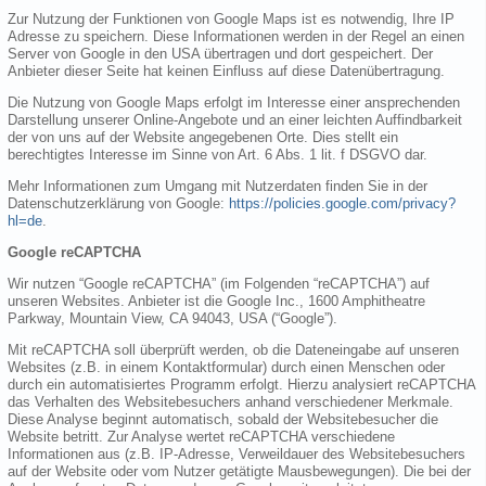
Zur Nutzung der Funktionen von Google Maps ist es notwendig, Ihre IP
Adresse zu speichern. Diese Informationen werden in der Regel an einen
Server von Google in den USA übertragen und dort gespeichert. Der
Anbieter dieser Seite hat keinen Einfluss auf diese Datenübertragung.
Die Nutzung von Google Maps erfolgt im Interesse einer ansprechenden
Darstellung unserer Online-Angebote und an einer leichten Auffindbarkeit
der von uns auf der Website angegebenen Orte. Dies stellt ein
berechtigtes Interesse im Sinne von Art. 6 Abs. 1 lit. f DSGVO dar.
Mehr Informationen zum Umgang mit Nutzerdaten finden Sie in der
Datenschutzerklärung von Google:
https://policies.google.com/privacy?
hl=de
.
Google reCAPTCHA
Wir nutzen “Google reCAPTCHA” (im Folgenden “reCAPTCHA”) auf
unseren Websites. Anbieter ist die Google Inc., 1600 Amphitheatre
Parkway, Mountain View, CA 94043, USA (“Google”).
Mit reCAPTCHA soll überprüft werden, ob die Dateneingabe auf unseren
Websites (z.B. in einem Kontaktformular) durch einen Menschen oder
durch ein automatisiertes Programm erfolgt. Hierzu analysiert reCAPTCHA
das Verhalten des Websitebesuchers anhand verschiedener Merkmale.
Diese Analyse beginnt automatisch, sobald der Websitebesucher die
Website betritt. Zur Analyse wertet reCAPTCHA verschiedene
Informationen aus (z.B. IP-Adresse, Verweildauer des Websitebesuchers
auf der Website oder vom Nutzer getätigte Mausbewegungen). Die bei der