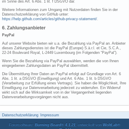
im Sinne des Art. 6 Abs. 1 lit. f DSGVO dar.
Weitere Informationen zum Umgang mit Nutzerdaten finden Sie in der
Datenschutzerklärung von GitHub unter:
https://help.github.com/articles/github-privacy-statement/
.
6. Zahlungsanbieter
PayPal
Auf unserer Website bieten wir u.a. die Bezahlung via PayPal an. Anbieter
dieses Zahlungsdienstes ist die PayPal (Europe) S.à.r.l. et Cie, S.C.A.,
22-24 Boulevard Royal, L-2449 Luxembourg (im Folgenden “PayPal”).
Wenn Sie die Bezahlung via PayPal auswählen, werden die von Ihnen
eingegebenen Zahlungsdaten an PayPal übermittelt.
Die Übermittlung Ihrer Daten an PayPal erfolgt auf Grundlage von Art. 6
Abs. 1 lit. a DSGVO (Einwilligung) und Art. 6 Abs. 1 lit. b DSGVO
(Verarbeitung zur Erfüllung eines Vertrags). Sie haben die Möglichkeit, Ihre
Einwilligung zur Datenverarbeitung jederzeit zu widerrufen. Ein Widerruf
wirkt sich auf die Wirksamkeit von in der Vergangenheit liegenden
Datenverarbeitungsvorgängen nicht aus.
Datenschutzerklärung
Impressum
Forensoftware:
Burning Board® 4.1.21
, entwickelt von
WoltLab®