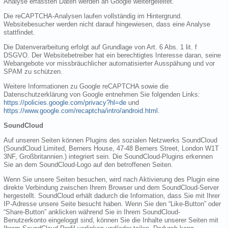
Analyse erfassten Daten werden an Google weitergeleitet.
Die reCAPTCHA-Analysen laufen vollständig im Hintergrund.
Websitebesucher werden nicht darauf hingewiesen, dass eine Analyse
stattfindet.
Die Datenverarbeitung erfolgt auf Grundlage von Art. 6 Abs. 1 lit. f
DSGVO. Der Websitebetreiber hat ein berechtigtes Interesse daran, seine
Webangebote vor missbräuchlicher automatisierter Ausspähung und vor
SPAM zu schützen.
Weitere Informationen zu Google reCAPTCHA sowie die
Datenschutzerklärung von Google entnehmen Sie folgenden Links:
https://policies.google.com/privacy?hl=de
und
https://www.google.com/recaptcha/intro/android.html
.
SoundCloud
Auf unseren Seiten können Plugins des sozialen Netzwerks SoundCloud
(SoundCloud Limited, Berners House, 47-48 Berners Street, London W1T
3NF, Großbritannien.) integriert sein. Die SoundCloud-Plugins erkennen
Sie an dem SoundCloud-Logo auf den betroffenen Seiten.
Wenn Sie unsere Seiten besuchen, wird nach Aktivierung des Plugin eine
direkte Verbindung zwischen Ihrem Browser und dem SoundCloud-Server
hergestellt. SoundCloud erhält dadurch die Information, dass Sie mit Ihrer
IP-Adresse unsere Seite besucht haben. Wenn Sie den “Like-Button” oder
“Share-Button” anklicken während Sie in Ihrem SoundCloud-
Benutzerkonto eingeloggt sind, können Sie die Inhalte unserer Seiten mit