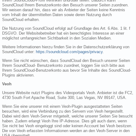
Ihrem SoundCloud-Profil verlinken und/oder teilen. Dadurch kann
SoundCloud Ihrem Benutzerkonto den Besuch unserer Seiten zuordnen.
Wir weisen darauf hin, dass wir als Anbieter der Seiten keine Kenntnis
vom Inhalt der übermittelten Daten sowie deren Nutzung durch
SoundCloud erhalten.
Die Nutzung von SoundCloud erfolgt auf Grundlage des Art. 6 Abs. 1 lit. f
DSGVO. Der Websitebetreiber hat ein berechtigtes Interesse an einer
möglichst umfangreichen Sichtbarkeit in den Sozialen Medien.
Weitere Informationen hierzu finden Sie in der Datenschutzerklärung von
SoundCloud unter:
https://soundcloud.com/pages/privacy
.
Wenn Sie nicht wünschen, dass SoundCloud den Besuch unserer Seiten
Ihrem SoundCloud- Benutzerkonto zuordnet, loggen Sie sich bitte aus
Ihrem SoundCloud-Benutzerkonto aus bevor Sie Inhalte des SoundCloud-
Plugins aktivieren.
Veoh
Unsere Website nutzt Plugins des Videoportals Veoh. Anbieter ist die FC2,
4730 South Fort Apache Road, Suite 300, Las Vegas, NV 89147, USA.
Wenn Sie eine unserer mit einem Veoh-Plugin ausgestatteten Seiten
besuchen, wird eine Verbindung zu den Servern von Veoh hergestellt.
Dabei wird dem Veoh-Server mitgeteilt, welche unserer Seiten Sie besucht
haben. Zudem erlangt Veoh Ihre IP-Adresse. Dies gilt auch dann, wenn
Sie nicht bei Veoh eingeloggt sind oder keinen Account bei Veoh besitzen.
Die von Veoh erfassten Informationen werden an den Veoh-Server in den
USA übermittelt.