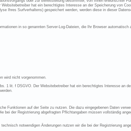
ionsvorgangs oder zur Bereitstellung bestimmter, von Ihnen erwünschter Funk
 Websitebetreiber hat ein berechtigtes Interesse an der Speicherung von Cooki
lyse Ihres Surfverhaltens) gespeichert werden, werden diese in dieser Datens
ormationen in so genannten Server-Log-Dateien, die Ihr Browser automatisch a
en wird nicht vorgenommen.
bs. 1 lit. f DSGVO. Der Websitebetreiber hat ein berechtigtes Interesse an de
 werden.
liche Funktionen auf der Seite zu nutzen. Die dazu eingegebenen Daten verw
 Die bei der Registrierung abgefragten Pflichtangaben müssen vollständig ang
 technisch notwendigen Änderungen nutzen wir die bei der Registrierung an