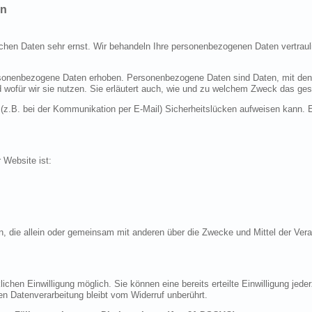
en
ichen Daten sehr ernst. Wir behandeln Ihre personenbezogenen Daten vertraul
nenbezogene Daten erhoben. Personenbezogene Daten sind Daten, mit denen S
d wofür wir sie nutzen. Sie erläutert auch, wie und zu welchem Zweck das ges
 (z.B. bei der Kommunikation per E-Mail) Sicherheitslücken aufweisen kann. E
r Website ist:
erson, die allein oder gemeinsam mit anderen über die Zwecke und Mittel der 
chen Einwilligung möglich. Sie können eine bereits erteilte Einwilligung jeder
en Datenverarbeitung bleibt vom Widerruf unberührt.