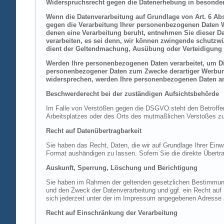
Widerspruchsrecht gegen die Datenerhebung in besonder
Wenn die Datenverarbeitung auf Grundlage von Art. 6 Abs.
gegen die Verarbeitung Ihrer personenbezogenen Daten Wi
denen eine Verarbeitung beruht, entnehmen Sie dieser D
verarbeiten, es sei denn, wir können zwingende schutzwü
dient der Geltendmachung, Ausübung oder Verteidigung 
Werden Ihre personenbezogenen Daten verarbeitet, um Dir
personenbezogener Daten zum Zwecke derartiger Werbung e
widersprechen, werden Ihre personenbezogenen Daten an
Beschwerderecht bei der zuständigen Aufsichtsbehörde
Im Falle von Verstößen gegen die DSGVO steht den Betroffene
Arbeitsplatzes oder des Orts des mutmaßlichen Verstoßes zu.
Recht auf Datenübertragbarkeit
Sie haben das Recht, Daten, die wir auf Grundlage Ihrer Einwi
Format aushändigen zu lassen. Sofern Sie die direkte Übertra
Auskunft, Sperrung, Löschung und Berichtigung
Sie haben im Rahmen der geltenden gesetzlichen Bestimmung
und den Zweck der Datenverarbeitung und ggf. ein Recht au
sich jederzeit unter der im Impressum angegebenen Adresse
Recht auf Einschränkung der Verarbeitung