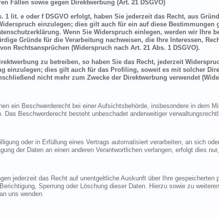
en Fällen sowie gegen Direktwerbung (Art. 21 DSGVO)
 1 lit. e oder f DSGVO erfolgt, haben Sie jederzeit das Recht, aus Grün
derspruch einzulegen; dies gilt auch für ein auf diese Bestimmungen ge
atenschutzerklärung. Wenn Sie Widerspruch einlegen, werden wir Ihre 
rdige Gründe für die Verarbeitung nachweisen, die Ihre Interessen, Rec
von Rechtsansprüchen (Widerspruch nach Art. 21 Abs. 1 DSGVO).
ektwerbung zu betreiben, so haben Sie das Recht, jederzeit Widerspruc
inzulegen; dies gilt auch für das Profiling, soweit es mit solcher Di
schließend nicht mehr zum Zwecke der Direktwerbung verwendet (Wide
n ein Beschwerderecht bei einer Aufsichtsbehörde, insbesondere in dem Mitg
 Das Beschwerderecht besteht unbeschadet anderweitiger verwaltungsrechtlic
lligung oder in Erfüllung eines Vertrags automatisiert verarbeiten, an sich o
gung der Daten an einen anderen Verantwortlichen verlangen, erfolgt dies nur
en jederzeit das Recht auf unentgeltliche Auskunft über Ihre gespeicherte
f Berichtigung, Sperrung oder Löschung dieser Daten. Hierzu sowie zu weit
 an uns wenden.