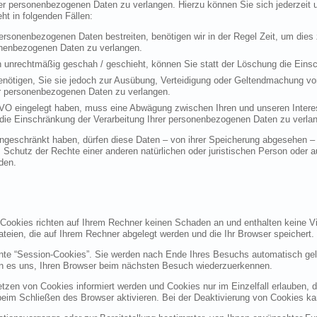
rer personenbezogenen Daten zu verlangen. Hierzu können Sie sich jederzei
t in folgenden Fällen:
personenbezogenen Daten bestreiten, benötigen wir in der Regel Zeit, um dies
sonenbezogenen Daten zu verlangen.
 unrechtmäßig geschah / geschieht, können Sie statt der Löschung die Einsc
nötigen, Sie sie jedoch zur Ausübung, Verteidigung oder Geltendmachung vo
er personenbezogenen Daten zu verlangen.
VO eingelegt haben, muss eine Abwägung zwischen Ihren und unseren Intere
die Einschränkung der Verarbeitung Ihrer personenbezogenen Daten zu verla
geschränkt haben, dürfen diese Daten – von ihrer Speicherung abgesehen – n
hutz der Rechte einer anderen natürlichen oder juristischen Person oder au
den.
 Cookies richten auf Ihrem Rechner keinen Schaden an und enthalten keine Vi
ateien, die auf Ihrem Rechner abgelegt werden und die Ihr Browser speichert.
nte “Session-Cookies”. Sie werden nach Ende Ihres Besuchs automatisch gel
en es uns, Ihren Browser beim nächsten Besuch wiederzuerkennen.
etzen von Cookies informiert werden und Cookies nur im Einzelfall erlauben, 
m Schließen des Browser aktivieren. Bei der Deaktivierung von Cookies kann