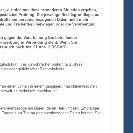
den, die sich aus Ihrer besonderen Situation ergeben,
stütztes Profiling. Die jeweilige Rechtsgrundlage, auf
betroffenen personenbezogenen Daten nicht mehr
hte und Freiheiten überwiegen oder die Verarbeitung
h gegen die Verarbeitung Sie betreffender
rektwerbung in Verbindung steht. Wenn Sie
rspruch nach Art. 21 Abs. 2 DSGVO).
liedstaat ihres gewöhnlichen Aufenthalts, ihres
her oder gerichtlicher Rechtsbehelfe.
der an einen Dritten in einem gängigen, maschinenlesbaren
, soweit es technisch machbar ist.
n personenbezogenen Daten, deren Herkunft und Empfänger
eren Fragen zum Thema personenbezogene Daten können Sie